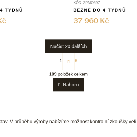
KÓD:
ZPMO597
 4 TÝDNŮ
BĚŽNĚ DO 4 TÝDNŮ
Kč
37 960 Kč
Načíst 20 dalších
S
t
1
6
r
O
á
v
109
položek celkem
n
l
k
Nahoru
á
o
d
v
a
á
c
n
í
í
p
r
av. V průběhu výroby nabízíme možnost kontrolní zkoušky velikos
v
k