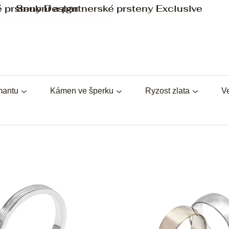
é prsteny Design
Snubní a partnerské prsteny Exclusive
mantu
Kámen ve šperku
Ryzost zlata
Ve