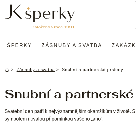
Přejít
na
obsah
ŠPERKY
ZÁSNUBY A SVATBA
ZAKÁZK
Zásnuby a svatba
Snubní a partnerské prsteny
Domů
Snubní a partnerské
Svatební den patří k nejvýznamnějším okamžikům v životě. Sn
symbolem i trvalou připomínkou vašeho „ano“.