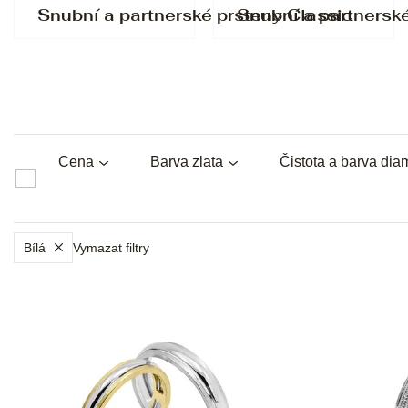
Snubní a partnerské prsteny Classic
Snubní a partnersk
Cena
Barva zlata
Čistota a barva dia
Bílá
Vymazat filtry
V
ý
p
i
s
p