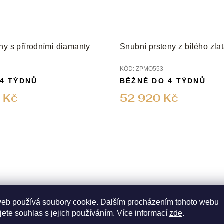
ny s přírodními diamanty
Snubní prsteny z bílého zla
KÓD:
ZPMO553
 4 TÝDNŮ
BĚŽNĚ DO 4 TÝDNŮ
 Kč
52 920 Kč
web používá soubory cookie. Dalším procházením tohoto webu
jete souhlas s jejich používáním. Více informací
zde
.