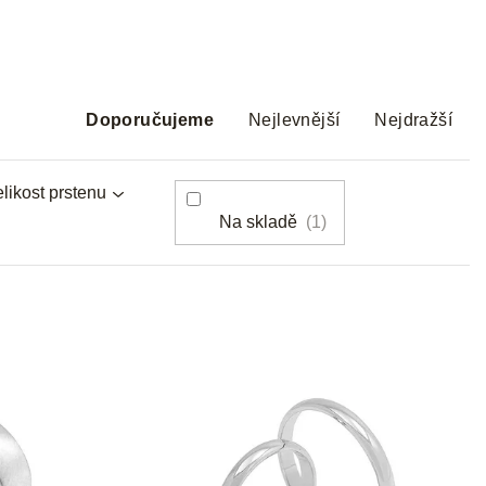
Ř
a
Doporučujeme
Nejlevnější
Nejdražší
z
e
likost prstenu
n
Na skladě
1
í
p
r
o
d
u
k
t
ů