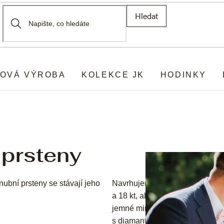
Hledat
OVÁ VÝROBA
KOLEKCE JK
HODINKY
 prsteny
ubní prsteny se stávají jeho
Navrhujeme snubní i partnerské p
a 18 kt, abyste si mohli vybrat m
jemné minimalistické prsteny, s
s diamanty, které dodají vašemu 