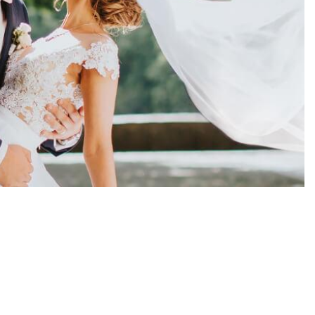
bních prstenů a objevte ty pravé, které vás budou provázet po
í prsten, nebo jej od nás již máte, přirozeně na něj navazuje
ubních prstenů.