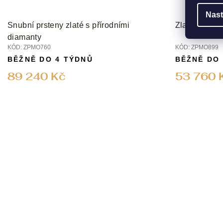
Nast
Snubní prsteny zlaté s přírodními
Zlaté snubní
diamanty
KÓD:
ZPMO760
KÓD:
ZPMO899
BĚŽNĚ DO 4 TÝDNŮ
BĚŽNĚ DO
89 240 Kč
53 760 