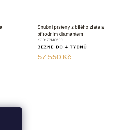
ta
Snubní prsteny z bílého zlata a
přírodním diamantem
KÓD:
ZPMO699
BĚŽNĚ DO 4 TÝDNŮ
57 550 Kč