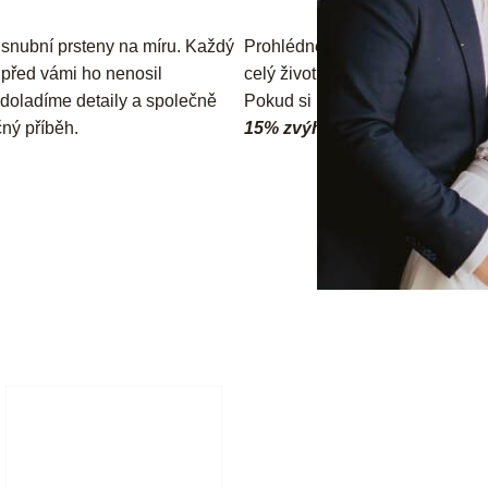
snubní prsteny na míru. Každý
Prohlédněte si naši kolekci snu
o před vámi ho nenosil
celý život.
doladíme detaily a společně
Pokud si u nás vyberete zásnubn
ný příběh.
15% zvýhodnění
při výběru sn