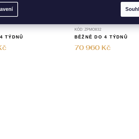
avení
Souh
 prsteny
Zlaté snubní prsteny
KÓD:
ZPMO832
 4 TÝDNŮ
BĚŽNĚ DO 4 TÝDNŮ
Kč
70 960 Kč