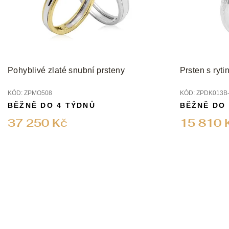
r
o
d
u
k
t
Pohyblivé zlaté snubní prsteny
Prsten s ryti
ů
KÓD:
ZPMO508
KÓD:
ZPDK013B-
BĚŽNĚ DO 4 TÝDNŮ
BĚŽNĚ DO
37 250 Kč
15 810 