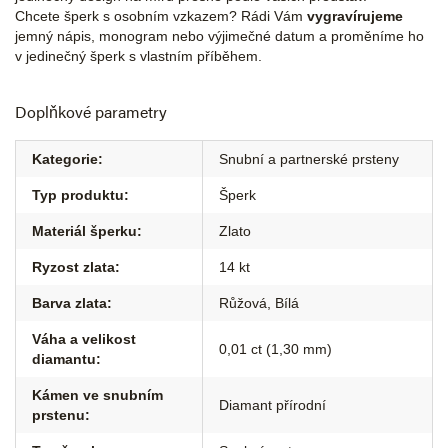
Chcete šperk s osobním vzkazem? Rádi Vám
vygravírujeme
jemný nápis, monogram nebo výjimečné datum a proměníme ho
v jedinečný šperk s vlastním příběhem.
Doplňkové parametry
Kategorie
:
Snubní a partnerské prsteny
Typ produktu
:
Šperk
Materiál šperku
:
Zlato
Ryzost zlata
:
14 kt
Barva zlata
:
Růžová
,
Bílá
Váha a velikost
0,01 ct (1,30 mm)
diamantu
:
Kámen ve snubním
Diamant přírodní
prstenu
: