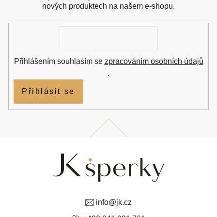
t
nových produktech na našem e-shopu.
í
E-
mail
Přihlášením souhlasím se
zpracováním osobních údajů
.
Přihlásit se
info
@
jk.cz