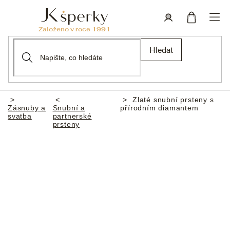
Přejít
na
obsah
Nákupní
Přihlášení
Hledat
košík
Zlaté snubní prsteny s
Domů
Zásnuby a
Snubní a
přírodním diamantem
svatba
partnerské
prsteny