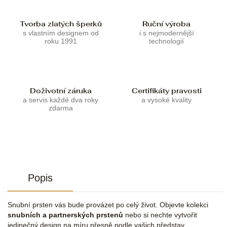
Tvorba zlatých šperků
Ruční výroba
s vlastním designem od
i s nejmodernější
roku 1991
technologií
Doživotní záruka
Certifikáty pravosti
a servis každé dva roky
a vysoké kvality
zdarma
Popis
Snubní prsten vás bude provázet po celý život. Objevte kolekci
snubních a partnerských prstenů
nebo si nechte vytvořit
jedinečný design na míru přesně podle vašich představ.