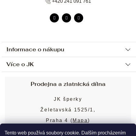
+420 241 091 761
Informace o nákupu
Více o JK
Ochrana osobních údajů
Způsob platby a dopravy
Náš příběh
Prodejna a zlatnická dílna
Sjednání osobní schůzky
Náš tým
Obchodní podmínky
JK šperky
Design a výroba
Puncovní značky
Želetavská 1525/1,
Služby
Cookies
Praha 4 (
Mapa
)
Blog
Více o prodejně
Nejčastější dotazy
Tento web používá soubory cookie. Dalším procházením