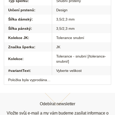
Typ šperku
:
Snubní prsteny
Určení prstenů
:
Design
Šířka dámský
:
3,5/2,3 mm
Šířka pánský
:
3,5/2,3 mm
Kolekce JK
:
Tolerance snubní
Značka šperku
:
JK
Tolerance - snubní [/tolerance-
Kolekce
:
snubni/]
#variantText
:
Vyberte velikost
Položka byla vyprodána…
Z
á
Odebírat newsletter
p
a
Vložte svůj e-mail a my vám budeme zasílat informace o