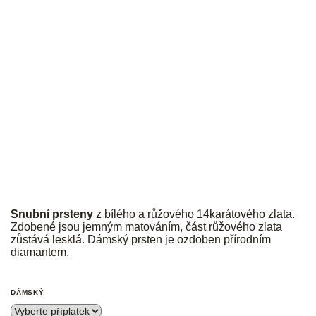
JK
Snubní prsteny
z bílého a růžového 14karátového zlata.
Zdobené jsou jemným matováním, část růžového zlata
zůstává lesklá. Dámský prsten je ozdoben přírodním
diamantem.
DÁMSKÝ