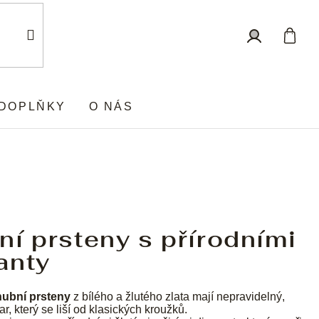
Nákup
Přihlášení
košík
DOPLŇKY
O NÁS
í prsteny s přírodními
anty
nubní prsteny
z bílého a žlutého zlata mají nepravidelný,
var, který se liší od klasických kroužků.