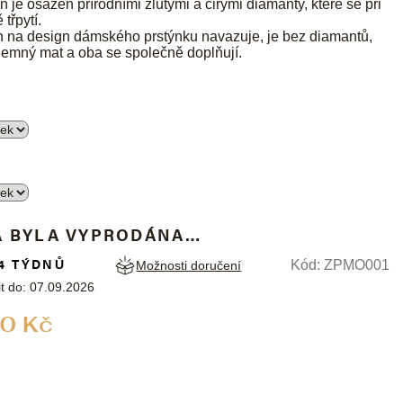
 je osazen přírodními žlutými a čirými diamanty, které se při
třpytí.
n na design dámského prstýnku navazuje, je bez diamantů,
 jemný mat a oba se společně doplňují.
A BYLA VYPRODÁNA…
4 TÝDNŮ
Kód:
ZPMO001
Možnosti doručení
t do:
07.09.2026
Měrná
0 Kč
cena: