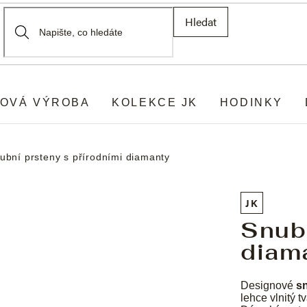
Hledat
OVÁ VÝROBA
KOLEKCE JK
HODINKY
ubní prsteny s přírodními diamanty
JK
Snubn
diam
Designové
s
lehce vlnitý t