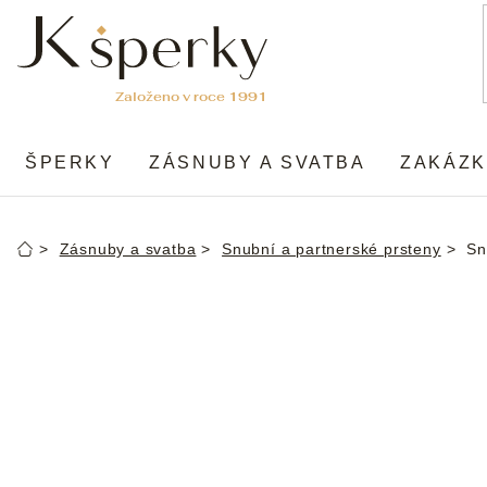
Přejít
na
obsah
ŠPERKY
ZÁSNUBY A SVATBA
ZAKÁZK
Zásnuby a svatba
Snubní a partnerské prsteny
Sn
Domů