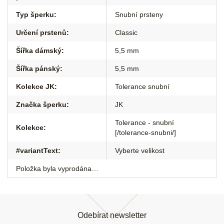
Typ šperku
:
Snubní prsteny
Určení prstenů
:
Classic
Šířka dámský
:
5,5 mm
Šířka pánský
:
5,5 mm
Kolekce JK
:
Tolerance snubní
Značka šperku
:
JK
Tolerance - snubní
Kolekce
:
[/tolerance-snubni/]
#variantText
:
Vyberte velikost
Položka byla vyprodána…
Z
á
Odebírat newsletter
p