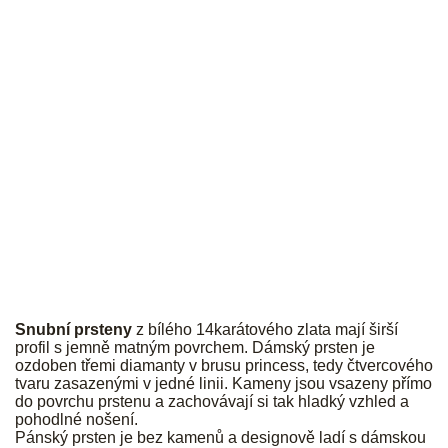
JK
Snubní prsteny
z bílého 14karátového zlata mají širší
profil s jemně matným povrchem. Dámský prsten je
ozdoben třemi diamanty v brusu princess, tedy čtvercového
tvaru zasazenými v jedné linii. Kameny jsou vsazeny přímo
do povrchu prstenu a zachovávají si tak hladký vzhled a
pohodlné nošení.
Pánský prsten je bez kamenů a designově ladí s dámskou