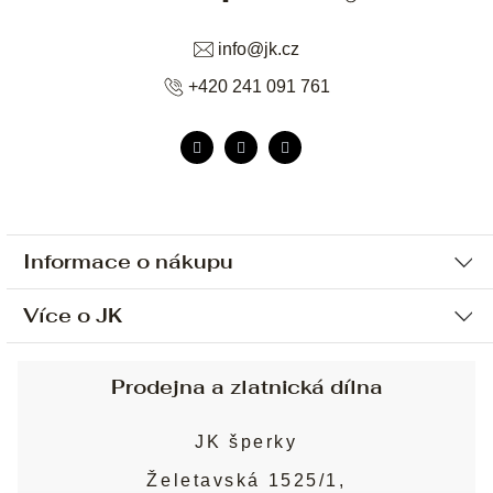
info
@
jk.cz
+420 241 091 761
Informace o nákupu
Více o JK
Ochrana osobních údajů
Způsob platby a dopravy
Náš příběh
Prodejna a zlatnická dílna
Sjednání osobní schůzky
Náš tým
Obchodní podmínky
JK šperky
Design a výroba
Puncovní značky
Želetavská 1525/1,
Služby