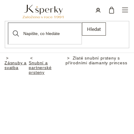
Přejít
na
obsah
Nákupní
Přihlášení
Hledat
košík
Zlaté snubní prsteny s
Domů
Zásnuby a
Snubní a
přírodními diamanty princess
svatba
partnerské
prsteny