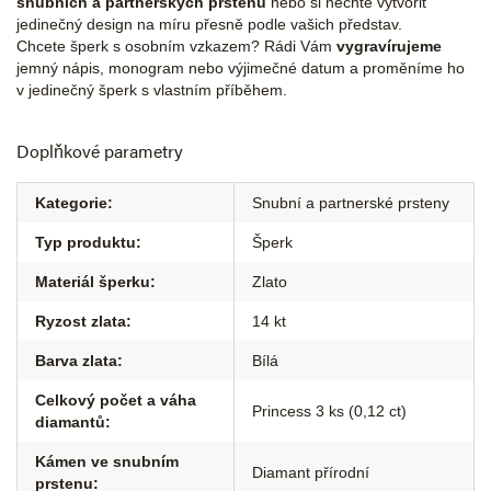
snubních a partnerských prstenů
nebo si nechte vytvořit
jedinečný design na míru přesně podle vašich představ.
Chcete šperk s osobním vzkazem? Rádi Vám
vygravírujeme
jemný nápis, monogram nebo výjimečné datum a proměníme ho
v jedinečný šperk s vlastním příběhem.
Doplňkové parametry
Kategorie
:
Snubní a partnerské prsteny
Typ produktu
:
Šperk
Materiál šperku
:
Zlato
Ryzost zlata
:
14 kt
Barva zlata
:
Bílá
Celkový počet a váha
Princess 3 ks (0,12 ct)
diamantů
:
Kámen ve snubním
Diamant přírodní
prstenu
: