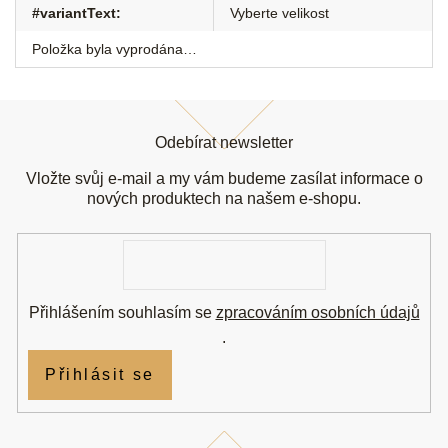
#variantText
:
Vyberte velikost
Položka byla vyprodána…
Z
á
Odebírat newsletter
p
a
Vložte svůj e-mail a my vám budeme zasílat informace o
t
nových produktech na našem e-shopu.
í
E-
mail
Přihlášením souhlasím se
zpracováním osobních údajů
.
Přihlásit se