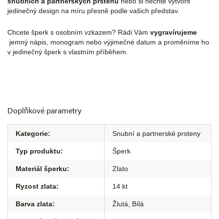
snubních a partnerských prstenů
nebo si nechte vytvořit
jedinečný design na míru přesně podle vašich představ.
Chcete šperk s osobním vzkazem? Rádi Vám
vygravírujeme
jemný nápis, monogram nebo výjimečné datum a proměníme ho
v jedinečný šperk s vlastním příběhem.
Doplňkové parametry
Kategorie
:
Snubní a partnerské prsteny
Typ produktu
:
Šperk
Materiál šperku
:
Zlato
Ryzost zlata
:
14 kt
Barva zlata
:
Žlutá
,
Bílá