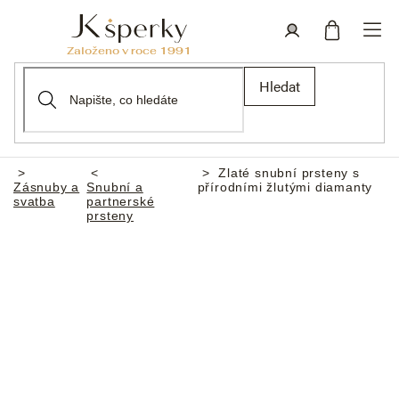
Přejít
na
obsah
Nákupní
Přihlášení
Hledat
košík
Zlaté snubní prsteny s
Domů
Zásnuby a
Snubní a
přírodními žlutými diamanty
svatba
partnerské
prsteny