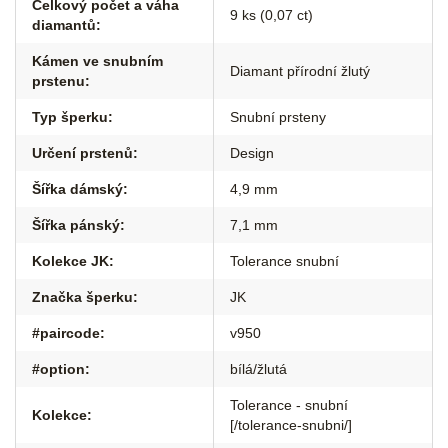
Celkový počet a váha
9 ks (0,07 ct)
diamantů
:
Kámen ve snubním
Diamant přírodní žlutý
prstenu
:
Typ šperku
:
Snubní prsteny
Určení prstenů
:
Design
Šířka dámský
:
4,9 mm
Šířka pánský
:
7,1 mm
Kolekce JK
:
Tolerance snubní
Značka šperku
:
JK
#paircode
:
v950
#option
:
bílá/žlutá
Tolerance - snubní
Kolekce
:
[/tolerance-snubni/]