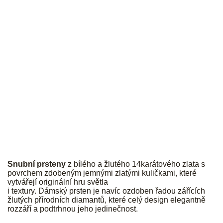
JK
Snubní prsteny
z bílého a žlutého 14karátového zlata s
povrchem zdobeným jemnými zlatými kuličkami, které
vytvářejí originální hru světla
i textury. Dámský prsten je navíc ozdoben řadou zářících
žlutých přírodních diamantů, které celý design elegantně
rozzáří a podtrhnou jeho jedinečnost.