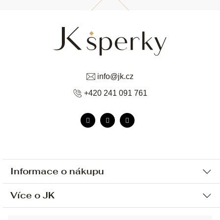
info
@
jk.cz
+420 241 091 761
Informace o nákupu
Více o JK
Ochrana osobních údajů
Způsob platby a dopravy
Náš příběh