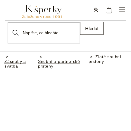
Přejít
na
obsah
Nákupní
Přihlášení
Hledat
košík
Zlaté snubní
Domů
Zásnuby a
Snubní a partnerské
prsteny
svatba
prsteny