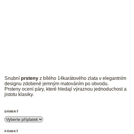
JK
Snubní
prsteny
z bílého 14karátového zlata v elegantním
designu zdobené jemným matováním po obvodu.
Prsteny ocení páry, které hledají výraznou jednoduchost a
jistotu klasiky.
DÁMSKÝ
PÁNSKÝ