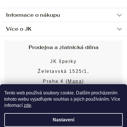
Informace o nákupu
Více o JK
Ochrana osobních údajů
Způsob platby a dopravy
Náš příběh
Prodejna a zlatnická dílna
Sjednání osobní schůzky
Náš tým
Obchodní podmínky
JK šperky
Design a výroba
Puncovní značky
Želetavská 1525/1,
Služby
Cookies
Praha 4 (
Mapa
)
Blog
Více o prodejně
Nejčastější dotazy
Tento web používá soubory cookie. Dalším procházením
tohoto webu vyjadřujete souhlas s jejich používáním. Více
informací
zde
.
Copyright 2026
JK šperky
. Všechna práva
Nastavení
vyhrazena.
Upravit nastavení cookies