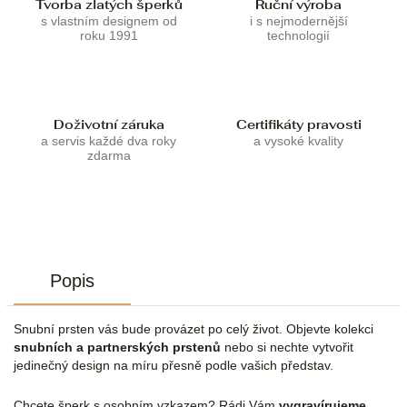
Tvorba zlatých šperků
Ruční výroba
s vlastním designem od
i s nejmodernější
roku 1991
technologií
Doživotní záruka
Certifikáty pravosti
a servis každé dva roky
a vysoké kvality
zdarma
Popis
Snubní prsten vás bude provázet po celý život. Objevte kolekci
snubních a partnerských prstenů
nebo si nechte vytvořit
jedinečný design na míru přesně podle vašich představ.
Chcete šperk s osobním vzkazem? Rádi Vám
vygravírujeme