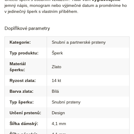
jemný nápis, monogram nebo výjimečné datum a proměníme ho
v jedinečný šperk s vlastním příběhem.
Doplňkové parametry
Kategorie
:
Snubní a partnerské prsteny
Typ produktu
:
Šperk
Materiál
Zlato
šperku
:
Ryzost zlata
:
14 kt
Barva zlata
:
Bílá
Typ šperku
:
Snubní prsteny
Určení prstenů
:
Design
Šířka dámský
:
4,1 mm