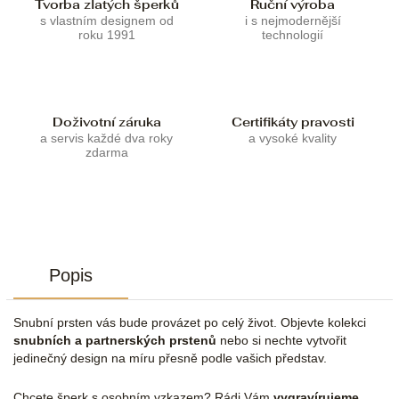
Tvorba zlatých šperků
Ruční výroba
s vlastním designem od
i s nejmodernější
roku 1991
technologií
Doživotní záruka
Certifikáty pravosti
a servis každé dva roky
a vysoké kvality
zdarma
Popis
Snubní prsten vás bude provázet po celý život. Objevte kolekci
snubních a partnerských prstenů
nebo si nechte vytvořit
jedinečný design na míru přesně podle vašich představ.
Chcete šperk s osobním vzkazem? Rádi Vám
vygravírujeme