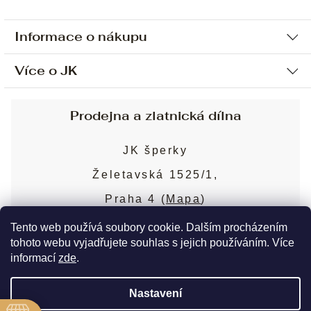
Informace o nákupu
Více o JK
Ochrana osobních údajů
Způsob platby a dopravy
Náš příběh
Prodejna a zlatnická dílna
Sjednání osobní schůzky
Náš tým
Obchodní podmínky
JK šperky
Design a výroba
Puncovní značky
Želetavská 1525/1,
Služby
Cookies
Praha 4 (
Mapa
)
Blog
Více o prodejně
Nejčastější dotazy
Tento web používá soubory cookie. Dalším procházením
tohoto webu vyjadřujete souhlas s jejich používáním. Více
informací
zde
.
Copyright 2026
JK šperky
. Všechna práva
Nastavení
vyhrazena.
Upravit nastavení cookies