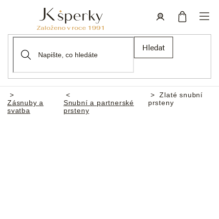
Přejít
na
obsah
Nákupní
Přihlášení
Hledat
košík
Zlaté snubní
Domů
Zásnuby a
Snubní a partnerské
prsteny
svatba
prsteny