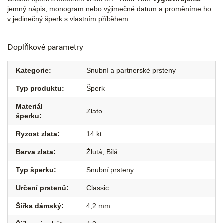
jemný nápis, monogram nebo výjimečné datum a proměníme ho
v jedinečný šperk s vlastním příběhem.
Doplňkové parametry
Kategorie
:
Snubní a partnerské prsteny
Typ produktu
:
Šperk
Materiál
Zlato
šperku
:
Ryzost zlata
:
14 kt
Barva zlata
:
Žlutá
,
Bílá
Typ šperku
:
Snubní prsteny
Určení prstenů
:
Classic
Šířka dámský
:
4,2 mm