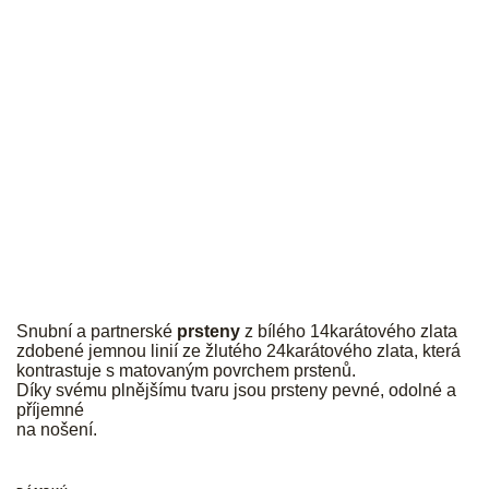
JK
Snubní a partnerské
prsteny
z bílého 14karátového zlata
zdobené jemnou linií ze žlutého 24karátového zlata, která
kontrastuje s matovaným povrchem prstenů.
Díky svému plnějšímu tvaru jsou prsteny pevné, odolné a
příjemné
na nošení.