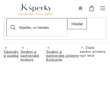
Přejít
na
obsah
Nákupní
Přihlášení
Hledat
košík
Zlaté
Domů
Zásnuby
Snubní a
Snubní a
snubní prsteny
a svatba
partnerské
partnerské prsteny
ryzí linie
prsteny
Exclusive