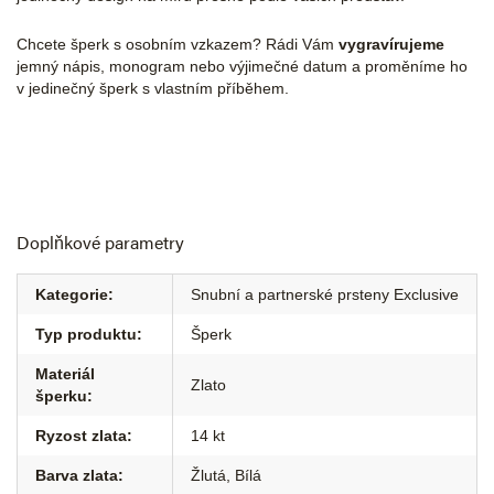
Chcete šperk s osobním vzkazem? Rádi Vám
vygravírujeme
jemný nápis, monogram nebo výjimečné datum a proměníme ho
v jedinečný šperk s vlastním příběhem.
Doplňkové parametry
Kategorie
:
Snubní a partnerské prsteny Exclusive
Typ produktu
:
Šperk
Materiál
Zlato
šperku
:
Ryzost zlata
:
14 kt
Barva zlata
:
Žlutá
,
Bílá