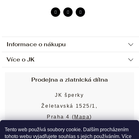
Informace o nákupu
Více o JK
Ochrana osobních údajů
Způsob platby a dopravy
Náš příběh
Prodejna a zlatnická dílna
Sjednání osobní schůzky
Náš tým
Obchodní podmínky
JK šperky
Design a výroba
Puncovní značky
Želetavská 1525/1,
Služby
Cookies
Praha 4 (
Mapa
)
Blog
Více o prodejně
Nejčastější dotazy
Tento web používá soubory cookie. Dalším procházením
tohoto webu vyjadřujete souhlas s jejich používáním. Více