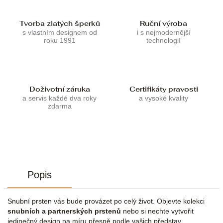
Tvorba zlatých šperků
Ruční výroba
s vlastním designem od
i s nejmodernější
roku 1991
technologií
Doživotní záruka
Certifikáty pravosti
a servis každé dva roky
a vysoké kvality
zdarma
Popis
Snubní prsten vás bude provázet po celý život. Objevte kolekci
snubních a partnerských prstenů
nebo si nechte vytvořit
jedinečný design na míru přesně podle vašich představ.