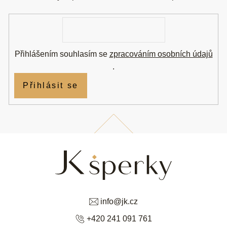
t
í
E-
mail
Přihlášením souhlasím se
zpracováním osobních údajů
.
Přihlásit se
info
@
jk.cz
+420 241 091 761