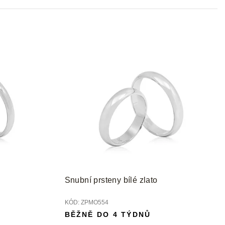
d
u
k
t
ů
Snubní prsteny bílé zlato
KÓD:
ZPMO554
BĚŽNĚ DO 4 TÝDNŮ