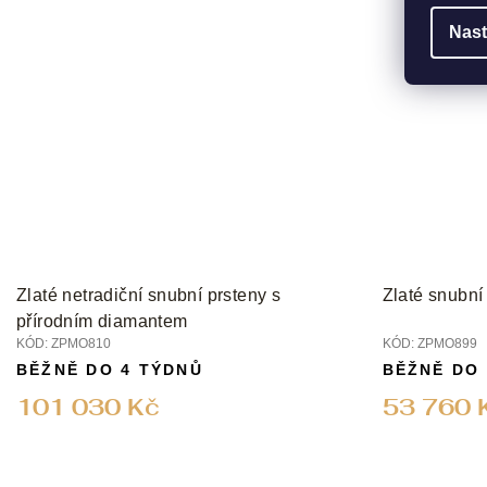
Nast
Zlaté netradiční snubní prsteny s
Zlaté snubní
přírodním diamantem
KÓD:
ZPMO810
KÓD:
ZPMO899
BĚŽNĚ DO 4 TÝDNŮ
BĚŽNĚ DO
101 030 Kč
53 760 