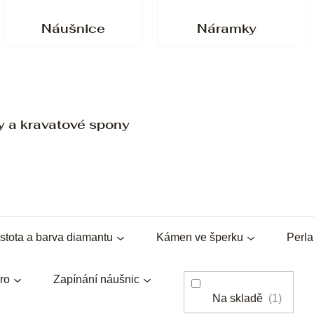
Náušnice
Náramky
y a kravatové spony
stota a barva diamantu
Kámen ve šperku
Perl
ro
Zapínání náušnic
Na skladě
1