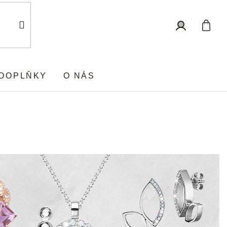
Nákup
Přihlášení
košík
DOPLŇKY
O NÁS