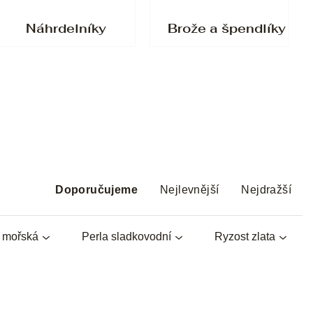
Náhrdelníky
Brože a špendlíky
Ř
a
Doporučujeme
Nejlevnější
Nejdražší
z
e
a mořská
Perla sladkovodní
Ryzost zlata
n
í
p
r
o