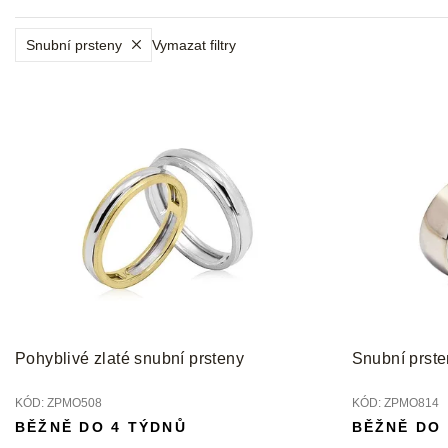
Snubní prsteny
Vymazat filtry
V
ý
p
i
s
p
r
o
d
u
k
t
Pohyblivé zlaté snubní prsteny
Snubní prsten
ů
KÓD:
ZPMO508
KÓD:
ZPMO814
BĚŽNĚ DO 4 TÝDNŮ
BĚŽNĚ DO