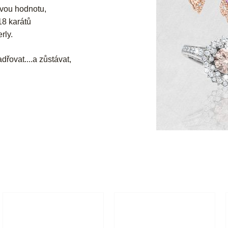
svou hodnotu,
 18 karátů
rly.
dřovat....a zůstávat,