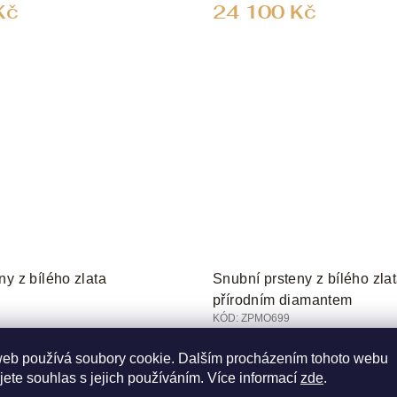
Kč
24 100 Kč
ny z bílého zlata
Snubní prsteny z bílého zla
přírodním diamantem
KÓD:
ZPMO699
 4 TÝDNŮ
BĚŽNĚ DO 4 TÝDNŮ
web používá soubory cookie. Dalším procházením tohoto webu
Kč
57 550 Kč
jete souhlas s jejich používáním. Více informací
zde
.