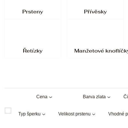
Prsteny
Přívěsky
Řetízky
Manžetové knoflíčk
Cena
Barva zlata
Či
Typ šperku
Velikost prstenu
Vhodné p