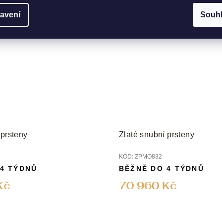
avení
Souh
 prsteny
Zlaté snubní prsteny
KÓD:
ZPMO832
 4 TÝDNŮ
BĚŽNĚ DO 4 TÝDNŮ
Kč
70 960 Kč