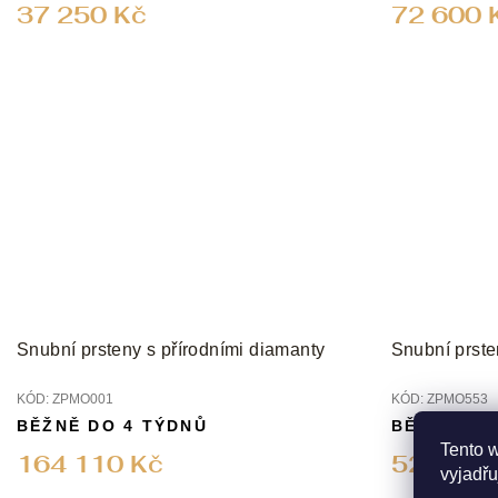
37 250 Kč
72 600 
Snubní prsteny s přírodními diamanty
Snubní prste
KÓD:
ZPMO001
KÓD:
ZPMO553
BĚŽNĚ DO 4 TÝDNŮ
BĚŽNĚ DO
Tento 
164 110 Kč
52 920 
vyjadřu