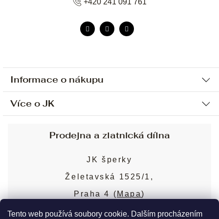
+420 241 091 761
Informace o nákupu
Více o JK
Ochrana osobních údajů
Způsob platby a dopravy
Náš příběh
Prodejna a zlatnická dílna
Sjednání osobní schůzky
Náš tým
Obchodní podmínky
JK šperky
Design a výroba
Puncovní značky
Želetavská 1525/1,
Služby
Cookies
Praha 4 (
Mapa
)
Blog
Více o prodejně
Nejčastější dotazy
Tento web používá soubory cookie. Dalším procházením