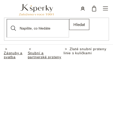
Přejít
na
obsah
Nákupní
Přihlášení
Hledat
košík
Zlaté snubní prsteny
Domů
Zásnuby a
Snubní a
linie s kuličkami
svatba
partnerské prsteny