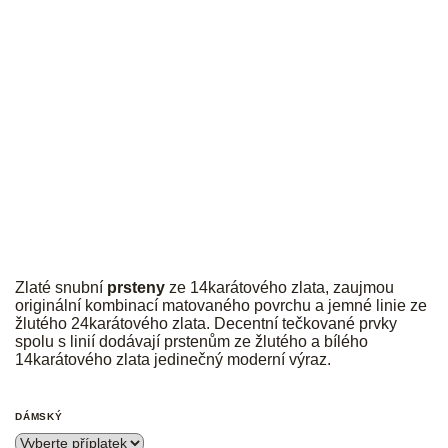
JK
Zlaté snubní
prsteny
ze 14karátového zlata, zaujmou
originální kombinací matovaného povrchu a jemné linie ze
žlutého 24karátového zlata. Decentní tečkované prvky
spolu s linií dodávají prstenům ze žlutého a bílého
14karátového zlata jedinečný moderní výraz.
DÁMSKÝ