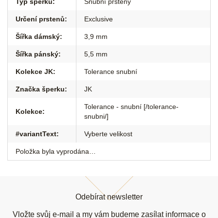
Typ šperku
:
Snubní prsteny
Určení prstenů
:
Exclusive
Šířka dámský
:
3,9 mm
Šířka pánský
:
5,5 mm
Kolekce JK
:
Tolerance snubní
Značka šperku
:
JK
Tolerance - snubní [/tolerance-
Kolekce
:
snubni/]
#variantText
:
Vyberte velikost
Položka byla vyprodána…
Z
á
Odebírat newsletter
p
a
Vložte svůj e-mail a my vám budeme zasílat informace o