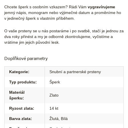
Chcete šperk s osobním vzkazem? Rádi Vám
vygravírujeme
jemný nápis, monogram nebo výjimečné datum a proměníme ho
v jedinečný šperk s vlastním příběhem.
O vaše prsteny se u nás postaráme i po svatbě, stačí je jednou za
dva roky přinést a my je odborně zkontrolujeme, vyčistíme a
vrátíme jim jejich původní lesk.
Doplňkové parametry
Kategorie
:
Snubní a partnerské prsteny
Typ produktu
:
Šperk
Materiál
Zlato
šperku
:
Ryzost zlata
:
14 kt
Barva zlata
:
Žlutá
,
Bílá