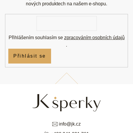
t
nových produktech na našem e-shopu.
í
E-
mail
Přihlášením souhlasím se
zpracováním osobních údajů
.
Přihlásit se
info
@
jk.cz