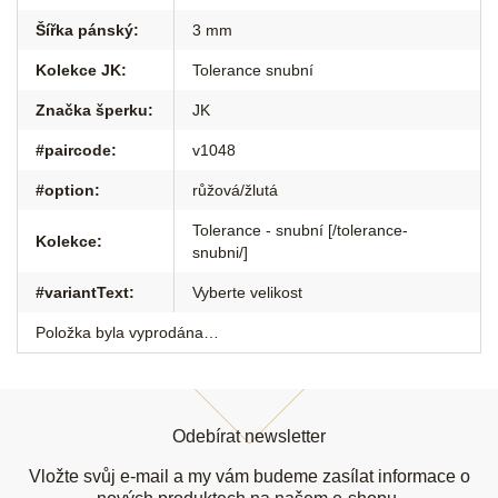
Šířka pánský
:
3 mm
Kolekce JK
:
Tolerance snubní
Značka šperku
:
JK
#paircode
:
v1048
#option
:
růžová/žlutá
Tolerance - snubní [/tolerance-
Kolekce
:
snubni/]
#variantText
:
Vyberte velikost
Položka byla vyprodána…
Z
á
Odebírat newsletter
p
a
Vložte svůj e-mail a my vám budeme zasílat informace o