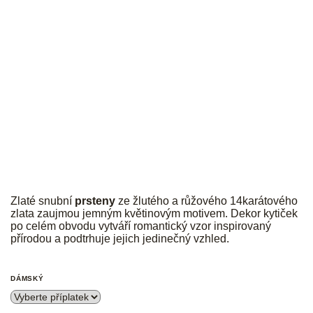
JK
Zlaté snubní
prsteny
ze žlutého a růžového 14karátového
zlata zaujmou jemným květinovým motivem. Dekor kytiček
po celém obvodu vytváří romantický vzor inspirovaný
přírodou a podtrhuje jejich jedinečný vzhled.
DÁMSKÝ