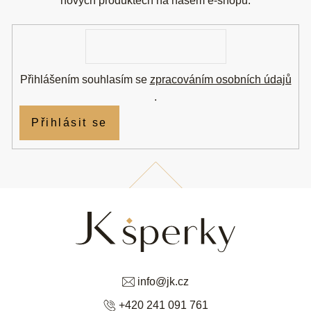
t
nových produktech na našem e-shopu.
í
E-
mail
Přihlášením souhlasím se
zpracováním osobních údajů
.
Přihlásit se
info
@
jk.cz
+420 241 091 761