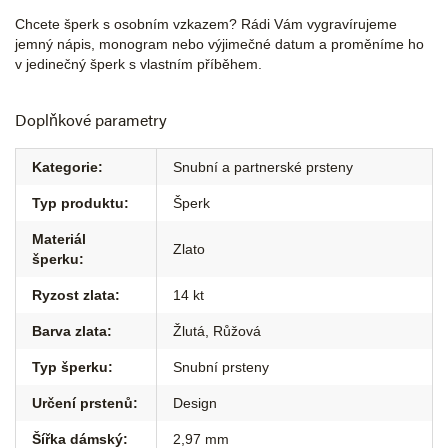
Chcete šperk s osobním vzkazem? Rádi Vám vygravírujeme
jemný nápis, monogram nebo výjimečné datum a proměníme ho
v jedinečný šperk s vlastním příběhem.
Doplňkové parametry
Kategorie
:
Snubní a partnerské prsteny
Typ produktu
:
Šperk
Materiál
Zlato
šperku
:
Ryzost zlata
:
14 kt
Barva zlata
:
Žlutá
,
Růžová
Typ šperku
:
Snubní prsteny
Určení prstenů
:
Design
Šířka dámský
:
2,97 mm