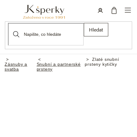
Přejít
na
obsah
Nákupní
Přihlášení
Hledat
košík
Zlaté snubní
Domů
Zásnuby a
Snubní a partnerské
prsteny kytičky
svatba
prsteny