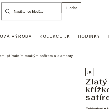
Hledat
OVÁ VÝROBA
KOLEKCE JK
HODINKY
kem; přírodním modrým safírem a diamanty
JK
Zlat
kříž
safír