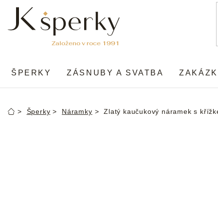
Přejít
na
obsah
ŠPERKY
ZÁSNUBY A SVATBA
ZAKÁZK
Šperky
Náramky
Zlatý kaučukový náramek s kříž
Domů