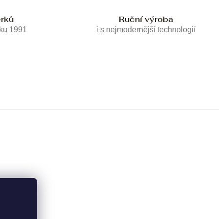
erků
Ruční výroba
oku 1991
i s nejmodernější technologií