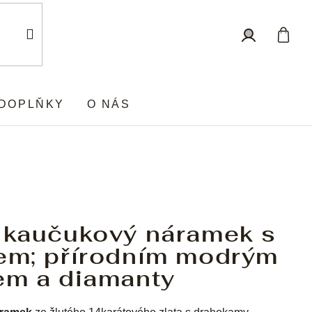
Nákup
Přihlášení
košík
DOPLŇKY
O NÁS
ý kaučukový náramek s
kem; přírodním modrým
em a diamanty