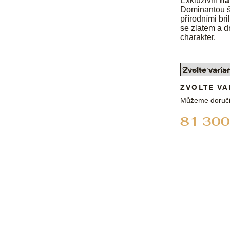
Exkluzivní
ná
Dominantou šp
přírodními br
se zlatem a 
charakter.
ZVOLTE VA
Můžeme doruči
81 300