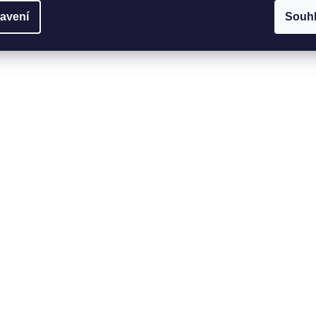
avení
Souh