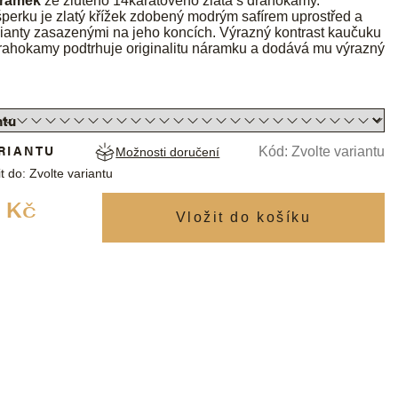
ramek
ze žlutého 14karátového zlata s drahokamy.
erku je zlatý křížek zdobený modrým safírem uprostřed a
ilianty zasazenými na jeho koncích. Výrazný kontrast kaučuku
drahokamy podtrhuje originalitu náramku a dodává mu výrazný
RIANTU
Kód:
Zvolte variantu
Možnosti doručení
t do:
Zvolte variantu
Měrná
 Kč
cena: