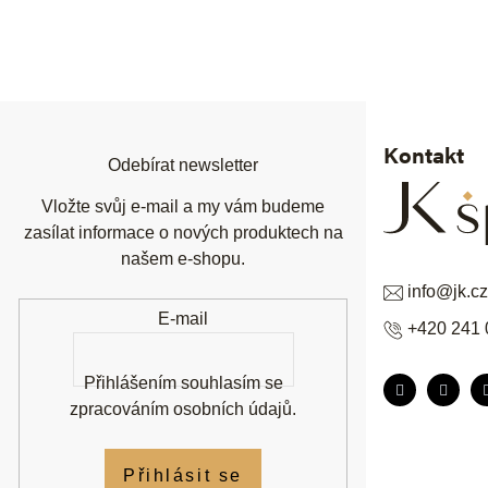
Z
á
p
a
t
í
Kontakt
Odebírat newsletter
Vložte svůj e-mail a my vám budeme
zasílat informace o nových produktech na
našem e-shopu.
info
@
jk.cz
E-mail
+420 241 
Přihlášením souhlasím se
zpracováním osobních údajů
.
Přihlásit se