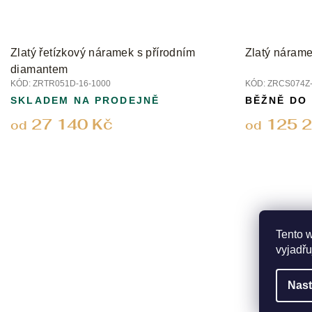
Zlatý řetízkový náramek s přírodním
Zlatý nárame
diamantem
KÓD:
ZRTR051D-16-1000
KÓD:
ZRCS074Z-
SKLADEM NA PRODEJNĚ
BĚŽNĚ DO
27 140 Kč
125 2
od
od
Tento 
vyjadřu
Nast