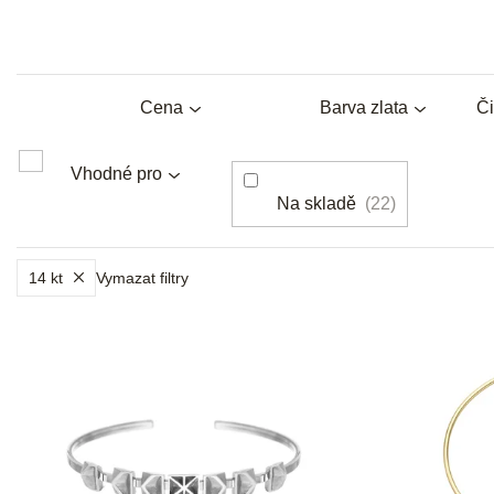
Cena
Barva zlata
Či
Vhodné pro
Na skladě
22
14 kt
Vymazat filtry
V
ý
p
i
s
p
r