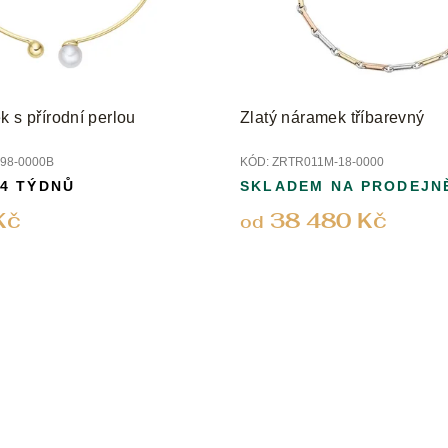
k s přírodní perlou
Zlatý náramek tříbarevný
98-0000B
KÓD:
ZRTR011M-18-0000
 4 TÝDNŮ
SKLADEM NA PRODEJN
Kč
38 480 Kč
od