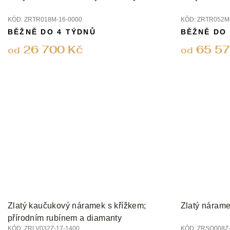
KÓD:
ZRTR018M-16-0000
KÓD:
ZRTR052M-
BĚŽNĚ DO 4 TÝDNŮ
BĚŽNĚ DO
26 700 Kč
65 57
od
od
Zlatý kaučukový náramek s křížkem;
Zlatý nárame
přírodním rubínem a diamanty
KÓD:
ZRLV032Z-17-1400
KÓD:
ZRSO008Z-