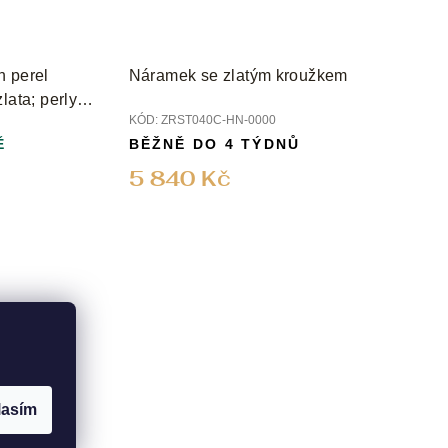
h perel
Náramek se zlatým kroužkem
lata; perly 8
KÓD:
ZRST040C-HN-0000
Ě
BĚŽNĚ DO 4 TÝDNŮ
5 840 Kč
lasím