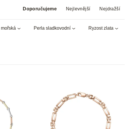
Ř
a
Doporučujeme
Nejlevnější
Nejdražší
z
e
a mořská
Perla sladkovodní
Ryzost zlata
n
í
p
r
o
d
u
k
t
ů