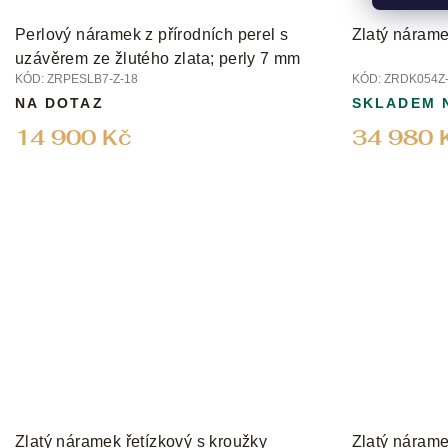
Perlový náramek z přírodních perel s
Zlatý nárame
uzávěrem ze žlutého zlata; perly 7 mm
KÓD:
ZRPESLB7-Z-18
KÓD:
ZRDK054Z-
NA DOTAZ
SKLADEM 
14 900 Kč
34 980 
Zlatý náramek řetízkový s kroužky
Zlatý nárame