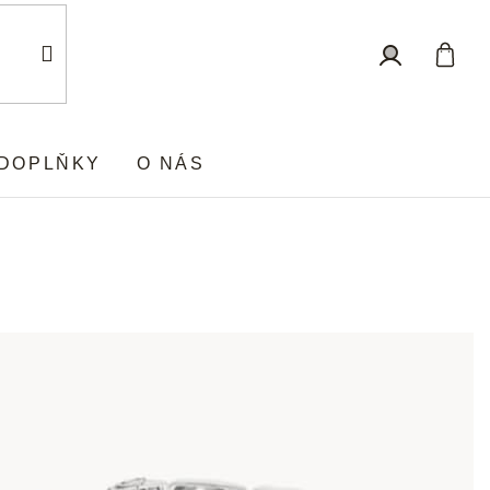
Nákup
Přihlášení
košík
DOPLŇKY
O NÁS