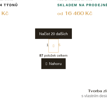
 4 TÝDNŮ
SKLADEM NA PRODEJN
 Kč
16 460 Kč
od
Načíst 20 dalších
S
t
1
5
r
O
á
v
87
položek celkem
n
l
k
Nahoru
á
o
d
v
a
á
c
n
í
í
p
Tvorba z
r
s vlastním des
v
k