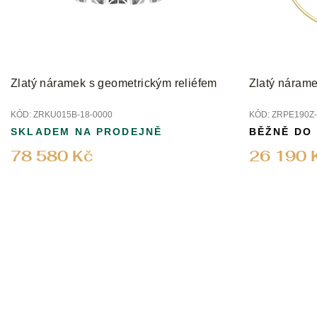
o
d
u
k
t
Zlatý náramek s geometrickým reliéfem
Zlatý nárame
ů
KÓD:
ZRKU015B-18-0000
KÓD:
ZRPE190Z-
SKLADEM NA PRODEJNĚ
BĚŽNĚ DO
78 580 Kč
26 190 