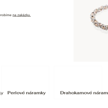
vyrobíme
na zakázku.
ky
Perlové náramky
Drahokamové náram