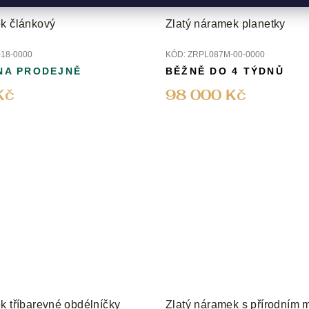
k článkový
Zlatý náramek planetky
18-0000
KÓD:
ZRPL087M-00-0000
NA PRODEJNĚ
BĚŽNĚ DO 4 TÝDNŮ
Kč
98 000 Kč
k tříbarevné obdélníčky
Zlatý náramek s přírodním