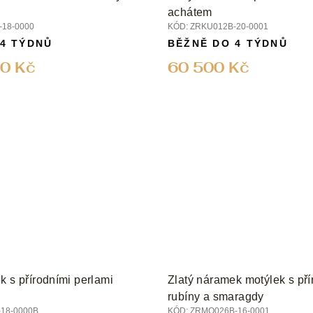
achátem
18-0000
KÓD:
ZRKU012B-20-0001
 4 TÝDNŮ
BĚŽNĚ DO 4 TÝDNŮ
0 Kč
60 500 Kč
k s přírodními perlami
Zlatý náramek motýlek s pří
rubíny a smaragdy
18-0000B
KÓD:
ZRMO026B-16-0001