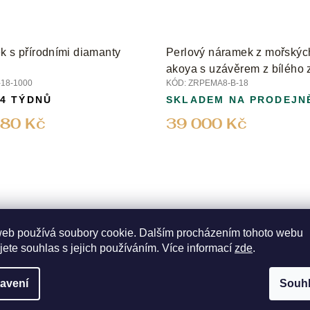
k s přírodními diamanty
Perlový náramek z mořskýc
akoya s uzávěrem z bílého z
18-1000
KÓD:
ZRPEMA8-B-18
mm
 4 TÝDNŮ
SKLADEM NA PRODEJN
80 Kč
39 000 Kč
web používá soubory cookie. Dalším procházením tohoto webu
jete souhlas s jejich používáním. Více informací
zde
.
avení
Souh