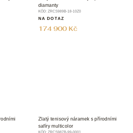
diamanty
KÓD:
ZRCS989B-18-10Z0
NA DOTAZ
174 900 Kč
rodními
Zlatý tenisový náramek s přírodními
safíry multicolor
KÓD:
ZRCS987B-99-0001