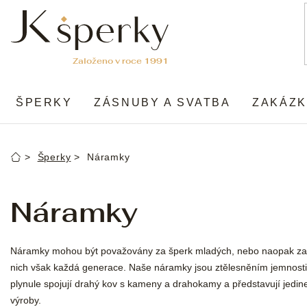
Přejít
na
obsah
ŠPERKY
ZÁSNUBY A SVATBA
ZAKÁZK
Šperky
Náramky
Domů
Náramky
Náramky mohou být považovány za šperk mladých, nebo naopak za 
nich však každá generace. Naše náramky jsou ztělesněním jemnosti, 
plynule spojují drahý kov s kameny a drahokamy a představují jedin
výroby.