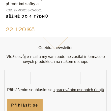
přírodními safíry a
smaragdy
KÓD:
ZNMO025B-05-0001
BĚŽNĚ DO 4 TÝDNŮ
22 120 Kč
Z
á
Odebírat newsletter
p
a
Vložte svůj e-mail a my vám budeme zasílat informace o
t
nových produktech na našem e-shopu.
í
E-
mail
Přihlášením souhlasím se
zpracováním osobních údajů
.
Přihlásit se