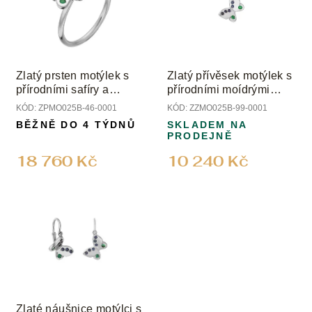
Zlatý prsten motýlek s
Zlatý přívěsek motýlek s
přírodními safíry a
přírodními moídrými
smaragdy
safíry a smaragdy
KÓD:
ZPMO025B-46-0001
KÓD:
ZZMO025B-99-0001
BĚŽNĚ DO 4 TÝDNŮ
SKLADEM NA
PRODEJNĚ
18 760 Kč
10 240 Kč
Zlaté náušnice motýlci s