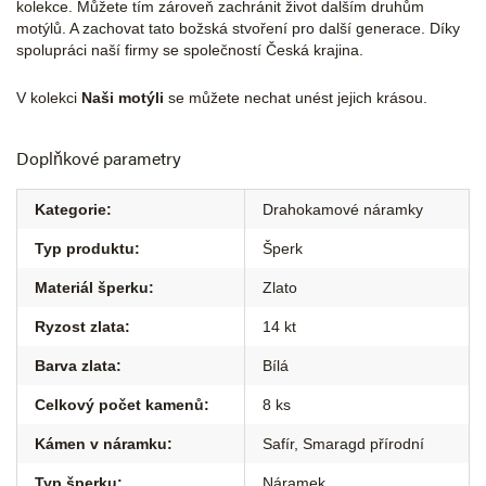
kolekce. Můžete tím zároveň zachránit život dalším druhům
motýlů. A zachovat tato božská stvoření pro další generace. Díky
spolupráci naší firmy se společností Česká krajina.
V kolekci
Naši motýli
se můžete nechat unést jejich krásou.
Doplňkové parametry
Kategorie
:
Drahokamové náramky
Typ produktu
:
Šperk
Materiál šperku
:
Zlato
Ryzost zlata
:
14 kt
Barva zlata
:
Bílá
Celkový počet kamenů
:
8 ks
Kámen v náramku
:
Safír, Smaragd přírodní
Typ šperku
:
Náramek