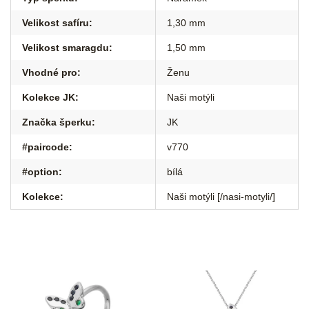
Velikost safíru
:
1,30 mm
Velikost smaragdu
:
1,50 mm
Vhodné pro
:
Ženu
Kolekce JK
:
Naši motýli
Značka šperku
:
JK
#paircode
:
v770
#option
:
bílá
Kolekce
:
Naši motýli [/nasi-motyli/]