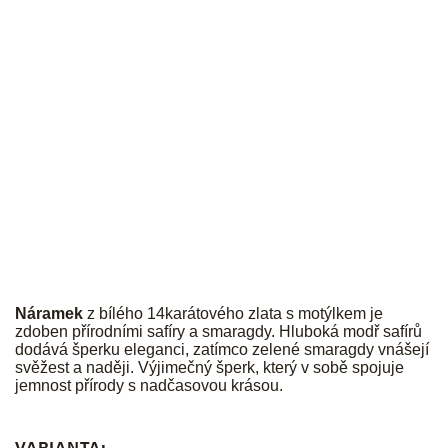
JK
Náramek
z bílého 14karátového zlata s motýlkem je
zdoben přírodními safíry a smaragdy. Hluboká modř safírů
dodává šperku eleganci, zatímco zelené smaragdy vnášejí
svěžest a naději. Výjimečný šperk, který v sobě spojuje
jemnost přírody s nadčasovou krásou.
VARIANTA: