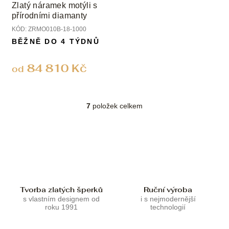
Zlatý náramek motýli s
přírodními diamanty
KÓD:
ZRMO010B-18-1000
BĚŽNĚ DO 4 TÝDNŮ
84 810 Kč
od
7
položek celkem
O
v
l
á
d
a
c
í
p
Tvorba zlatých šperků
Ruční výroba
r
s vlastním designem od
i s nejmodernější
roku 1991
technologií
v
k