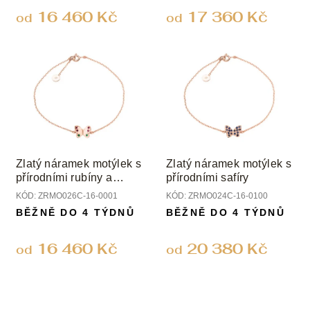
ů
16 460 Kč
17 360 Kč
od
od
Zlatý náramek motýlek s
Zlatý náramek motýlek s
přírodními rubíny a
přírodními safíry
smaragdy
KÓD:
ZRMO026C-16-0001
KÓD:
ZRMO024C-16-0100
BĚŽNĚ DO 4 TÝDNŮ
BĚŽNĚ DO 4 TÝDNŮ
16 460 Kč
20 380 Kč
od
od