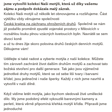
jsme vytvořili kolekci Naši motýli, která už díky vašemu
zájmu a podpoře dokázala malý zázrak.
Kolekci Naši motýli už několik let obnovujeme a rozšiřujeme. Část
výtěžku vždy věnujeme společnosti
Česká krajina na záchranu ohrožených druhů
. Společně se nám
již podařilo proměnit zpustlé vojenské prostory v Milovicích v
rozsáhlou louku plnou vzácných kvetoucích bylin. Navrátili se sem
divocí koně
a už tu dnes žije skoro polovina druhů českých denních motýlů.
Děkujeme vám!
Udělejte si také radost a vyberte motýla z naší kolekce. Můžete
tím zároveň zachránit život dalším druhům motýlů a zachovat tato
božská stvoření pro další generace. Tak jako jsou výjimečné
jednotlivé druhy motýlů, které se od sebe liší tvary i barvami
křídel, jsou jedinečné i naše šperky. Každý z nich jsme navrhli a
vytvořili v naší dílně.
Když vidíme letět motýla, jako bychom sledovali živé umělecké
dílo. My jsme podobný efekt vykouzlili barevnými kameny a
perletí, která věrně připomíná křehká motýlí křídla. Připravili jsme
jednoduché