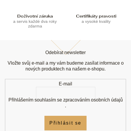
y
v
ý
Doživotní záruka
Certifikáty pravosti
p
a servis každé dva roky
a vysoké kvality
i
zdarma
s
u
Z
á
Odebírat newsletter
p
a
Vložte svůj e-mail a my vám budeme zasílat informace o
t
nových produktech na našem e-shopu.
í
E-mail
Přihlášením souhlasím se
zpracováním osobních údajů
.
Přihlásit se