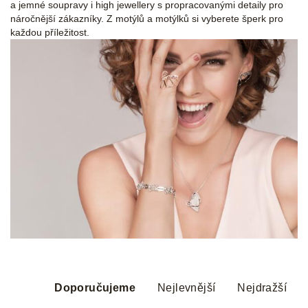
a jemné soupravy i high jewellery s propracovanými detaily pro
náročnější zákazníky. Z motýlů a motýlků si vyberete šperk pro
každou příležitost.
Ř
a
Doporučujeme
Nejlevnější
Nejdražší