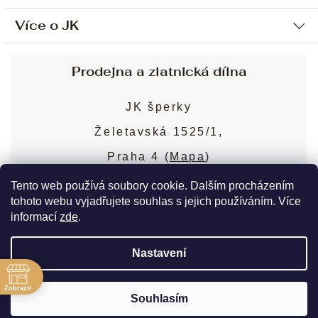
Více o JK
Ochrana osobních údajů
Způsob platby a dopravy
Náš příběh
Prodejna a zlatnická dílna
Sjednání osobní schůzky
Náš tým
Obchodní podmínky
JK šperky
Design a výroba
Puncovní značky
Želetavská 1525/1,
Služby
Cookies
Praha 4 (
Mapa
)
Blog
Více o prodejně
Nejčastější dotazy
Tento web používá soubory cookie. Dalším procházením
tohoto webu vyjadřujete souhlas s jejich používáním. Více
informací
zde
.
Copyright 2026
JK šperky
. Všechna práva
Nastavení
vyhrazena.
Upravit nastavení cookies
ě
Zobrazit
Souhlasím
Vytvořil Shoptet Premium