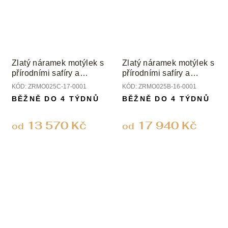
Zlatý náramek motýlek s
Zlatý náramek motýlek s
přírodními safíry a
přírodními safíry a
smaragdy
smaragdy
KÓD:
ZRMO025C-17-0001
KÓD:
ZRMO025B-16-0001
BĚŽNĚ DO 4 TÝDNŮ
BĚŽNĚ DO 4 TÝDNŮ
13 570 Kč
17 940 Kč
od
od