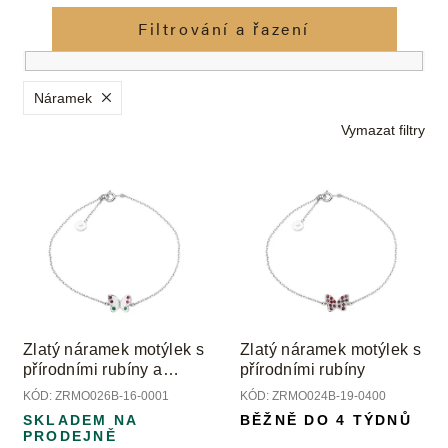
z
e
Filtrování a řazení
n
í
p
Náramek
r
Vymazat filtry
o
d
V
u
ý
k
p
t
i
ů
s
p
r
o
Zlatý náramek motýlek s
Zlatý náramek motýlek s
d
přírodními rubíny a
přírodními rubíny
u
smaragdy
KÓD:
ZRMO026B-16-0001
KÓD:
ZRMO024B-19-0400
k
SKLADEM NA
BĚŽNĚ DO 4 TÝDNŮ
t
PRODEJNĚ