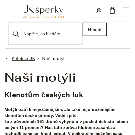
Přejít
na
obsah
Nákupní
Přihlášení
Hledat
košík
Kolekce JK
Naši motýli
Domů
Naši motýli
Klenotům českých luk
Motýli patří k nejvzácnějším, ale také nejohroženějším
klenotům české přírody. Věděli jste,
že z původních 161 druhů vyhynulo v posledních sto letech
celých 11 procent? Nás tato zpráva hluboce zasáhla a
rozhodli jsme se ihned jednat. V nejkratším možném čase