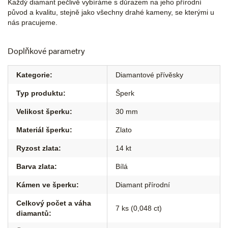
Každý diamant pečlivě vybíráme s důrazem na jeho přírodní
původ a kvalitu, stejně jako všechny drahé kameny, se kterými u
nás pracujeme.
Doplňkové parametry
Kategorie
:
Diamantové přívěsky
Typ produktu
:
Šperk
Velikost šperku
:
30 mm
Materiál šperku
:
Zlato
Ryzost zlata
:
14 kt
Barva zlata
:
Bílá
Kámen ve šperku
:
Diamant přírodní
Celkový počet a váha
7 ks (0,048 ct)
diamantů
: