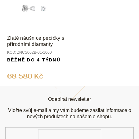
Zlaté náušnice pecičky s
přírodními diamanty
KÓD:
ZNCS002B-01-1000
BĚŽNĚ DO 4 TÝDNŮ
68 580 Kč
Z
á
Odebírat newsletter
p
a
Vložte svůj e-mail a my vám budeme zasílat informace o
t
nových produktech na našem e-shopu.
í
E-
mail