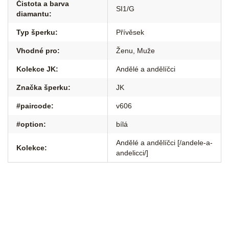
Čistota a barva
SI1/G
diamantu
:
Typ šperku
:
Přívěsek
Vhodné pro
:
Ženu
,
Muže
Kolekce JK
:
Andělé a andělíčci
Značka šperku
:
JK
#paircode
:
v606
#option
:
bílá
Andělé a andělíčci [/andele-a-
Kolekce
:
andelicci/]