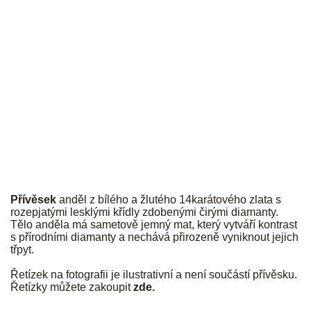
JK
Přívěsek
anděl z bílého a žlutého 14karátového zlata s
rozepjatými lesklými křídly zdobenými čirými diamanty.
Tělo anděla má sametově jemný mat, který vytváří kontrast
s přírodními diamanty a nechává přirozeně vyniknout jejich
třpyt.
Řetízek na fotografii je ilustrativní a není součástí přívěsku.
Řetízky můžete zakoupit
zde
.