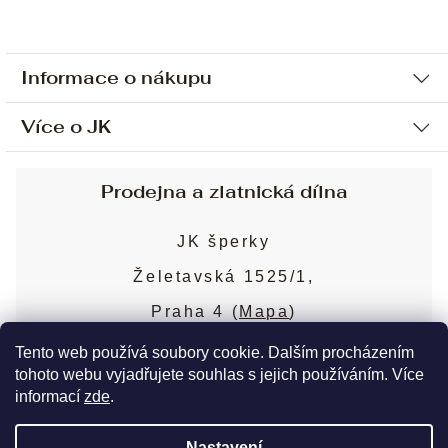
Informace o nákupu
Více o JK
Ochrana osobních údajů
Způsob platby a dopravy
Náš příběh
Prodejna a zlatnická dílna
Sjednání osobní schůzky
Náš tým
Obchodní podmínky
JK šperky
Design a výroba
Puncovní značky
Želetavská 1525/1,
Služby
Cookies
Praha 4 (
Mapa
)
Blog
Více o prodejně
Nejčastější dotazy
Tento web používá soubory cookie. Dalším procházením
tohoto webu vyjadřujete souhlas s jejich používáním. Více
informací
zde
.
Copyright 2026
JK šperky
. Všechna práva
Nastavení