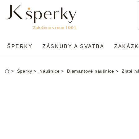
Přejít
na
obsah
ŠPERKY
ZÁSNUBY A SVATBA
ZAKÁZK
Šperky
Náušnice
Diamantové náušnice
Zlaté n
Domů