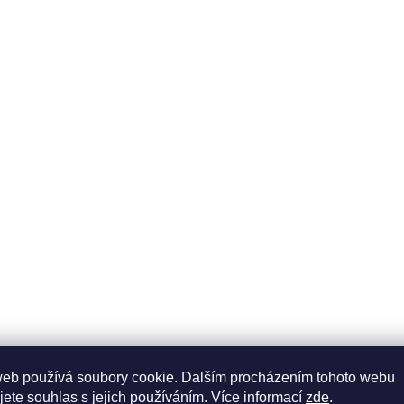
web používá soubory cookie. Dalším procházením tohoto webu
jete souhlas s jejich používáním. Více informací
zde
.