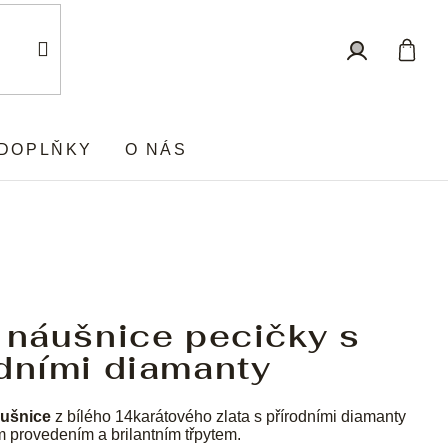
Nákup
Přihlášení
košík
DOPLŇKY
O NÁS
 náušnice pecičky s
dními diamanty
ušnice
z bílého 14karátového zlata s přírodními diamanty
ým provedením a brilantním třpytem.