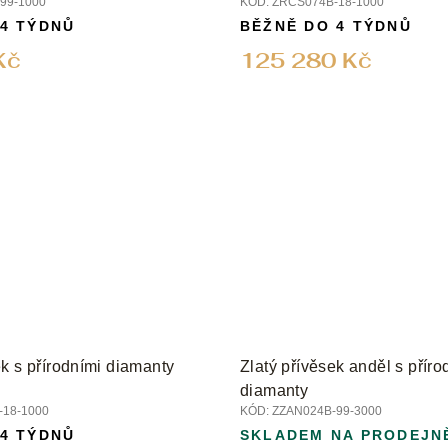
99-1000
KÓD:
ZRCS074B-18-1000
 4 TÝDNŮ
BĚŽNĚ DO 4 TÝDNŮ
Kč
125 280 Kč
k s přírodními diamanty
Zlatý přívěsek anděl s příro
diamanty
18-1000
KÓD:
ZZAN024B-99-3000
 4 TÝDNŮ
SKLADEM NA PRODEJN