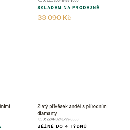
KÓD:
ZZCS064B-99-1000
SKLADEM NA PRODEJNĚ
33 090 Kč
dními
Zlatý přívěsek anděl s přírodními
diamanty
KÓD:
ZZAN024E-99-3000
Ě
BĚŽNĚ DO 4 TÝDNŮ