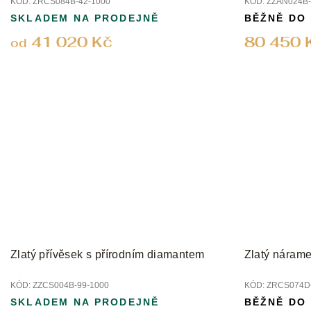
KÓD:
ZRCS084B-42-1000
KÓD:
ZZAN024B-
SKLADEM NA PRODEJNĚ
BĚŽNĚ DO
41 020 Kč
80 450 
od
Zlatý přívěsek s přírodním diamantem
Zlatý nárame
KÓD:
ZZCS004B-99-1000
KÓD:
ZRCS074D-
SKLADEM NA PRODEJNĚ
BĚŽNĚ DO