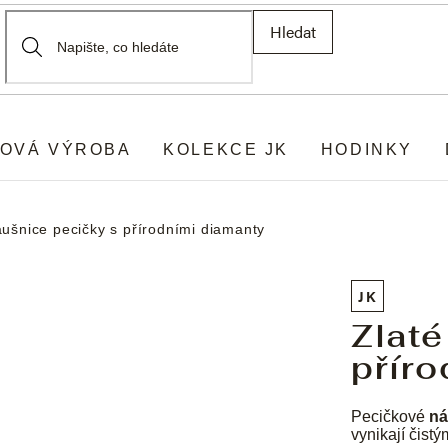
Hledat
OVÁ VÝROBA
KOLEKCE JK
HODINKY
áušnice pecičky s přírodními diamanty
JK
Zlaté
příro
Pecičkové
ná
vynikají čist