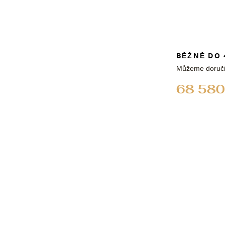
BĚŽNĚ DO 
Můžeme doruči
68 580