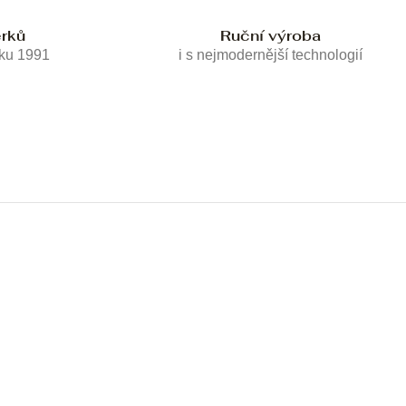
erků
Ruční výroba
oku 1991
i s nejmodernější technologií