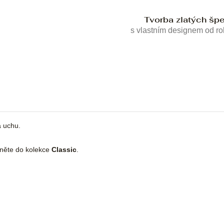
Tvorba zlatých šp
s vlastním designem od r
a uchu.
dněte do kolekce
Classic
.