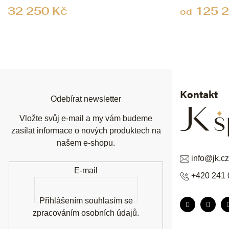
32 250 Kč
125 2
od
Z
á
p
a
t
í
Kontakt
Odebírat newsletter
Vložte svůj e-mail a my vám budeme
zasílat informace o nových produktech na
našem e-shopu.
info
@
jk.cz
E-mail
+420 241 
Přihlášením souhlasím se
zpracováním osobních údajů
.