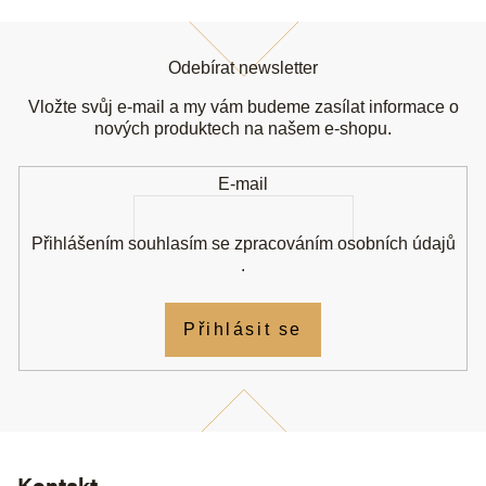
Z
á
Odebírat newsletter
p
a
Vložte svůj e-mail a my vám budeme zasílat informace o
t
nových produktech na našem e-shopu.
í
E-mail
Přihlášením souhlasím se
zpracováním osobních údajů
.
Přihlásit se
Kontakt