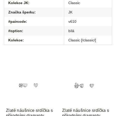
Kolekce JK
:
Classic
Značka šperku
:
JK
#paircode
:
v610
#option
:
bílá
Kolekce
:
Classic [/classic/]
Zlaté náušnice srdíčka s
Zlaté náušnice srdíčka s
přírodními diamanty
přírodními diamanty