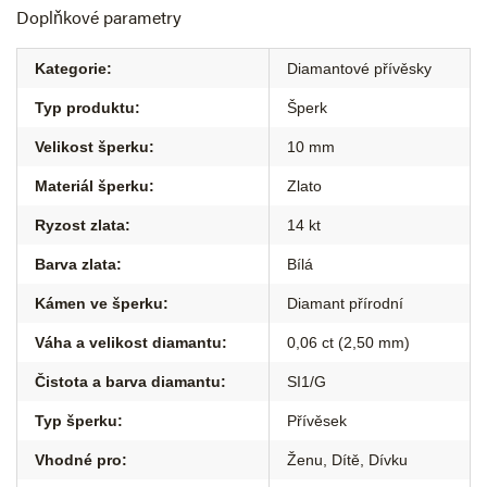
Doplňkové parametry
Kategorie
:
Diamantové přívěsky
Typ produktu
:
Šperk
Velikost šperku
:
10 mm
Materiál šperku
:
Zlato
Ryzost zlata
:
14 kt
Barva zlata
:
Bílá
Kámen ve šperku
:
Diamant přírodní
Váha a velikost diamantu
:
0,06 ct (2,50 mm)
Čistota a barva diamantu
:
SI1/G
Typ šperku
:
Přívěsek
Vhodné pro
:
Ženu
,
Dítě
,
Dívku