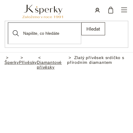
Přejít
na
obsah
Nákupní
Přihlášení
Hledat
košík
Zlatý přívěsek srdíčko s
Domů
Šperky
Přívěsky
Diamantové
přírodním diamantem
přívěsky