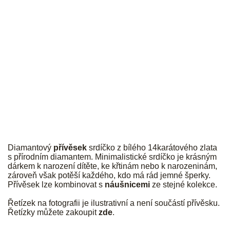
JK
Diamantový
přívěsek
srdíčko z bílého 14karátového zlata
s přírodním diamantem.
Minimalistické srdíčko je krásným
dárkem k narození dítěte, ke křtinám nebo k narozeninám,
zároveň však potěší každého, kdo má rád jemné šperky.
Přívěsek lze kombinovat s
náušnicemi
ze stejné kolekce.
Řetízek na fotografii je ilustrativní a není součástí přívěsku.
Řetízky můžete zakoupit
zde
.