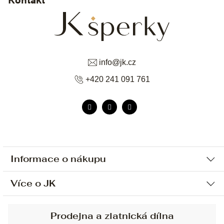
info
@
jk.cz
+420 241 091 761
Informace o nákupu
Více o JK
Ochrana osobních údajů
Způsob platby a dopravy
Náš příběh
Prodejna a zlatnická dílna
Sjednání osobní schůzky