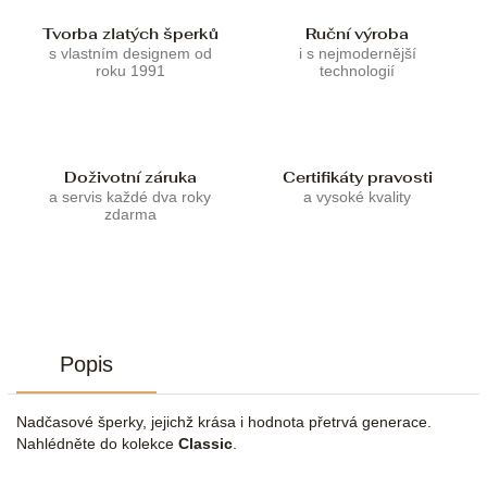
Tvorba zlatých šperků
Ruční výroba
s vlastním designem od
i s nejmodernější
roku 1991
technologií
Doživotní záruka
Certifikáty pravosti
a servis každé dva roky
a vysoké kvality
zdarma
Popis
Nadčasové šperky, jejichž krása i hodnota přetrvá generace.
Nahlédněte do kolekce
Classic
.