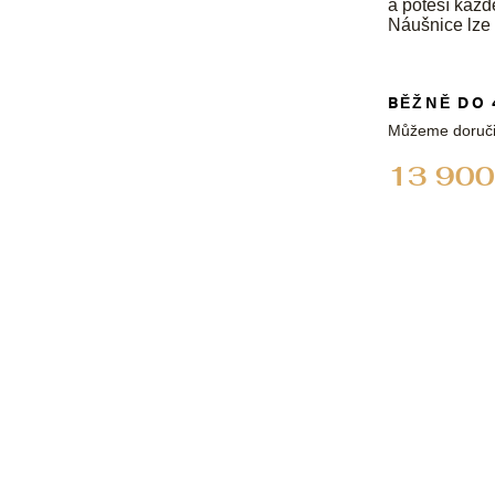
a potěší kaž
Náušnice lze
BĚŽNĚ DO 
Můžeme doruči
13 900