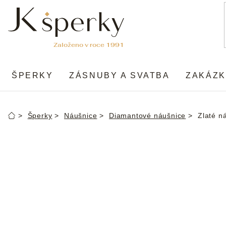
Přejít
na
obsah
ŠPERKY
ZÁSNUBY A SVATBA
ZAKÁZK
Šperky
Náušnice
Diamantové náušnice
Zlaté n
Domů