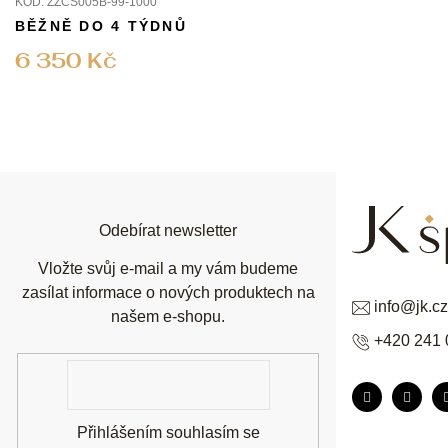
KÓD:
ZZCS005B-99-1000
BĚŽNĚ DO 4 TÝDNŮ
6 350 Kč
Z
á
p
a
t
í
Odebírat newsletter
Vložte svůj e-mail a my vám budeme
zasílat informace o nových produktech na
info
@
jk.cz
našem e-shopu.
+420 241 
E-
mail
Přihlášením souhlasím se