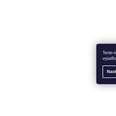
Tento 
vyjadřu
Nast