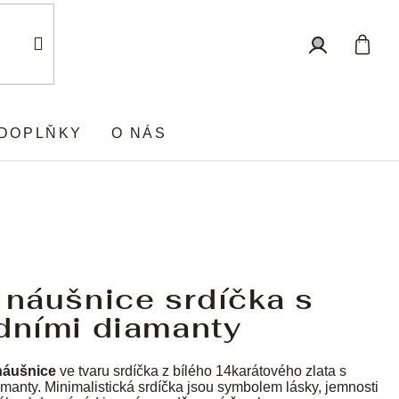
Nákup
Přihlášení
košík
DOPLŇKY
O NÁS
 náušnice srdíčka s
dními diamanty
náušnice
ve tvaru srdíčka z bílého 14karátového zlata s
amanty. Minimalistická srdíčka jsou symbolem lásky, jemnosti