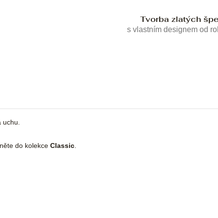
Tvorba zlatých šp
s vlastním designem od r
a uchu.
dněte do kolekce
Classic
.