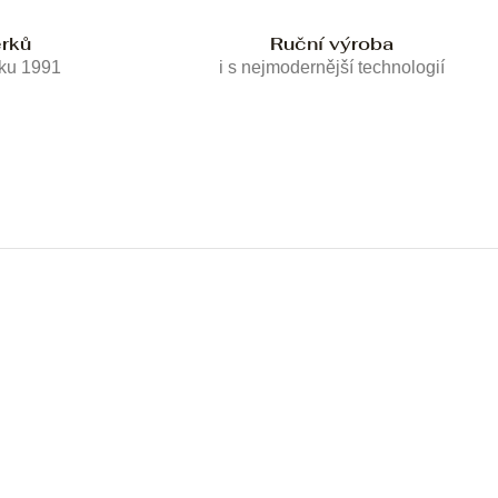
erků
Ruční výroba
oku 1991
i s nejmodernější technologií