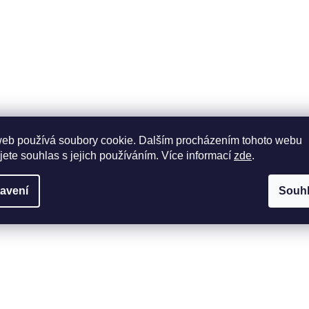
web používá soubory cookie. Dalším procházením tohoto webu
jete souhlas s jejich používáním. Více informací
zde
.
avení
Souh