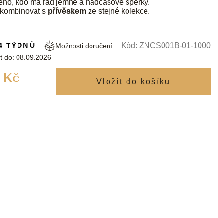
dého, kdo má rád jemné a nadčasové šperky.
 kombinovat s
přívěskem
ze stejné kolekce.
4 TÝDNŮ
Kód:
ZNCS001B-01-1000
Možnosti doručení
t do:
08.09.2026
Měrná
 Kč
cena: