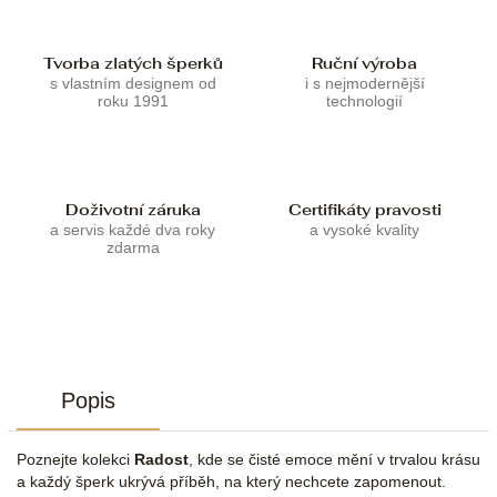
Tvorba zlatých šperků
Ruční výroba
s vlastním designem od
i s nejmodernější
roku 1991
technologií
Doživotní záruka
Certifikáty pravosti
a servis každé dva roky
a vysoké kvality
zdarma
Popis
Poznejte kolekci
Radost
, kde se čisté emoce mění v trvalou krásu
a každý šperk ukrývá příběh, na který nechcete zapomenout.