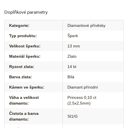
Doplňkové parametry
Kategorie
:
Diamantové přívěsky
Typ produktu
:
Šperk
Velikost šperku
:
13 mm
Materiál šperku
:
Zlato
Ryzost zlata
:
14 kt
Barva zlata
:
Bílá
Kámen ve šperku
:
Diamant přírodní
Váha a velikost
Princess 0,10 ct
diamantu
:
(2,5x2,5mm)
Čistota a barva
SI1/G
diamantu
: