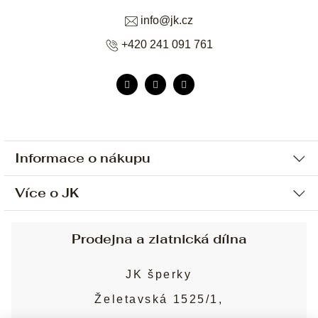
info
@
jk.cz
+420 241 091 761
Informace o nákupu
Více o JK
Ochrana osobních údajů
Způsob platby a dopravy
Náš příběh
Prodejna a zlatnická dílna
Sjednání osobní schůzky
Náš tým
Obchodní podmínky
JK šperky
Design a výroba
Puncovní značky
Želetavská 1525/1,
Služby
Cookies