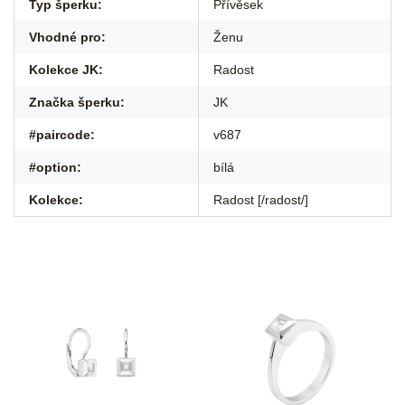
Typ šperku
:
Přívěsek
Vhodné pro
:
Ženu
Kolekce JK
:
Radost
Značka šperku
:
JK
#paircode
:
v687
#option
:
bílá
Kolekce
:
Radost [/radost/]