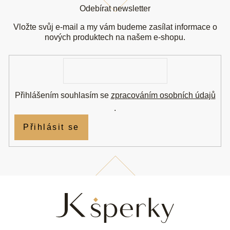
á
Odebírat newsletter
p
a
Vložte svůj e-mail a my vám budeme zasílat informace o
t
nových produktech na našem e-shopu.
í
E-
mail
Přihlášením souhlasím se
zpracováním osobních údajů
.
Přihlásit se