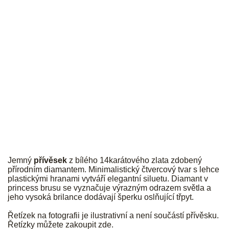
JK
Jemný
přívěsek
z bílého 14karátového zlata zdobený
přírodním diamantem. Minimalistický čtvercový tvar s lehce
plastickými hranami vytváří elegantní siluetu. Diamant v
princess brusu se vyznačuje výrazným odrazem světla a
jeho vysoká brilance dodávají šperku oslňující třpyt.
Řetízek na fotografii je ilustrativní a není součástí přívěsku.
Řetízky můžete zakoupit
zde
.