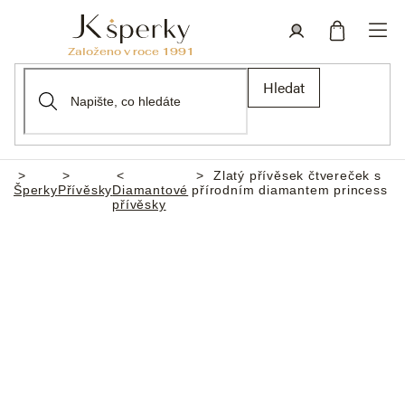
Přejít
na
obsah
Nákupní
Přihlášení
Hledat
košík
Zlatý přívěsek čtvereček s
Domů
Šperky
Přívěsky
Diamantové
přírodním diamantem princess
přívěsky