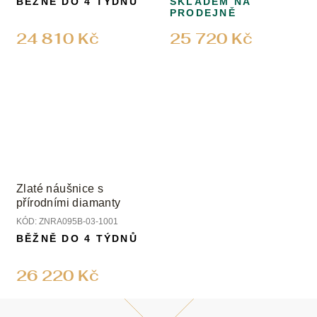
BĚŽNĚ DO 4 TÝDNŮ
SKLADEM NA
PRODEJNĚ
24 810 Kč
25 720 Kč
Zlaté náušnice s
přírodními diamanty
KÓD:
ZNRA095B-03-1001
BĚŽNĚ DO 4 TÝDNŮ
26 220 Kč
Z