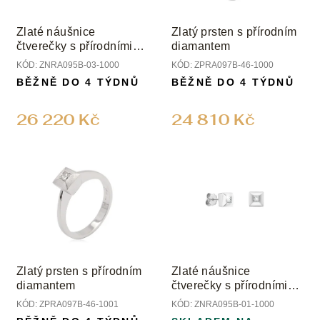
Zlaté náušnice
Zlatý prsten s přírodním
čtverečky s přírodními
diamantem
diamanty
KÓD:
ZNRA095B-03-1000
KÓD:
ZPRA097B-46-1000
BĚŽNĚ DO 4 TÝDNŮ
BĚŽNĚ DO 4 TÝDNŮ
26 220 Kč
24 810 Kč
Zlatý prsten s přírodním
Zlaté náušnice
diamantem
čtverečky s přírodními
diamanty
KÓD:
ZPRA097B-46-1001
KÓD:
ZNRA095B-01-1000