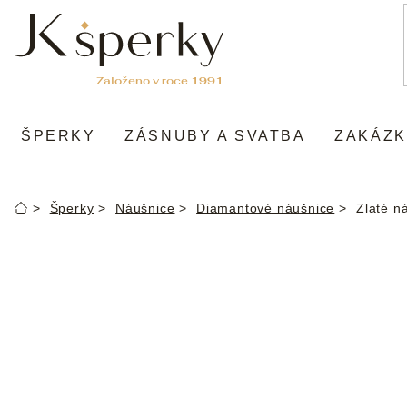
Přejít
na
obsah
ŠPERKY
ZÁSNUBY A SVATBA
ZAKÁZK
Šperky
Náušnice
Diamantové náušnice
Zlaté n
Domů