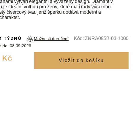
ranami vytváří elegantní a vyvážený design. Diamant v
u je ideální volbou pro ženy, které mají rády výraznou
istý čtvercový tvar, jenž šperku dodává moderní a
harakter.
4 TÝDNŮ
Kód:
ZNRA095B-03-1000
Možnosti doručení
t do:
08.09.2026
Měrná
 Kč
cena: