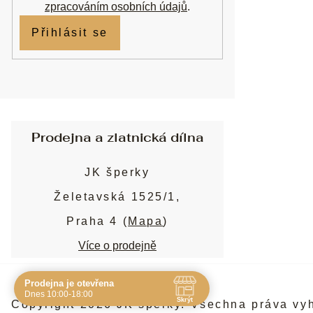
zpracováním osobních údajů
.
Přihlásit se
Prodejna a zlatnická dílna
JK šperky
Želetavská 1525/1,
Praha 4 (
Mapa
)
Více o prodejně
Prodejna je otevřena
Navštivte nás osobně
Dnes 10:00-18:00
Skrýt
Copyright 2026
JK šperky
. Všechna práva vy
Čas
Pauza