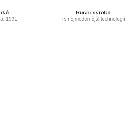
erků
Ruční výroba
oku 1991
i s nejmodernější technologií