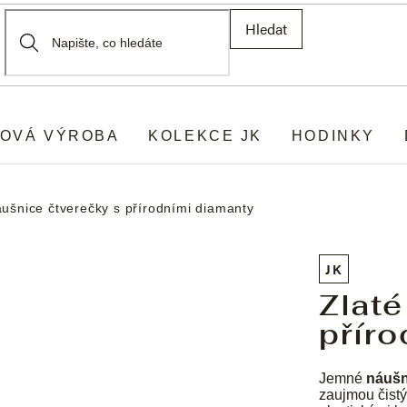
Hledat
OVÁ VÝROBA
KOLEKCE JK
HODINKY
áušnice čtverečky s přírodními diamanty
JK
Zlaté
příro
Jemné
náušn
zaujmou čistý