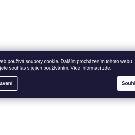
web používá soubory cookie. Dalším procházením tohoto webu
jete souhlas s jejich používáním. Více informací
zde
.
avení
Souh