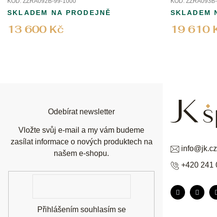
KÓD:
ZZRA092B-99-1000
KÓD:
ZZRA093B-
SKLADEM NA PRODEJNĚ
SKLADEM 
13 600 Kč
19 610 
Z
á
p
a
t
í
Odebírat newsletter
Vložte svůj e-mail a my vám budeme
zasílat informace o nových produktech na
info
@
jk.cz
našem e-shopu.
+420 241 
E-
mail
Přihlášením souhlasím se