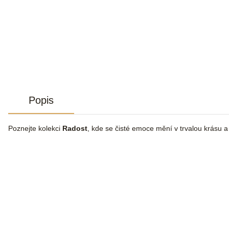
Popis
Poznejte kolekci
Radost
, kde se čisté emoce mění v trvalou krásu 