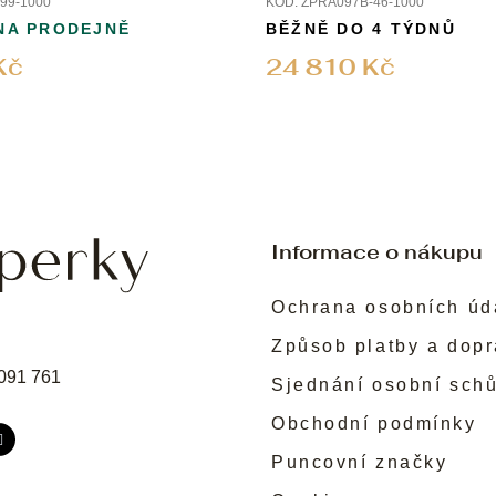
99-1000
KÓD:
ZPRA097B-46-1000
NA PRODEJNĚ
BĚŽNĚ DO 4 TÝDNŮ
Kč
24 810 Kč
Informace o nákupu
Ochrana osobních úd
Způsob platby a dop
091 761
Sjednání osobní sch
Obchodní podmínky
Puncovní značky