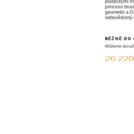
plastickými h
princess brus
geometrii a č
sebevědomý c
BĚŽNĚ DO 
Můžeme doruči
26 220