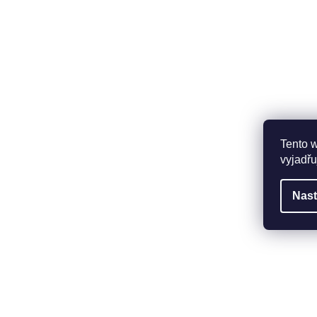
Tento 
vyjadřu
Nast