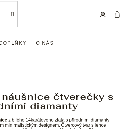
Nákup
Přihlášení
košík
DOPLŇKY
O NÁS
 náušnice čtverečky s
dními diamanty
ice
z bílého 14karátového zlata s přírodními diamanty
m minimalistickým designem. Čtvercový tvar s lehce