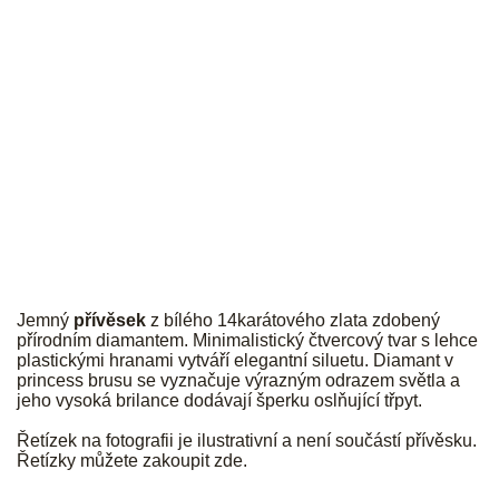
JK
Jemný
přívěsek
z bílého 14karátového zlata zdobený
přírodním diamantem. Minimalistický čtvercový tvar s lehce
plastickými hranami vytváří elegantní siluetu. Diamant v
princess brusu se vyznačuje výrazným odrazem světla a
jeho vysoká brilance dodávají šperku oslňující třpyt.
Řetízek na fotografii je ilustrativní a není součástí přívěsku.
Řetízky můžete zakoupit
zde
.