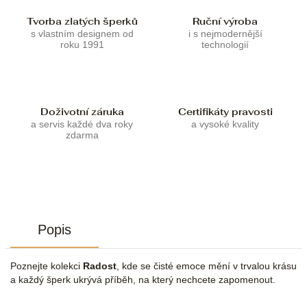
Tvorba zlatých šperků
Ruční výroba
s vlastním designem od
i s nejmodernější
roku 1991
technologií
Doživotní záruka
Certifikáty pravosti
a servis každé dva roky
a vysoké kvality
zdarma
Popis
Poznejte kolekci
Radost
, kde se čisté emoce mění v trvalou krásu
a každý šperk ukrývá příběh, na který nechcete zapomenout.