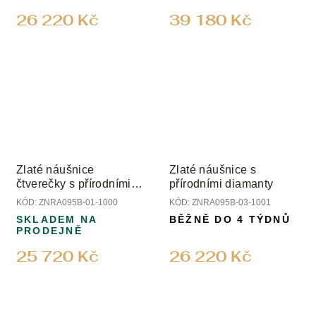
26 220 Kč
39 180 Kč
Zlaté náušnice
Zlaté náušnice s
čtverečky s přírodními
přírodními diamanty
diamanty
KÓD:
ZNRA095B-01-1000
KÓD:
ZNRA095B-03-1001
SKLADEM NA
BĚŽNĚ DO 4 TÝDNŮ
PRODEJNĚ
25 720 Kč
26 220 Kč