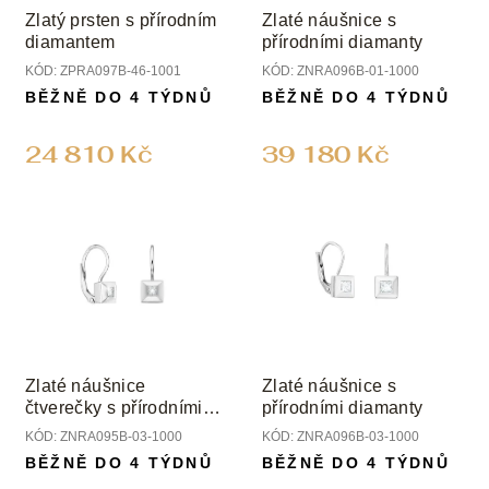
Zlatý prsten s přírodním
Zlaté náušnice s
diamantem
přírodními diamanty
KÓD:
ZPRA097B-46-1001
KÓD:
ZNRA096B-01-1000
BĚŽNĚ DO 4 TÝDNŮ
BĚŽNĚ DO 4 TÝDNŮ
24 810 Kč
39 180 Kč
Zlaté náušnice
Zlaté náušnice s
čtverečky s přírodními
přírodními diamanty
diamanty
KÓD:
ZNRA095B-03-1000
KÓD:
ZNRA096B-03-1000
BĚŽNĚ DO 4 TÝDNŮ
BĚŽNĚ DO 4 TÝDNŮ