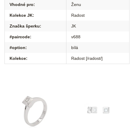
Vhodné pro
:
Ženu
Kolekce JK
:
Radost
Značka šperku
:
JK
#paircode
:
v688
#option
:
bílá
Kolekce
:
Radost [/radost/]