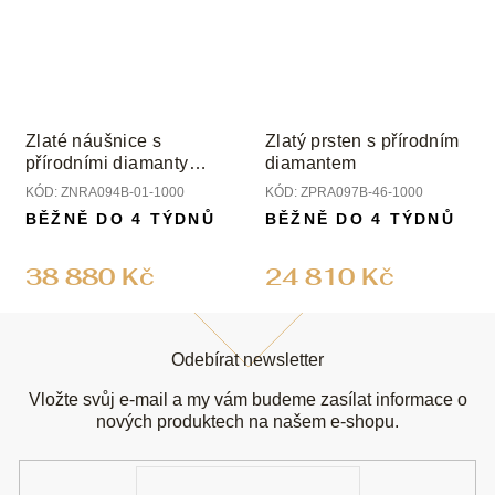
Zlaté náušnice s
Zlatý prsten s přírodním
přírodními diamanty
diamantem
princess
KÓD:
ZNRA094B-01-1000
KÓD:
ZPRA097B-46-1000
BĚŽNĚ DO 4 TÝDNŮ
BĚŽNĚ DO 4 TÝDNŮ
38 880 Kč
24 810 Kč
Z
á
Odebírat newsletter
p
a
Vložte svůj e-mail a my vám budeme zasílat informace o
t
nových produktech na našem e-shopu.
í
E-
mail