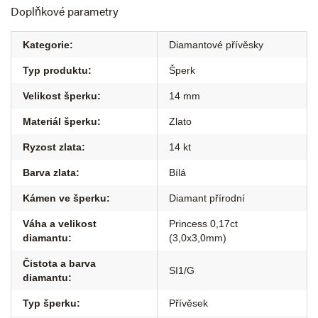
Doplňkové parametry
Kategorie
:
Diamantové přívěsky
Typ produktu
:
Šperk
Velikost šperku
:
14 mm
Materiál šperku
:
Zlato
Ryzost zlata
:
14 kt
Barva zlata
:
Bílá
Kámen ve šperku
:
Diamant přírodní
Váha a velikost
Princess 0,17ct
diamantu
:
(3,0x3,0mm)
Čistota a barva
SI1/G
diamantu
:
Typ šperku
:
Přívěsek