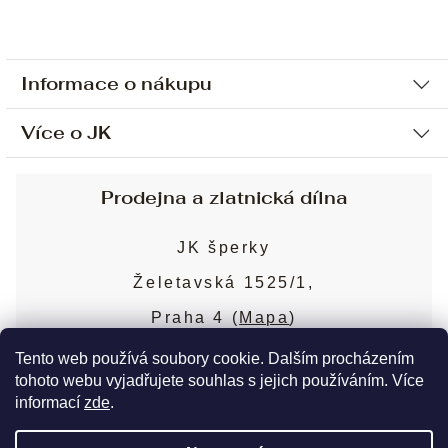
Informace o nákupu
Více o JK
Ochrana osobních údajů
Způsob platby a dopravy
Náš příběh
Prodejna a zlatnická dílna
Sjednání osobní schůzky
Náš tým
Obchodní podmínky
JK šperky
Design a výroba
Puncovní značky
Želetavská 1525/1,
Služby
Cookies
Praha 4 (
Mapa
)
Blog
Více o prodejně
Nejčastější dotazy
Tento web používá soubory cookie. Dalším procházením
tohoto webu vyjadřujete souhlas s jejich používáním. Více
informací
zde
.
Copyright 2026
JK šperky
. Všechna práva