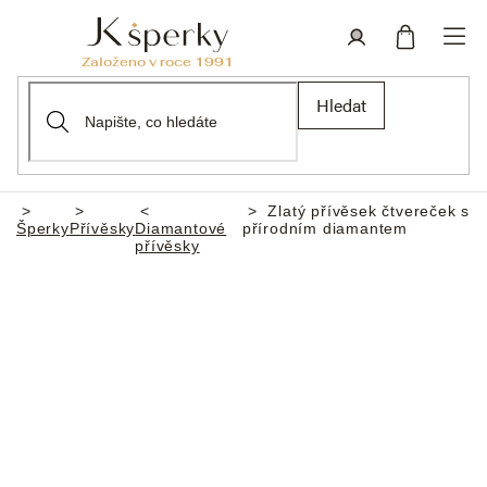
Přejít
na
obsah
Nákupní
Přihlášení
Hledat
košík
Zlatý přívěsek čtvereček s
Domů
Šperky
Přívěsky
Diamantové
přírodním diamantem
přívěsky