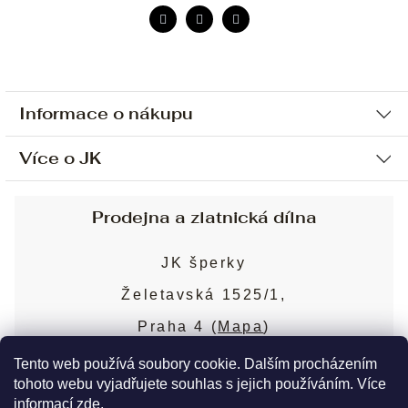
Informace o nákupu
Více o JK
Ochrana osobních údajů
Způsob platby a dopravy
Náš příběh
Prodejna a zlatnická dílna
Sjednání osobní schůzky
Náš tým
Obchodní podmínky
JK šperky
Design a výroba
Puncovní značky
Želetavská 1525/1,
Služby
Cookies
Praha 4 (
Mapa
)
Blog
Více o prodejně
Nejčastější dotazy
Tento web používá soubory cookie. Dalším procházením
tohoto webu vyjadřujete souhlas s jejich používáním. Více
informací
zde
.