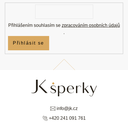
í
E-
mail
Přihlášením souhlasím se
zpracováním osobních údajů
.
Přihlásit se
info
@
jk.cz
+420 241 091 761