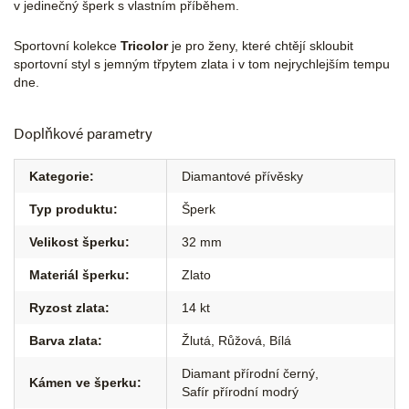
v jedinečný šperk s vlastním příběhem.
Sportovní kolekce
Tricolor
je pro ženy, které chtějí skloubit
sportovní styl s jemným třpytem zlata i v tom nejrychlejším tempu
dne.
Doplňkové parametry
Kategorie
:
Diamantové přívěsky
Typ produktu
:
Šperk
Velikost šperku
:
32 mm
Materiál šperku
:
Zlato
Ryzost zlata
:
14 kt
Barva zlata
:
Žlutá
,
Růžová
,
Bílá
Diamant přírodní černý
,
Kámen ve šperku
:
Safír přírodní modrý