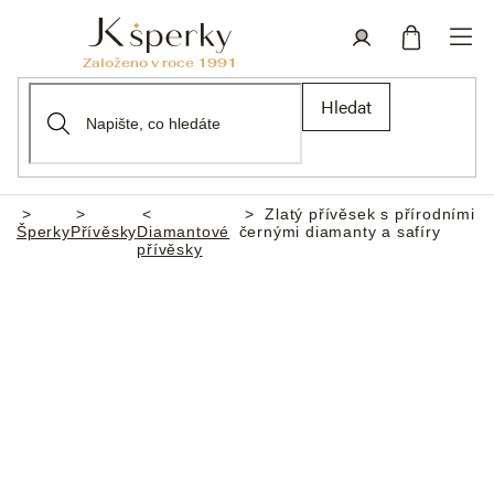
Přejít
na
obsah
Nákupní
Přihlášení
Hledat
košík
Zlatý přívěsek s přírodními
Domů
Šperky
Přívěsky
Diamantové
černými diamanty a safíry
přívěsky