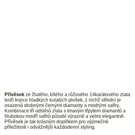
JK
Přívěsek
ze žlutého, bílého a růžového 14karátového zlata
tvoří trojice hladkých kulatých plošek, z nichž střední je
osazená drobnými černými diamanty a modrými safíry.
Kombinace tří odstínů zlata s tmavým třpytem diamantů a
hlubokou modří safírů působí výrazně a velmi elegantně.
Přívěsek je tak krásným doplňkem pro výjimečné
příležitosti i odvážnější každodenní styling.