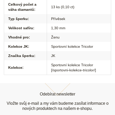
Celkový počet a
13 ks (0,10 ct)
váha diamantů
:
Typ šperku
:
Přívěsek
Velikost safíru
:
1,30 mm
Vhodné pro
:
Ženu
Kolekce JK
:
Sportovní kolekce Tricolor
Značka šperku
:
JK
Sportovní kolekce Tricolor
Kolekce
:
[/sportovni-kolekce-tricolor/]
Z
á
Odebírat newsletter
p
a
Vložte svůj e-mail a my vám budeme zasílat informace o
t
nových produktech na našem e-shopu.