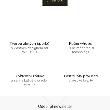
á
o
d
v
a
á
c
n
í
í
p
r
v
k
Tvorba zlatých šperků
Ruční výroba
y
s vlastním designem od
i s nejmodernější
v
roku 1991
technologií
ý
p
i
s
u
Doživotní záruka
Certifikáty pravosti
a servis každé dva roky
a vysoké kvality
zdarma
Z
á
Odebírat newsletter