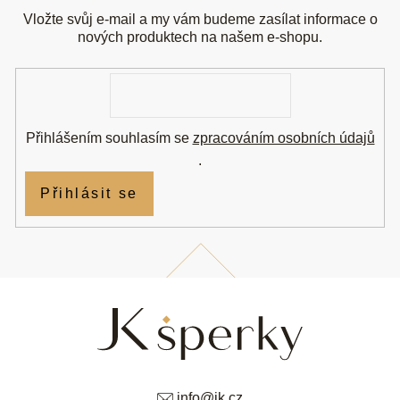
p
a
Vložte svůj e-mail a my vám budeme zasílat informace o
t
nových produktech na našem e-shopu.
í
E-
mail
Přihlášením souhlasím se
zpracováním osobních údajů
.
Přihlásit se
info
@
jk.cz