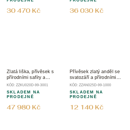
PRODEJNĚ
PRODEJNĚ
30 470 Kč
36 030 Kč
Zlatá liška, přívěsek s
Přívěsek zlatý anděl se
přírodními safíry a
svatozáří a přírodními
diamanty
diamanty
KÓD:
ZZKU020D-99-3001
KÓD:
ZZAN025D-99-1000
SKLADEM NA
SKLADEM NA
PRODEJNĚ
PRODEJNĚ
47 980 Kč
12 140 Kč