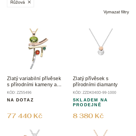
p
Růžová
r
Vymazat filtry
o
d
V
u
ý
k
p
t
i
ů
s
p
r
o
Zlatý variabilní přívěsek
Zlatý přívěsek s
d
s přírodními kameny a
přírodními diamanty
u
diamanty
KÓD:
ZZ55496
KÓD:
ZZDK040D-99-1000
k
NA DOTAZ
SKLADEM NA
t
PRODEJNĚ
ů
77 440 Kč
8 380 Kč