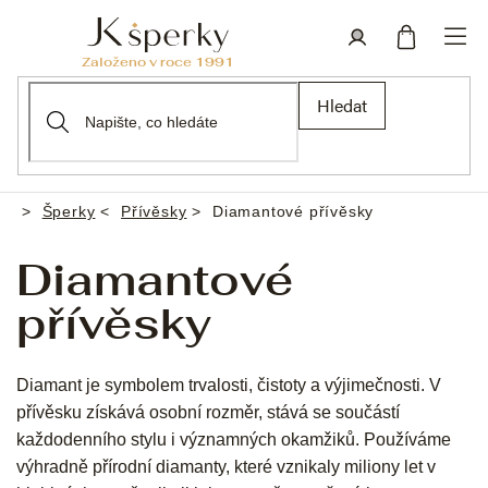
Přejít
na
obsah
Nákupní
Přihlášení
Hledat
košík
Šperky
Přívěsky
Diamantové přívěsky
Domů
Diamantové
přívěsky
Diamant je symbolem trvalosti, čistoty a výjimečnosti. V
přívěsku získává osobní rozměr, stává se součástí
každodenního stylu i významných okamžiků. Používáme
výhradně přírodní diamanty, které vznikaly miliony let v