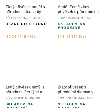
Zlatý přívěsek anděl s
Anděl Země zlatý
přírodními diamanty
přívěsek s přírodními
drahokamy
KÓD:
ZZAN036G-99-3000
KÓD:
ZZAN028G-99-3500
BĚŽNĚ DO 4 TÝDNŮ
SKLADEM NA
PRODEJNĚ
133 230 Kč
51 010 Kč
Zlatý přívěsek motýl s
Zlatý přívěsek s
přírodními černými a
přírodními diamanty
čirými diamanty
KÓD:
ZZMO004C-99-3001
KÓD:
ZZPL092M-99-1000
SKLADEM NA
SKLADEM NA