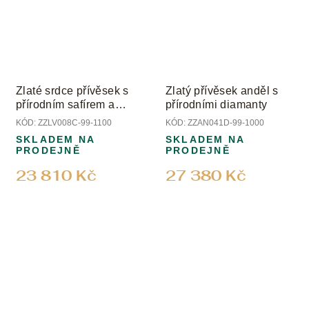
Zlaté srdce přívěsek s
Zlatý přívěsek anděl s
přírodním safírem a
přírodními diamanty
diamanty
KÓD:
ZZLV008C-99-1100
KÓD:
ZZAN041D-99-1000
SKLADEM NA
SKLADEM NA
PRODEJNĚ
PRODEJNĚ
23 810 Kč
27 380 Kč