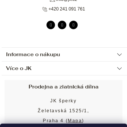
+420 241 091 761
Informace o nákupu
Více o JK
Ochrana osobních údajů
Způsob platby a dopravy
Náš příběh
Prodejna a zlatnická dílna
Sjednání osobní schůzky
Náš tým
Obchodní podmínky
JK šperky
Design a výroba
Puncovní značky
Želetavská 1525/1,
Služby
Cookies
Praha 4 (
Mapa
)
Blog