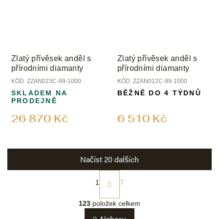
Zlatý přívěsek anděl s
Zlatý přívěsek anděl s
přírodními diamanty
přírodními diamanty
KÓD:
ZZAN023C-99-1000
KÓD:
ZZAN012C-99-1000
SKLADEM NA
BĚŽNĚ DO 4 TÝDNŮ
PRODEJNĚ
26 870 Kč
6 510 Kč
Načíst 20 dalších
S
t
1
7
r
O
á
v
123
položek celkem
n
l
k
Nahoru