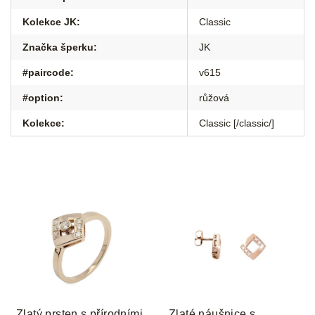
Kolekce JK
:
Classic
Značka šperku
:
JK
#paircode
:
v615
#option
:
růžová
Kolekce
:
Classic [/classic/]
Zlatý prsten s přírodními
Zlaté náušnice s