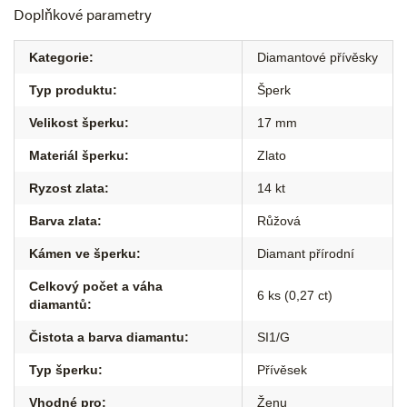
Doplňkové parametry
Kategorie
:
Diamantové přívěsky
Typ produktu
:
Šperk
Velikost šperku
:
17 mm
Materiál šperku
:
Zlato
Ryzost zlata
:
14 kt
Barva zlata
:
Růžová
Kámen ve šperku
:
Diamant přírodní
Celkový počet a váha
6 ks (0,27 ct)
diamantů
:
Čistota a barva diamantu
:
SI1/G
Typ šperku
:
Přívěsek
Vhodné pro
:
Ženu