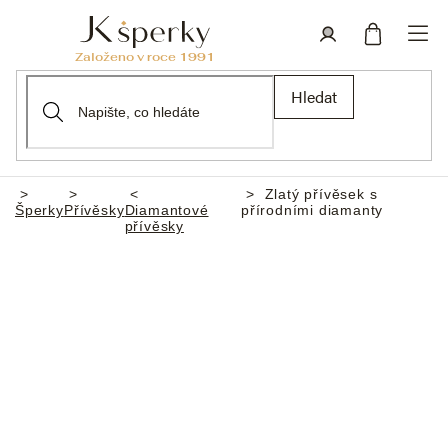
Přejít
na
obsah
Nákupní
Přihlášení
Hledat
košík
Zlatý přívěsek s
Domů
Šperky
Přívěsky
Diamantové
přírodními diamanty
přívěsky