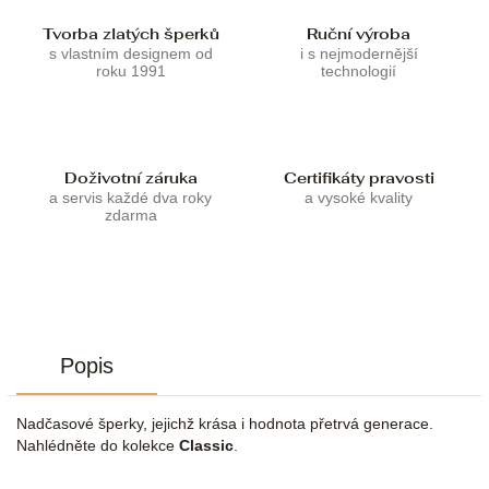
Tvorba zlatých šperků
Ruční výroba
s vlastním designem od
i s nejmodernější
roku 1991
technologií
Doživotní záruka
Certifikáty pravosti
a servis každé dva roky
a vysoké kvality
zdarma
Popis
Nadčasové šperky, jejichž krása i hodnota přetrvá generace.
Nahlédněte do kolekce
Classic
.