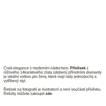
JK
Čistá elegance s moderním nádechem.
Přívěsek
z
růžového 14karátového zlata zdobený přírodními diamanty
je ideální volbou pro ženy, které mají rády jednoduchý a
vytříbený styl.
Řetízek na fotografii je ilustrativní a není součástí přívěsku.
Řetízky můžete zakoupit
zde
.