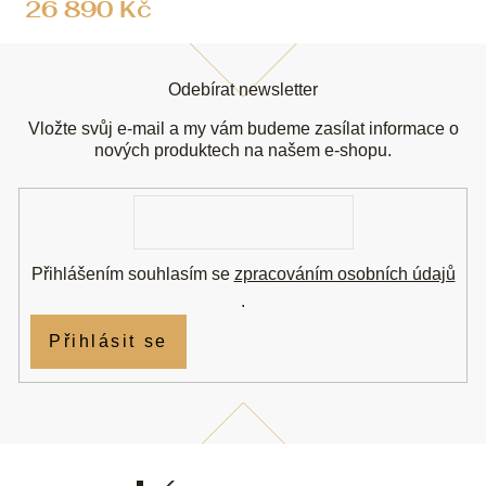
26 890 Kč
Z
á
Odebírat newsletter
p
a
Vložte svůj e-mail a my vám budeme zasílat informace o
t
nových produktech na našem e-shopu.
í
E-
mail
Přihlášením souhlasím se
zpracováním osobních údajů
.
Přihlásit se