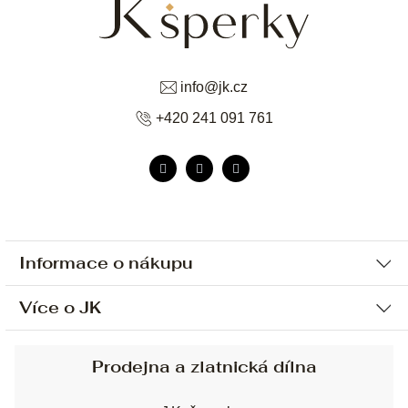
info
@
jk.cz
+420 241 091 761
Informace o nákupu
Více o JK
Ochrana osobních údajů
Způsob platby a dopravy
Náš příběh
Prodejna a zlatnická dílna
Sjednání osobní schůzky
Náš tým
Obchodní podmínky