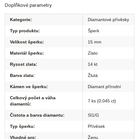
Doplňkové parametry
Kategorie
:
Diamantové přívěsky
Typ produktu
:
Šperk
Velikost šperku
:
15 mm
Materiál šperku
:
Zlato
Ryzost zlata
:
14 kt
Barva zlata
:
Žlutá
Kámen ve šperku
:
Diamant přírodní
Celkový počet a váha
7 ks (0,045 ct)
diamantů
:
Čistota a barva diamantu
:
SI1/G
Typ šperku
:
Přívěsek
Vhodné pro
:
Ženu