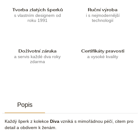
Tvorba zlatých šperků
Ruční výroba
s vlastním designem od
i s nejmodernější
roku 1991
technologií
Doživotní záruka
Certifikáty pravosti
a servis každé dva roky
a vysoké kvality
zdarma
Popis
Každý šperk z kolekce
Diva
vzniká s mimořádnou péčí, citem pro
detail a obdivem k ženám.