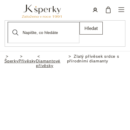
Přejít
na
obsah
Nákupní
Přihlášení
Hledat
košík
Zlatý přívěsek srdce s
Domů
Šperky
Přívěsky
Diamantové
přírodními diamanty
přívěsky