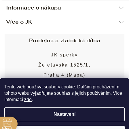
Informace o nákupu
Více o JK
Ochrana osobních údajů
Způsob platby a dopravy
Náš příběh
Prodejna a zlatnická dílna
Sjednání osobní schůzky
Náš tým
Obchodní podmínky
JK šperky
Design a výroba
Puncovní značky
Želetavská 1525/1,
Služby
Cookies
Praha 4 (
Mapa
)
Blog
Více o prodejně
Nejčastější dotazy
Tento web používá soubory cookie. Dalším procházením
tohoto webu vyjadřujete souhlas s jejich používáním. Více
informací
zde
.
Copyright 2026
JK šperky
. Všechna práva
Nastavení
vyhrazena.
Upravit nastavení cookies
ě
Zobrazit