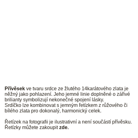
JK
Přívěsek
ve tvaru srdce ze žlutého 14karátového zlata je
něžný jako pohlazení. Jeho jemné linie doplněné o zářivé
brilianty symbolizují nekonečné spojení lásky.
Srdíčko lze kombinovat s jemným řetízkem z růžového či
bílého zlata pro dokonalý, harmonický celek.
Řetízek na fotografii je ilustrativní a není součástí přívěsku.
Řetízky můžete zakoupit
zde
.