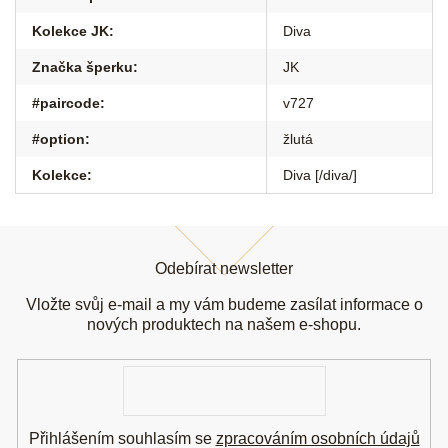
Kolekce JK
:
Diva
Značka šperku
:
JK
#paircode
:
v727
#option
:
žlutá
Kolekce
:
Diva [/diva/]
Z
á
Odebírat newsletter
p
a
Vložte svůj e-mail a my vám budeme zasílat informace o
t
nových produktech na našem e-shopu.
í
E-
mail
Přihlášením souhlasím se
zpracováním osobních údajů