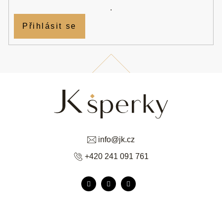
.
Přihlásit se
info
@
jk.cz
+420 241 091 761