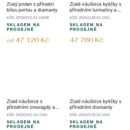
Zlatý prsten s přírodní
Zlaté náušnice kytičky s
bílou perlou a diamanty
přírodními turmalíny a
diamanty
KÓD:
ZPDI007E-51-1000B
KÓD:
ZNDI213B-01-1001
SKLADEM NA
SKLADEM NA
PRODEJNĚ
PRODEJNĚ
47 120 Kč
47 760 Kč
od
Zlaté náušnice s
Zlaté náušnice kytičky s
přírodními smaragdy a
přírodními diamanty
diamanty
KÓD:
ZNDI226C-01-1500
KÓD:
ZNDI227B-01-1000
SKLADEM NA
SKLADEM NA
PRODEJNĚ
PRODEJNĚ