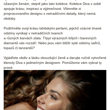
úžasným ženám, stejně jako tato kolekce. Kolekce Diva v sobě
spojuje krásu, inspiraci a výjimečnost. Všimněte si
propracovaného designu s netradičními detaily, který nemá
obdoby.
Podtrhněte svoji krásu tahitskými perlami, jejichž vzácné tmavé
odstíny vynikají v netradičních tvarech
a různých barvách zlata. Třpyt výrazných bílých i barevných
diamantů vás rozzáří. Nebo jsou vám bližší syté odstíny safírů,
topazů či tanzanitů?
Vyjádřete obdiv a lásku okouzlující ženě a darujte ručně vytvořené
klenoty Diva s jedinečným designem. Pomůžeme vám vybrat ty
pravé.