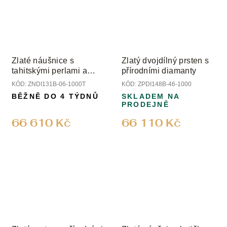
Zlaté náušnice s
Zlatý dvojdílný prsten s
tahitskými perlami a
přírodními diamanty
diamanty
KÓD:
ZNDI131B-06-1000T
KÓD:
ZPDI148B-46-1000
BĚŽNĚ DO 4 TÝDNŮ
SKLADEM NA
PRODEJNĚ
66 610 Kč
66 110 Kč