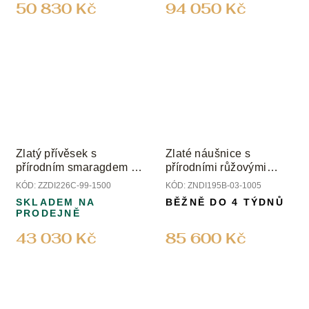
50 830 Kč
94 050 Kč
Zlatý přívěsek s
Zlaté náušnice s
přírodním smaragdem a
přírodními růžovými
přírodními diamanty
turmalíny a diamanty
KÓD:
ZZDI226C-99-1500
KÓD:
ZNDI195B-03-1005
SKLADEM NA
BĚŽNĚ DO 4 TÝDNŮ
PRODEJNĚ
43 030 Kč
85 600 Kč