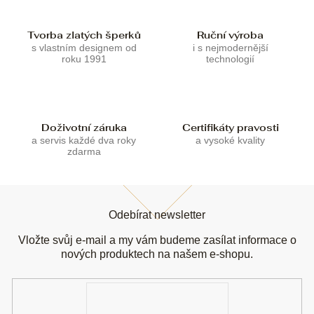
r
v
k
Tvorba zlatých šperků
Ruční výroba
y
s vlastním designem od
i s nejmodernější
v
roku 1991
technologií
ý
p
i
s
u
Doživotní záruka
Certifikáty pravosti
a servis každé dva roky
a vysoké kvality
zdarma
Z
á
Odebírat newsletter
p
a
Vložte svůj e-mail a my vám budeme zasílat informace o
t
nových produktech na našem e-shopu.
í
E-
mail