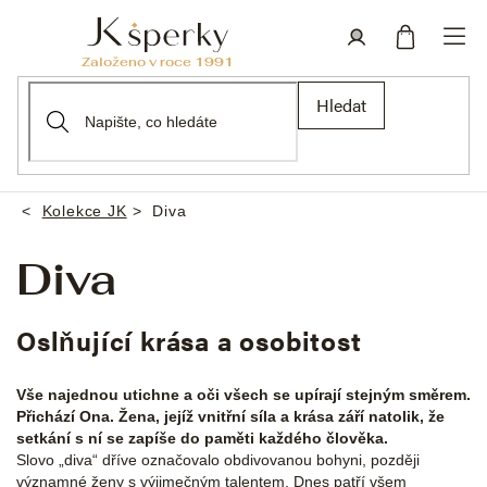
Přejít
na
obsah
Nákupní
Přihlášení
Hledat
košík
Kolekce JK
Diva
Domů
Diva
Oslňující krása a osobitost
Vše najednou utichne a oči všech se upírají stejným směrem.
Přichází Ona. Žena, jejíž vnitřní síla a krása září natolik, že
setkání s ní se zapíše do paměti každého člověka.
Slovo „diva“ dříve označovalo obdivovanou bohyni, později
významné ženy s výjimečným talentem. Dnes patří všem