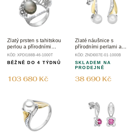
p
t
i
ů
s
p
r
o
Zlatý prsten s tahitskou
Zlaté náušnice s
d
perlou a přírodními
přírodními perlami a
u
diamanty
diamanty
KÓD:
XPDI188B-46-1000T
KÓD:
ZNDI007E-01-1000B
k
BĚŽNĚ DO 4 TÝDNŮ
SKLADEM NA
t
PRODEJNĚ
ů
103 680 Kč
38 690 Kč