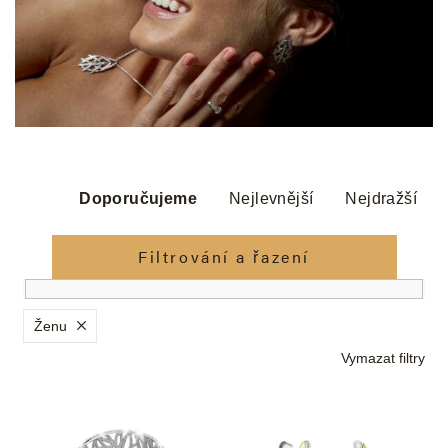
Ř
a
Doporučujeme
Nejlevnější
Nejdražší
z
e
Filtrování a řazení
n
í
p
Ženu
r
Vymazat filtry
o
d
V
u
ý
k