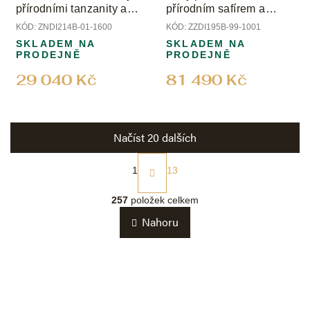
přírodními tanzanity a
přírodním safírem a
diamanty
diamanty
KÓD:
ZNDI214B-01-1600
KÓD:
ZZDI195B-99-1001
SKLADEM NA
SKLADEM NA
PRODEJNĚ
PRODEJNĚ
29 040 Kč
81 490 Kč
Načíst 20 dalších
S
t
1
13
r
O
á
v
257
položek celkem
n
l
k
Nahoru
á
o
d
v
a
á
c
n
í
í
p