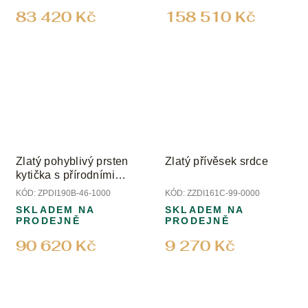
83 420 Kč
158 510 Kč
Zlatý pohyblivý prsten
Zlatý přívěsek srdce
kytička s přírodními
diamanty
KÓD:
ZPDI190B-46-1000
KÓD:
ZZDI161C-99-0000
SKLADEM NA
SKLADEM NA
PRODEJNĚ
PRODEJNĚ
90 620 Kč
9 270 Kč