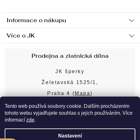
Informace o nákupu
Více o JK
Ochrana osobních údajů
Způsob platby a dopravy
Náš příběh
Prodejna a zlatnická dílna
Sjednání osobní schůzky
Náš tým
Obchodní podmínky
JK šperky
Design a výroba
Puncovní značky
Želetavská 1525/1,
Služby
Cookies
Praha 4 (
Mapa
)
Blog
Více o prodejně
Nejčastější dotazy
Tento web používá soubory cookie. Dalším procházením
tohoto webu vyjadřujete souhlas s jejich používáním. Více
informací
zde
.
Copyright 2026
JK šperky
. Všechna práva
Nastavení
vyhrazena.
Upravit nastavení cookies