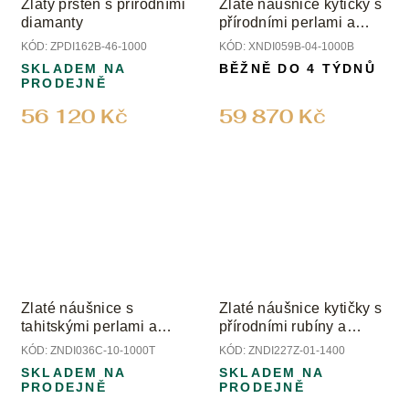
Zlatý prsten s přírodními
Zlaté náušnice kytičky s
diamanty
přírodními perlami a
diamanty
KÓD:
ZPDI162B-46-1000
KÓD:
XNDI059B-04-1000B
SKLADEM NA
BĚŽNĚ DO 4 TÝDNŮ
PRODEJNĚ
56 120 Kč
59 870 Kč
Zlaté náušnice s
Zlaté náušnice kytičky s
tahitskými perlami a
přírodními rubíny a
přírodními diamanty
diamanty
KÓD:
ZNDI036C-10-1000T
KÓD:
ZNDI227Z-01-1400
SKLADEM NA
SKLADEM NA
PRODEJNĚ
PRODEJNĚ