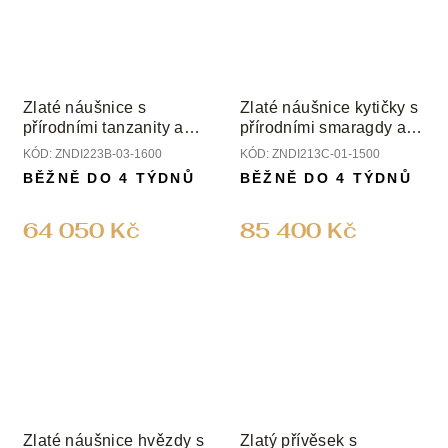
Zlaté náušnice s
Zlaté náušnice kytičky s
přírodními tanzanity a
přírodními smaragdy a
diamanty
diamanty
KÓD:
ZNDI223B-03-1600
KÓD:
ZNDI213C-01-1500
BĚŽNĚ DO 4 TÝDNŮ
BĚŽNĚ DO 4 TÝDNŮ
64 050 Kč
85 400 Kč
Zlaté náušnice hvězdy s
Zlatý přívěsek s