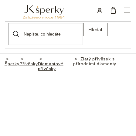
Přejít
na
obsah
Nákupní
Přihlášení
Hledat
košík
Zlatý přívěsek s
Domů
Šperky
Přívěsky
Diamantové
přírodními diamanty
přívěsky