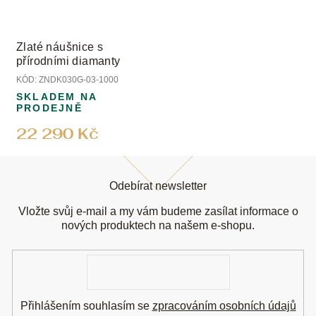
Zlaté náušnice s
přírodními diamanty
KÓD:
ZNDK030G-03-1000
SKLADEM NA
PRODEJNĚ
22 290 Kč
Z
á
Odebírat newsletter
p
a
Vložte svůj e-mail a my vám budeme zasílat informace o
t
nových produktech na našem e-shopu.
í
E-
mail
Přihlášením souhlasím se
zpracováním osobních údajů