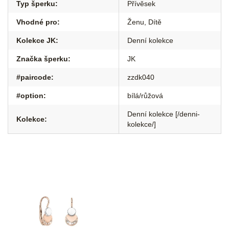
Typ šperku
:
Přívěsek
Vhodné pro
:
Ženu
,
Dítě
Kolekce JK
:
Denní kolekce
Značka šperku
:
JK
#paircode
:
zzdk040
#option
:
bílá/růžová
Denní kolekce [/denni-
Kolekce
:
kolekce/]