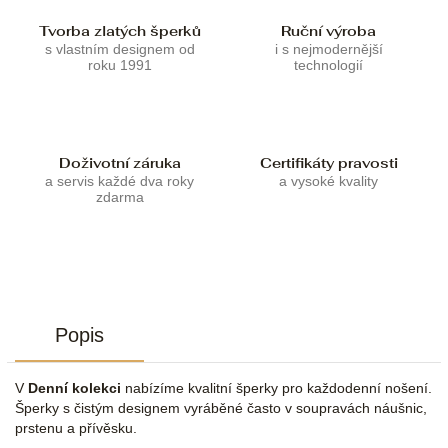
Tvorba zlatých šperků
Ruční výroba
s vlastním designem od
i s nejmodernější
roku 1991
technologií
Doživotní záruka
Certifikáty pravosti
a servis každé dva roky
a vysoké kvality
zdarma
Popis
V
Denní kolekci
nabízíme kvalitní šperky pro každodenní nošení.
Šperky s čistým designem vyráběné často v soupravách náušnic,
prstenu a přívěsku.