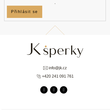
.
Přihlásit se
info
@
jk.cz
+420 241 091 761