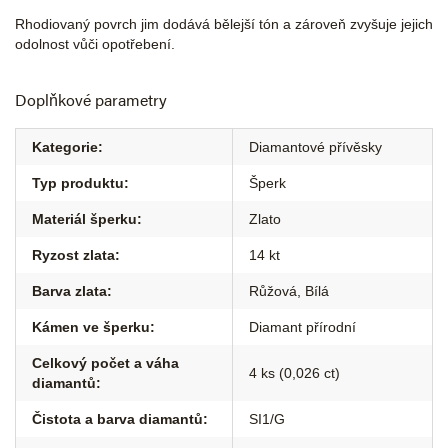
Rhodiovaný povrch jim dodává bělejší tón a zároveň zvyšuje jejich
odolnost vůči opotřebení.
Doplňkové parametry
Kategorie
:
Diamantové přívěsky
Typ produktu
:
Šperk
Materiál šperku
:
Zlato
Ryzost zlata
:
14 kt
Barva zlata
:
Růžová
,
Bílá
Kámen ve šperku
:
Diamant přírodní
Celkový počet a váha
4 ks (0,026 ct)
diamantů
:
Čistota a barva diamantů
:
SI1/G