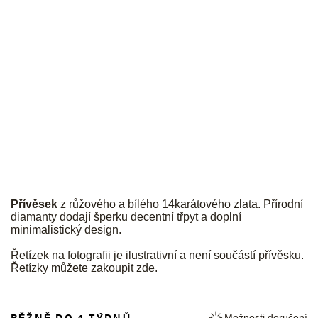
JK
Přívěsek
z růžového a bílého 14karátového zlata. Přírodní
diamanty dodají šperku decentní třpyt a doplní
minimalistický design.
Řetízek na fotografii je ilustrativní a není součástí přívěsku.
Řetízky můžete zakoupit
zde
.
BĚŽNĚ DO 4 TÝDNŮ
Možnosti doručení