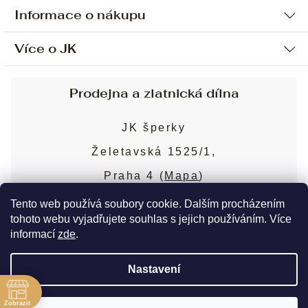
Informace o nákupu
Více o JK
Ochrana osobních údajů
Způsob platby a dopravy
Náš příběh
Prodejna a zlatnická dílna
Sjednání osobní schůzky
Náš tým
Obchodní podmínky
JK šperky
Design a výroba
Puncovní značky
Želetavská 1525/1,
Služby
Cookies
Praha 4 (
Mapa
)
Blog
Více o prodejně
Nejčastější dotazy
Tento web používá soubory cookie. Dalším procházením
tohoto webu vyjadřujete souhlas s jejich používáním. Více
informací
zde
.
Copyright 2026
JK šperky
. Všechna práva
Nastavení
vyhrazena.
Upravit nastavení cookies
ě
Zobrazit