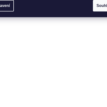
avení
Souh