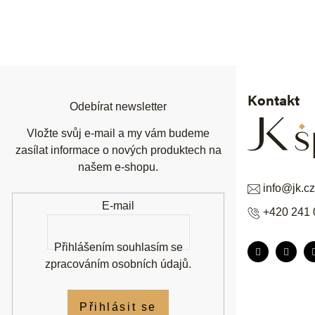
Z
á
p
a
t
í
Kontakt
Odebírat newsletter
Vložte svůj e-mail a my vám budeme
zasílat informace o nových produktech na
našem e-shopu.
info
@
jk.cz
E-mail
+420 241 
Přihlášením souhlasím se
zpracováním osobních údajů
.
Přihlásit se