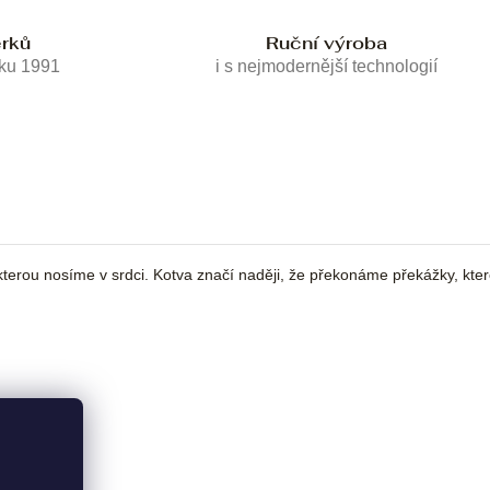
erků
Ruční výroba
oku 1991
i s nejmodernější technologií
kterou nosíme v srdci. Kotva značí naději, že překonáme překážky, kte