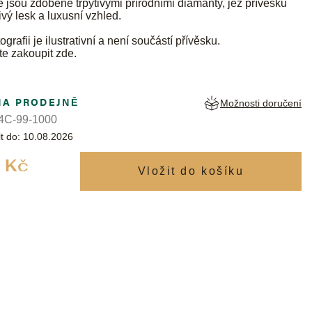
ie jsou zdobené třpytivými přírodními diamanty, jež přívěsku
ivý lesk a luxusní vzhled.
ografii je ilustrativní a není součástí přívěsku.
te zakoupit
zde
.
NA PRODEJNĚ
Možnosti doručení
4C-99-1000
t do:
10.08.2026
Měrná
 Kč
cena: