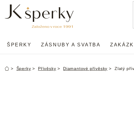
Přejít
na
obsah
ŠPERKY
ZÁSNUBY A SVATBA
ZAKÁZK
Šperky
Přívěsky
Diamantové přívěsky
Zlatý pří
Domů