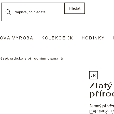
Hledat
OVÁ VÝROBA
KOLEKCE JK
HODINKY
věsek srdíčka s přírodními diamanty
JK
Zlatý
příro
Jemný
přívě
propojených s