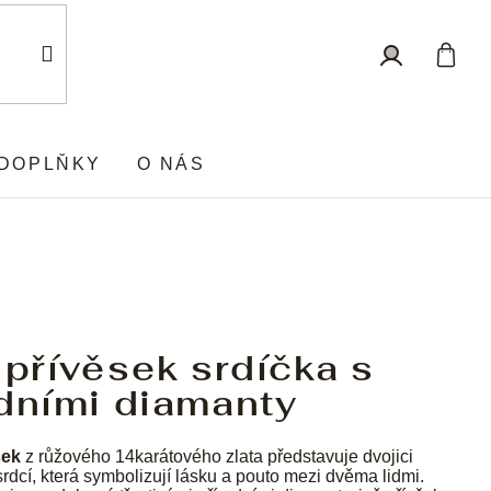
Nákup
Přihlášení
košík
DOPLŇKY
O NÁS
 přívěsek srdíčka s
dními diamanty
sek
z růžového 14karátového zlata představuje dvojici
rdcí, která symbolizují lásku a pouto mezi dvěma lidmi.