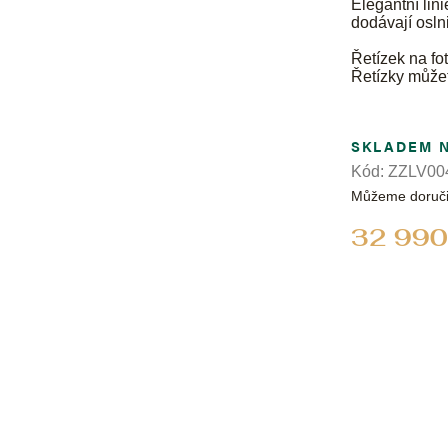
Elegantní lin
dodávají osln
Řetízek na fot
Řetízky může
SKLADEM 
Kód:
ZZLV00
Můžeme doruči
32 990