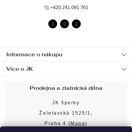
+420 241 091 761
Informace o nákupu
Více o JK
Ochrana osobních údajů
Způsob platby a dopravy
Náš příběh
Prodejna a zlatnická dílna
Sjednání osobní schůzky
Náš tým
Obchodní podmínky
JK šperky
Design a výroba
Puncovní značky
Želetavská 1525/1,
Služby
Cookies
Praha 4 (
Mapa
)
Blog