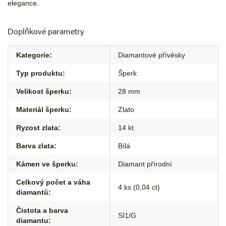
elegance.
Doplňkové parametry
Kategorie
:
Diamantové přívěsky
Typ produktu
:
Šperk
Velikost šperku
:
28 mm
Materiál šperku
:
Zlato
Ryzost zlata
:
14 kt
Barva zlata
:
Bílá
Kámen ve šperku
:
Diamant přírodní
Celkový počet a váha
4 ks (0,04 ct)
diamantů
:
Čistota a barva
SI1/G
diamantu
: