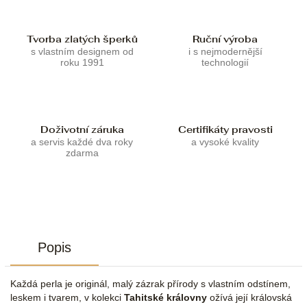
Tvorba zlatých šperků
Ruční výroba
s vlastním designem od
i s nejmodernější
roku 1991
technologií
Doživotní záruka
Certifikáty pravosti
a servis každé dva roky
a vysoké kvality
zdarma
Popis
Každá perla je originál, malý zázrak přírody s vlastním odstínem,
leskem i tvarem, v kolekci
Tahitské královny
ožívá její královská