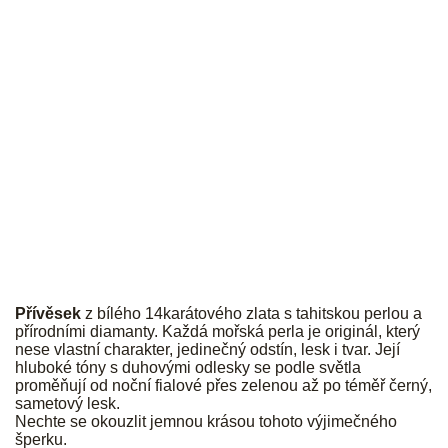
JK
Přívěsek
z bílého 14karátového zlata s tahitskou perlou a
přírodními diamanty. Každá mořská perla je originál, který
nese vlastní charakter, jedinečný odstín, lesk i tvar. Její
hluboké tóny s duhovými odlesky se podle světla
proměňují od noční fialové přes zelenou až po téměř černý,
sametový lesk.
Nechte se okouzlit jemnou krásou tohoto výjimečného
šperku.