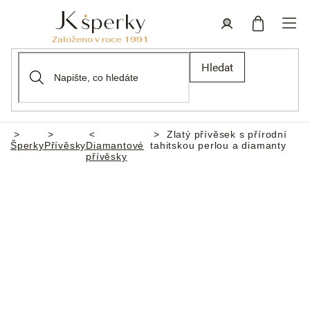
Přejít
na
obsah
Nákupní
Přihlášení
Hledat
košík
Zlatý přívěsek s přírodní
Domů
Šperky
Přívěsky
Diamantové
tahitskou perlou a diamanty
přívěsky