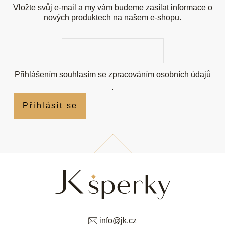
a
Vložte svůj e-mail a my vám budeme zasílat informace o
t
nových produktech na našem e-shopu.
í
E-
mail
Přihlášením souhlasím se
zpracováním osobních údajů
.
Přihlásit se
info
@
jk.cz