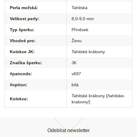
Perla mořská
:
Tahitská
Velikost perly
:
8,0-9,0 mm
Typ šperku
:
Přívěsek
Vhodné pro
:
Ženu
Kolekce JK
:
Tahitské královny
Značka šperku
:
JK
#paircode
:
v697
#option
:
bílá
Tahitské královny [/tahitske-
Kolekce
:
kralovny/]
Z
á
Odebírat newsletter
p