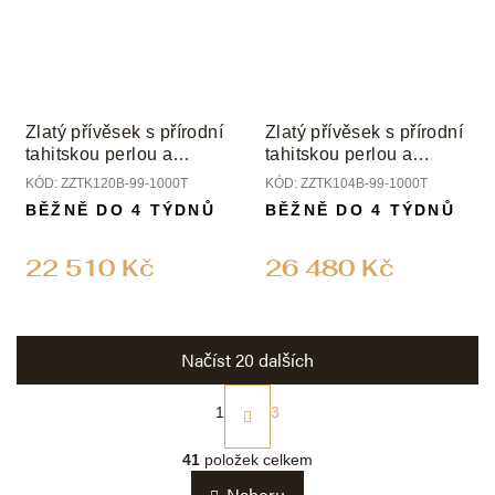
Zlatý přívěsek s přírodní
Zlatý přívěsek s přírodní
tahitskou perlou a
tahitskou perlou a
diamanty
diamanty
KÓD:
ZZTK120B-99-1000T
KÓD:
ZZTK104B-99-1000T
BĚŽNĚ DO 4 TÝDNŮ
BĚŽNĚ DO 4 TÝDNŮ
22 510 Kč
26 480 Kč
Načíst 20 dalších
S
t
1
3
r
O
á
v
41
položek celkem
n
l
k
Nahoru