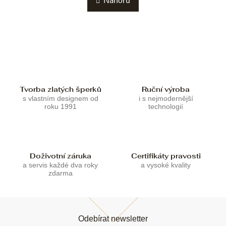
á
o
d
v
a
á
c
n
í
í
p
r
v
k
Tvorba zlatých šperků
Ruční výroba
y
s vlastním designem od
i s nejmodernější
v
roku 1991
technologií
ý
p
i
s
u
Doživotní záruka
Certifikáty pravosti
a servis každé dva roky
a vysoké kvality
zdarma
Z
á
Odebírat newsletter