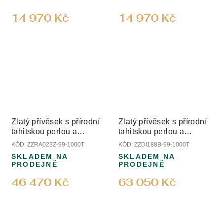
14 970 Kč
14 970 Kč
Zlatý přívěsek s přírodní
Zlatý přívěsek s přírodní
tahitskou perlou a
tahitskou perlou a
diamanty
diamanty
KÓD:
ZZRA023Z-99-1000T
KÓD:
ZZDI188B-99-1000T
SKLADEM NA
SKLADEM NA
PRODEJNĚ
PRODEJNĚ
46 470 Kč
63 050 Kč