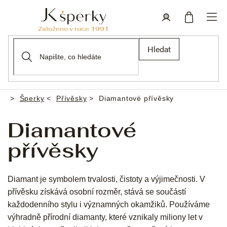
Přejít
na
obsah
Nákupní
Přihlášení
Hledat
košík
Šperky
Přívěsky
Diamantové přívěsky
Domů
Diamantové
přívěsky
Diamant je symbolem trvalosti, čistoty a výjimečnosti. V
přívěsku získává osobní rozměr, stává se součástí
každodenního stylu i významných okamžiků. Používáme
výhradně přírodní diamanty, které vznikaly miliony let v