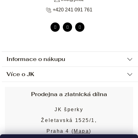
+420 241 091 761
Informace o nákupu
Více o JK
Ochrana osobních údajů
Způsob platby a dopravy
Náš příběh
Prodejna a zlatnická dílna
Sjednání osobní schůzky
Náš tým
Obchodní podmínky
JK šperky
Design a výroba
Puncovní značky
Želetavská 1525/1,
Služby
Cookies
Praha 4 (
Mapa
)
Blog