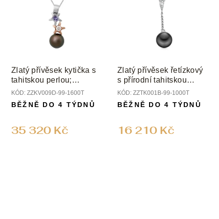
Zlatý přívěsek kytička s
Zlatý přívěsek řetízkový
tahitskou perlou;
s přírodní tahitskou
tanzanitem a diamantem
perlou a diamanty
KÓD:
ZZKV009D-99-1600T
KÓD:
ZZTK001B-99-1000T
BĚŽNĚ DO 4 TÝDNŮ
BĚŽNĚ DO 4 TÝDNŮ
35 320 Kč
16 210 Kč