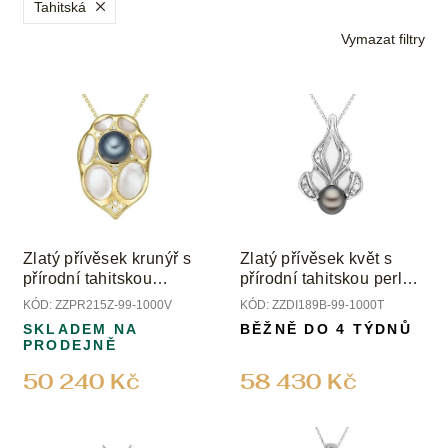
p
Tahitská
r
Vymazat filtry
o
d
V
u
ý
k
p
t
i
ů
s
p
r
o
Zlatý přívěsek krunýř s
Zlatý přívěsek květ s
d
přírodní tahitskou
přírodní tahitskou perlou
u
perlou; perletí a
a diamanty
KÓD:
ZZPR215Z-99-1000V
KÓD:
ZZDI189B-99-1000T
k
diamanty
SKLADEM NA
BĚŽNĚ DO 4 TÝDNŮ
t
PRODEJNĚ
ů
50 240 Kč
58 430 Kč