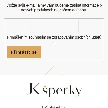
p
a
Vložte svůj e-mail a my vám budeme zasílat informace o
t
nových produktech na našem e-shopu.
í
E-
mail
Přihlášením souhlasím se
zpracováním osobních údajů
.
Přihlásit se
info
@
jk.cz