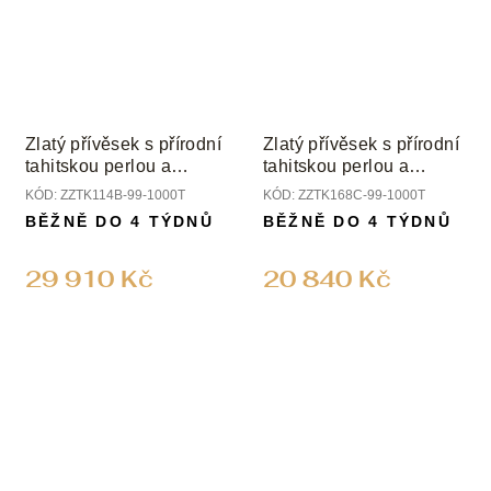
Zlatý přívěsek s přírodní
Zlatý přívěsek s přírodní
tahitskou perlou a
tahitskou perlou a
diamanty
diamanty
KÓD:
ZZTK114B-99-1000T
KÓD:
ZZTK168C-99-1000T
BĚŽNĚ DO 4 TÝDNŮ
BĚŽNĚ DO 4 TÝDNŮ
29 910 Kč
20 840 Kč