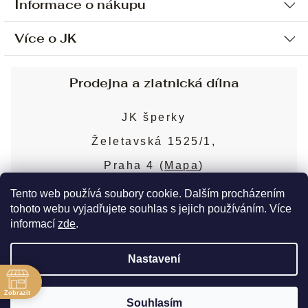
Informace o nákupu
Více o JK
Ochrana osobních údajů
Způsob platby a dopravy
Náš příběh
Prodejna a zlatnická dílna
Sjednání osobní schůzky
Náš tým
Obchodní podmínky
JK šperky
Design a výroba
Puncovní značky
Želetavská 1525/1,
Služby
Cookies
Praha 4 (
Mapa
)
Blog
Více o prodejně
Nejčastější dotazy
Tento web používá soubory cookie. Dalším procházením
tohoto webu vyjadřujete souhlas s jejich používáním. Více
informací
zde
.
Copyright 2026
JK šperky
. Všechna práva
Nastavení
vyhrazena.
Upravit nastavení cookies
ě
Zobrazit
Souhlasím