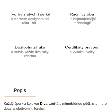
Tvorba zlatých šperků
Ruční výroba
s vlastním designem od
i s nejmodernější
roku 1991
technologií
Doživotní záruka
Certifikáty pravosti
a servis každé dva roky
a vysoké kvality
zdarma
Popis
Každý šperk z kolekce
Diva
vzniká s mimořádnou péčí, citem pro
detail a obdivem k ženám.