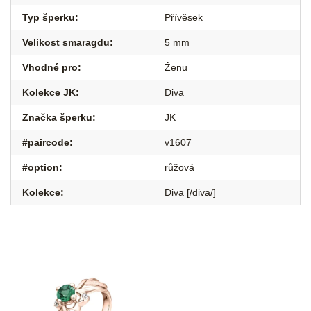
Typ šperku
:
Přívěsek
Velikost smaragdu
:
5 mm
Vhodné pro
:
Ženu
Kolekce JK
:
Diva
Značka šperku
:
JK
#paircode
:
v1607
#option
:
růžová
Kolekce
:
Diva [/diva/]