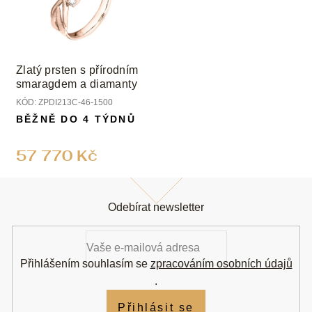
Zlatý prsten s přírodním
smaragdem a diamanty
KÓD:
ZPDI213C-46-1500
BĚŽNĚ DO 4 TÝDNŮ
57 770 Kč
Z
á
Odebírat newsletter
p
a
t
í
Přihlášením souhlasím se
zpracováním osobních údajů
.
Přihlásit se