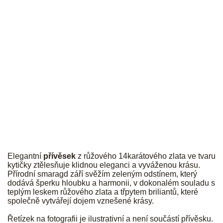
JK
Elegantní
přívěsek
z růžového 14karátového zlata ve tvaru
kytičky ztělesňuje klidnou eleganci a vyváženou krásu.
Přírodní smaragd září svěžím zeleným odstínem, který
dodává šperku hloubku a harmonii, v dokonalém souladu s
teplým leskem růžového zlata a třpytem briliantů, které
společně vytvářejí dojem vznešené krásy.
Řetízek na fotografii je ilustrativní a není součástí přívěsku.