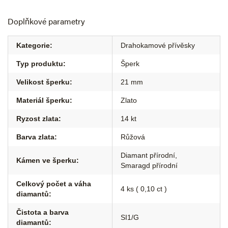
Doplňkové parametry
Kategorie
:
Drahokamové přívěsky
Typ produktu
:
Šperk
Velikost šperku
:
21 mm
Materiál šperku
:
Zlato
Ryzost zlata
:
14 kt
Barva zlata
:
Růžová
Diamant přírodní
,
Kámen ve šperku
:
Smaragd přírodní
Celkový počet a váha
4 ks ( 0,10 ct )
diamantů
:
Čistota a barva
SI1/G
diamantů
: