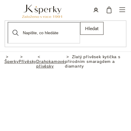
Přejít
na
obsah
Nákupní
Přihlášení
Hledat
košík
Zlatý přívěsek kytička s
Domů
Šperky
Přívěsky
Drahokamové
přírodním smaragdem a
přívěsky
diamanty