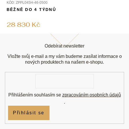
KÓD:
ZPPL045H-46-0500
BĚŽNĚ DO 4 TÝDNŮ
28 830 Kč
Z
á
Odebírat newsletter
p
a
Vložte svůj e-mail a my vám budeme zasílat informace o
t
nových produktech na našem e-shopu.
í
E-
mail
Přihlášením souhlasím se
zpracováním osobních údajů
.
Přihlásit se