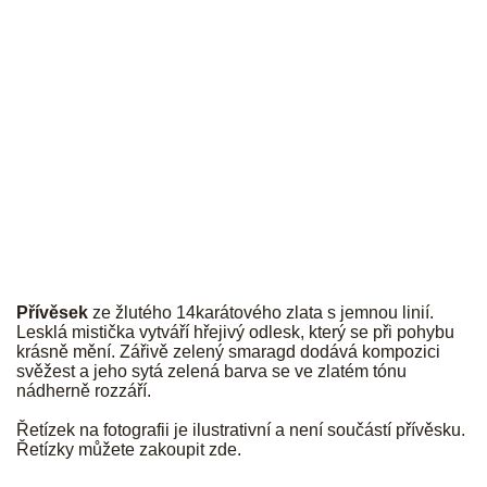
JK
Přívěsek
ze žlutého 14karátového zlata s jemnou linií.
Lesklá mistička vytváří hřejivý odlesk, který se při pohybu
krásně mění. Zářivě zelený smaragd dodává kompozici
svěžest a jeho sytá zelená barva se ve zlatém tónu
nádherně rozzáří.
Řetízek na fotografii je ilustrativní a není součástí přívěsku.
Řetízky můžete zakoupit
zde
.