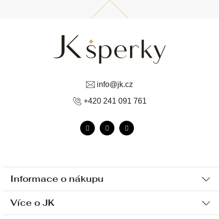
info
@
jk.cz
+420 241 091 761
Informace o nákupu
Více o JK
Ochrana osobních údajů