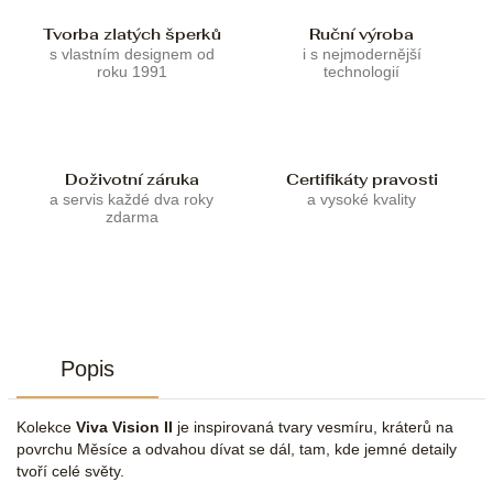
Tvorba zlatých šperků
Ruční výroba
s vlastním designem od
i s nejmodernější
roku 1991
technologií
Doživotní záruka
Certifikáty pravosti
a servis každé dva roky
a vysoké kvality
zdarma
Popis
Kolekce
Viva Vision II
je inspirovaná tvary vesmíru, kráterů na
povrchu Měsíce a odvahou dívat se dál, tam, kde jemné detaily
tvoří celé světy.