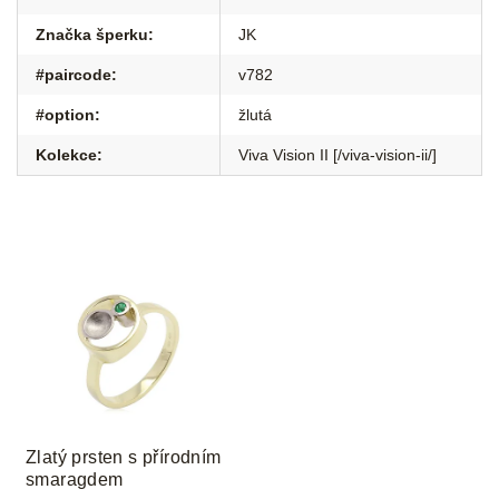
Značka šperku
:
JK
#paircode
:
v782
#option
:
žlutá
Kolekce
:
Viva Vision II [/viva-vision-ii/]
Zlatý prsten s přírodním
smaragdem