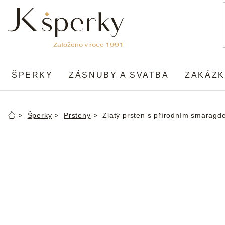
Přejít
na
obsah
ŠPERKY
ZÁSNUBY A SVATBA
ZAKÁZK
Šperky
Prsteny
Zlatý prsten s přírodním smarag
Domů