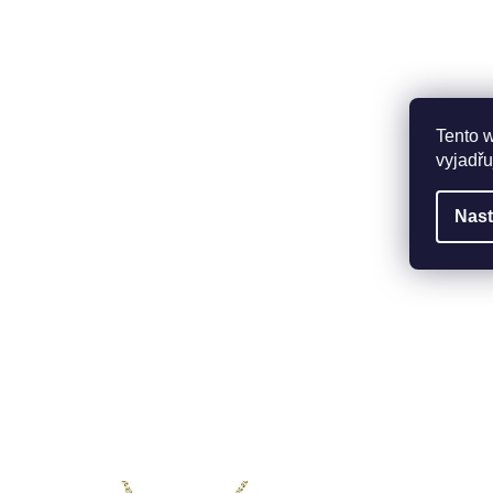
Tento 
vyjadřu
Nast