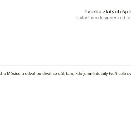
Tvorba zlatých šp
s vlastním designem od r
chu Měsíce a odvahou dívat se dál, tam, kde jemné detaily tvoří celé sv