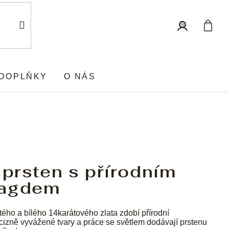
Nákup
Přihlášení
košík
DOPLŇKY
O NÁS
 prsten s přírodním
agdem
tého a bílého 14karátového zlata zdobí přírodní
izně vyvážené tvary a práce se světlem dodávají prstenu