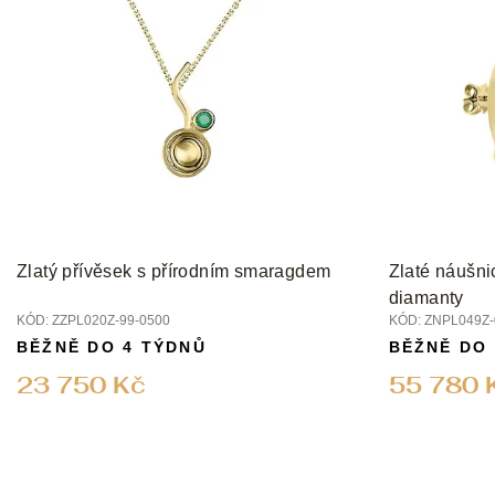
Zlatý přívěsek s přírodním smaragdem
Zlaté náušni
diamanty
KÓD:
ZZPL020Z-99-0500
KÓD:
ZNPL049Z-
BĚŽNĚ DO 4 TÝDNŮ
BĚŽNĚ DO
23 750 Kč
55 780 
Z
á
p