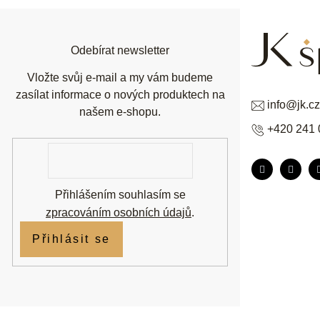
a
t
í
Odebírat newsletter
Vložte svůj e-mail a my vám budeme
zasílat informace o nových produktech na
info
@
jk.cz
našem e-shopu.
+420 241 
E-
mail
Přihlášením souhlasím se
zpracováním osobních údajů
.
Přihlásit se