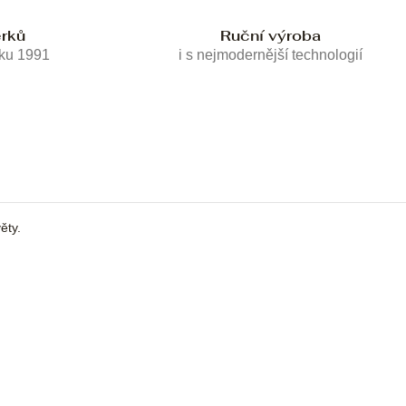
erků
Ruční výroba
oku 1991
i s nejmodernější technologií
ěty.