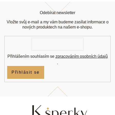
Z
á
Odebírat newsletter
p
a
Vložte svůj e-mail a my vám budeme zasílat informace o
t
nových produktech na našem e-shopu.
í
E-
mail
Přihlášením souhlasím se
zpracováním osobních údajů
.
Přihlásit se