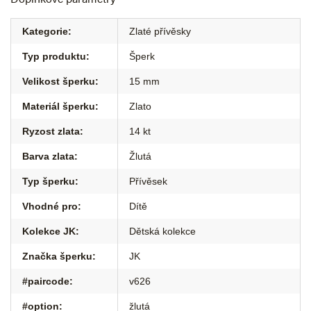
Kategorie
:
Zlaté přívěsky
Typ produktu
:
Šperk
Velikost šperku
:
15 mm
Materiál šperku
:
Zlato
Ryzost zlata
:
14 kt
Barva zlata
:
Žlutá
Typ šperku
:
Přívěsek
Vhodné pro
:
Dítě
Kolekce JK
:
Dětská kolekce
Značka šperku
:
JK
#paircode
:
v626
#option
:
žlutá