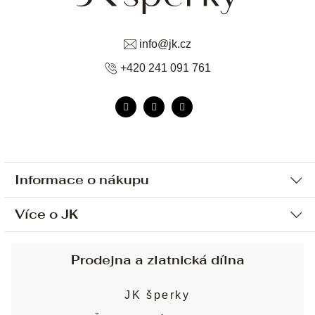
info
@
jk.cz
+420 241 091 761
Informace o nákupu
Více o JK
Ochrana osobních údajů
Způsob platby a dopravy
Náš příběh
Prodejna a zlatnická dílna
Sjednání osobní schůzky
Náš tým
Obchodní podmínky
JK šperky
Design a výroba
Puncovní značky