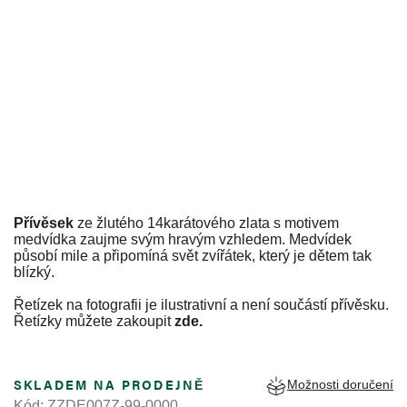
JK
Přívěsek
ze žlutého 14karátového zlata s motivem
medvídka zaujme svým hravým vzhledem. Medvídek
působí mile a připomíná svět zvířátek, který je dětem tak
blízký.
Řetízek na fotografii je ilustrativní a není součástí přívěsku.
Řetízky můžete zakoupit
zde
.
SKLADEM NA PRODEJNĚ
Možnosti doručení
Kód:
ZZDE007Z-99-0000