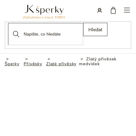
Přejít
na
obsah
Nákupní
Přihlášení
Hledat
košík
Zlatý přívěsek
Domů
Šperky
Přívěsky
Zlaté přívěsky
medvídek