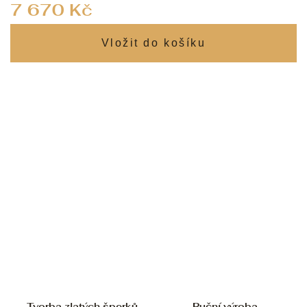
Měrná
7 670 Kč
cena:
Tvorba zlatých šperků
Ruční výroba