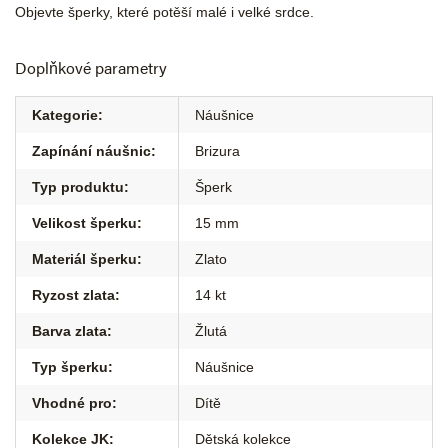
Objevte šperky, které potěší malé i velké srdce.
Doplňkové parametry
Kategorie
:
Náušnice
Zapínání náušnic
:
Brizura
Typ produktu
:
Šperk
Velikost šperku
:
15 mm
Materiál šperku
:
Zlato
Ryzost zlata
:
14 kt
Barva zlata
:
Žlutá
Typ šperku
:
Náušnice
Vhodné pro
:
Dítě
Kolekce JK
:
Dětská kolekce