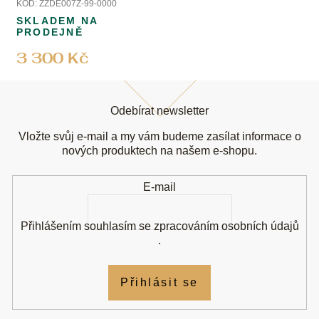
KÓD:
ZZDE007Z-99-0000
SKLADEM NA
PRODEJNĚ
3 300 Kč
Z
á
Odebírat newsletter
p
a
Vložte svůj e-mail a my vám budeme zasílat informace o
t
nových produktech na našem e-shopu.
í
E-mail
Přihlášením souhlasím se
zpracováním osobních údajů
.
Přihlásit se