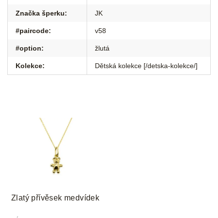
Značka šperku
:
JK
#paircode
:
v58
#option
:
žlutá
Kolekce
:
Dětská kolekce [/detska-kolekce/]
Zlatý přívěsek medvídek