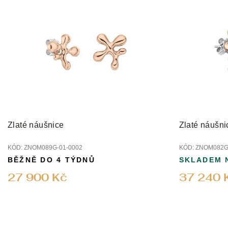
Zlaté náušnice
Zlaté náušni
KÓD:
ZNOM089G-01-0002
KÓD:
ZNOM082G
BĚŽNĚ DO 4 TÝDNŮ
SKLADEM 
27 900 Kč
37 240 
Z
á
p