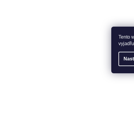
Tento 
vyjadřu
Nast