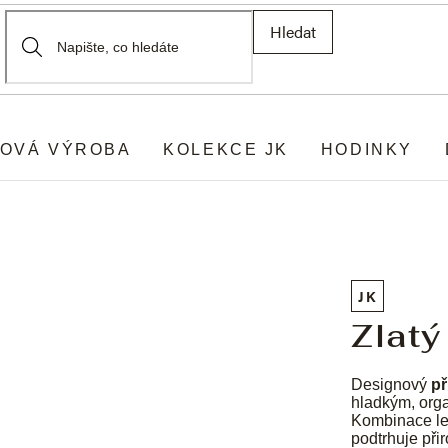
Hledat
OVÁ VÝROBA
KOLEKCE JK
HODINKY
JK
Zlatý
Designový
př
hladkým, orga
Kombinace les
podtrhuje při