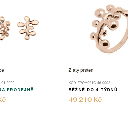
ce
Zlatý prsten
-01-0002
KÓD:
ZPOM091C-46-0002
NA PRODEJNĚ
BĚŽNĚ DO 4 TÝDNŮ
Kč
49 210 Kč