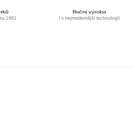
erků
Ruční výroba
oku 1991
i s nejmodernější technologií