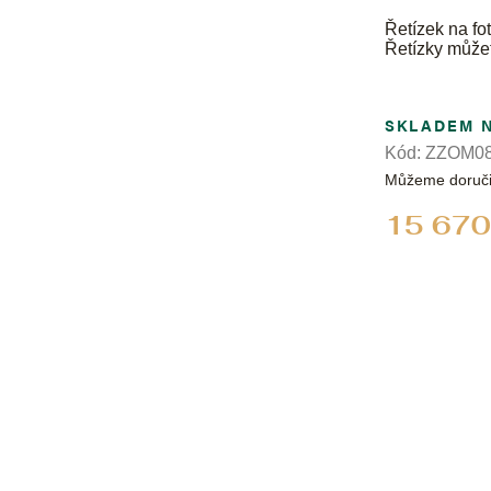
Řetízek na fot
Řetízky může
SKLADEM 
Kód:
ZZOM08
Můžeme doruči
15 670