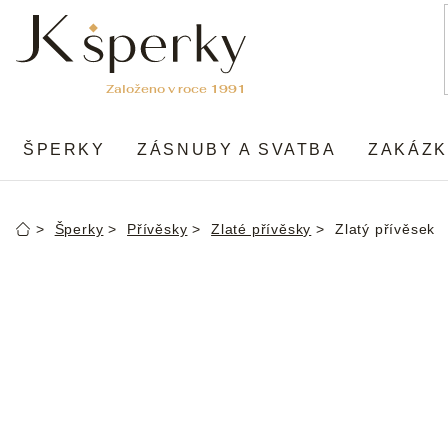
Přejít
na
obsah
ŠPERKY
ZÁSNUBY A SVATBA
ZAKÁZK
Šperky
Přívěsky
Zlaté přívěsky
Zlatý přívěsek
Domů