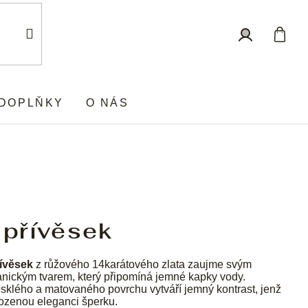
Nákup
Přihlášení
košík
DOPLŇKY
O NÁS
 přívěsek
ívěsek
z růžového 14karátového zlata zaujme svým
nickým tvarem, který připomíná jemné kapky vody.
klého a matovaného povrchu vytváří jemný kontrast, jenž
rozenou eleganci šperku.