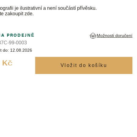
ografii je ilustrativní a není součástí přívěsku.
te zakoupit
zde
.
NA PRODEJNĚ
Možnosti doručení
7C-99-0003
t do:
12.08.2026
Měrná
 Kč
cena: