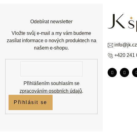
a
t
í
Odebírat newsletter
Vložte svůj e-mail a my vám budeme
zasílat informace o nových produktech na
info
@
jk.cz
našem e-shopu.
+420 241 
E-
mail
Přihlášením souhlasím se
zpracováním osobních údajů
.
Přihlásit se