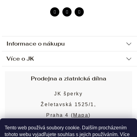
Informace o nákupu
Více o JK
Ochrana osobních údajů
Způsob platby a dopravy
Náš příběh
Prodejna a zlatnická dílna
Sjednání osobní schůzky
Náš tým
Obchodní podmínky
JK šperky
Design a výroba
Puncovní značky
Želetavská 1525/1,
Služby
Cookies
Praha 4 (
Mapa
)
Blog
Více o prodejně
Nejčastější dotazy
Tento web používá soubory cookie. Dalším procházením
tohoto webu vyjadřujete souhlas s jejich používáním. Více