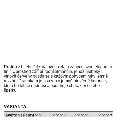
JK
Prsten
z bílého 14karátového zlata zaujme svou elegantní
linií. Uprostřed září přírodní almandin, jehož hluboký
vínově červený odstín se s každým pohybem ruky jemně
rozzáří. Drahokam je usazen v jemně otevřené korunce,
která ho lehce nadnáší a podtrhuje charakter celého
šperku.
VARIANTA: