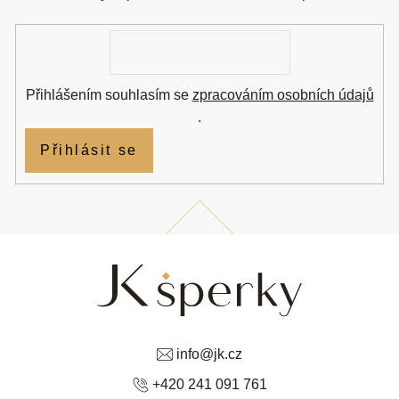
t
í
E-
mail
Přihlášením souhlasím se
zpracováním osobních údajů
.
Přihlásit se
info
@
jk.cz
+420 241 091 761