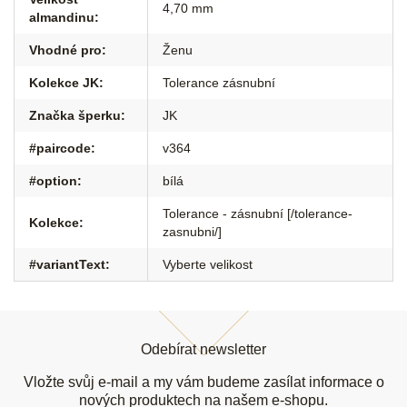
4,70 mm
almandinu
:
Vhodné pro
:
Ženu
Kolekce JK
:
Tolerance zásnubní
Značka šperku
:
JK
#paircode
:
v364
#option
:
bílá
Tolerance - zásnubní [/tolerance-
Kolekce
:
zasnubni/]
#variantText
:
Vyberte velikost
Z
á
Odebírat newsletter
p
a
Vložte svůj e-mail a my vám budeme zasílat informace o
nových produktech na našem e-shopu.