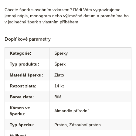
Chcete šperk s osobním vzkazem? Rádi Vám vygravírujeme
jemný nápis, monogram nebo výjimečné datum a proměníme ho
v jedinečný šperk s vlastním příběhem.
Doplňkové parametry
Kategorie
:
Šperky
Typ produktu
:
Šperk
Materiál šperku
:
Zlato
Ryzost zlata
:
14 kt
Barva zlata
:
Bílá
Kámen ve
Almandin přírodní
šperku
:
Typ šperku
:
Prsten
,
Zásnubní prsten
Velikost