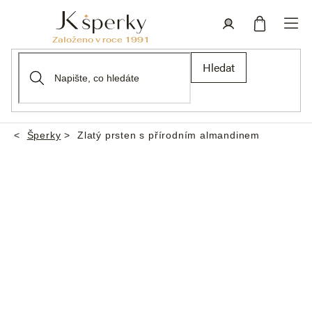
Přejít
na
obsah
Nákupní
Přihlášení
Hledat
košík
Šperky
Zlatý prsten s přírodním almandinem
Domů