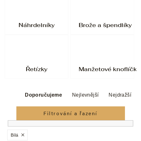
Náhrdelníky
Brože a špendlíky
Řetízky
Manžetové knoflíčky
Ř
a
Doporučujeme
Nejlevnější
Nejdražší
z
e
Filtrování a řazení
n
í
p
Bílá