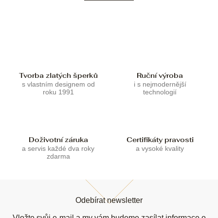
d
v
a
á
c
n
í
í
p
r
v
k
Tvorba zlatých šperků
Ruční výroba
y
s vlastním designem od
i s nejmodernější
v
roku 1991
technologií
ý
p
i
s
u
Doživotní záruka
Certifikáty pravosti
a servis každé dva roky
a vysoké kvality
zdarma
Z
á
Odebírat newsletter
p
Vložte svůj e-mail a my vám budeme zasílat informace o