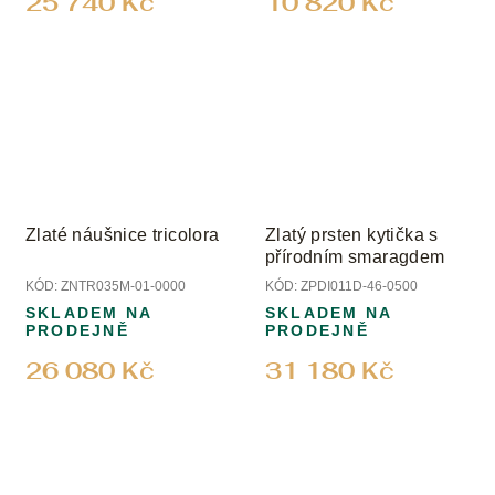
25 740 Kč
10 820 Kč
Zlaté náušnice tricolora
Zlatý prsten kytička s
přírodním smaragdem
KÓD:
ZNTR035M-01-0000
KÓD:
ZPDI011D-46-0500
SKLADEM NA
SKLADEM NA
PRODEJNĚ
PRODEJNĚ
26 080 Kč
31 180 Kč