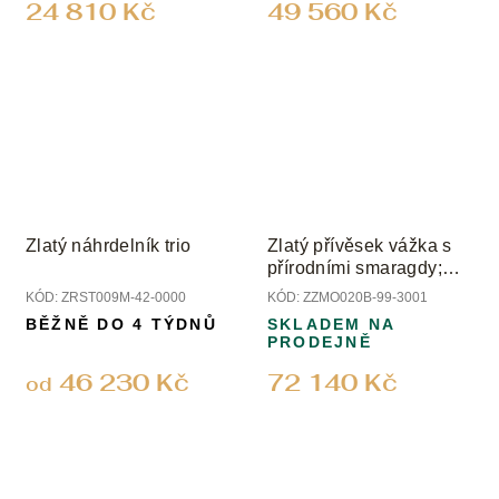
24 810 Kč
49 560 Kč
Zlatý náhrdelník trio
Zlatý přívěsek vážka s
přírodními smaragdy;
peridotem a diamanty
KÓD:
ZRST009M-42-0000
KÓD:
ZZMO020B-99-3001
BĚŽNĚ DO 4 TÝDNŮ
SKLADEM NA
PRODEJNĚ
46 230 Kč
72 140 Kč
od