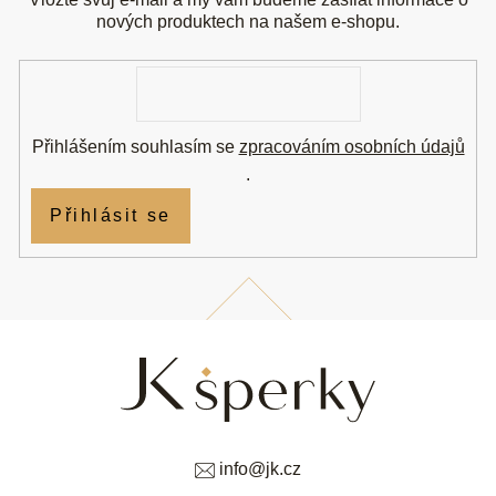
a
t
nových produktech na našem e-shopu.
í
E-
mail
Přihlášením souhlasím se
zpracováním osobních údajů
.
Přihlásit se
info
@
jk.cz