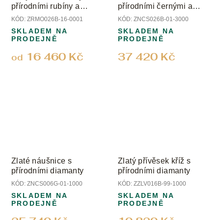
přírodními rubíny a
přírodními černými a
smaragdy
čirými diamanty
KÓD:
ZRMO026B-16-0001
KÓD:
ZNCS026B-01-3000
SKLADEM NA
SKLADEM NA
PRODEJNĚ
PRODEJNĚ
16 460 Kč
37 420 Kč
od
Zlaté náušnice s
Zlatý přívěsek kříž s
přírodními diamanty
přírodními diamanty
KÓD:
ZNCS006G-01-1000
KÓD:
ZZLV016B-99-1000
SKLADEM NA
SKLADEM NA
PRODEJNĚ
PRODEJNĚ