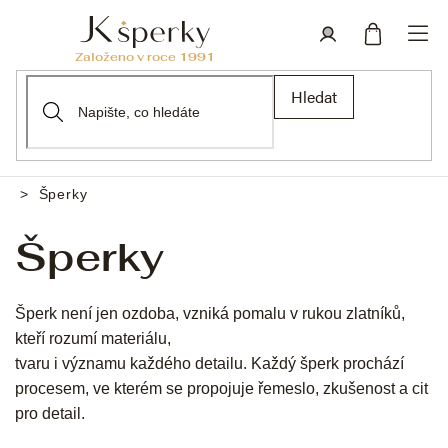
Přejít
na
obsah
Nákupní
Přihlášení
Hledat
košík
Šperky
Domů
Šperky
Šperk není jen ozdoba, vzniká pomalu v rukou zlatníků,
kteří rozumí materiálu,
tvaru i významu každého detailu. Každý šperk prochází
procesem, ve kterém se propojuje řemeslo, zkušenost a cit
pro detail.