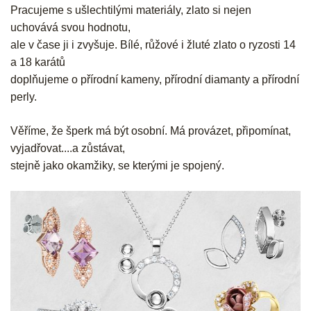
Pracujeme s ušlechtilými materiály, zlato si nejen
uchovává svou hodnotu,
ale v čase ji i zvyšuje. Bílé, růžové i žluté zlato o ryzosti 14
a 18 karátů
doplňujeme o přírodní kameny, přírodní diamanty a přírodní
perly.
Věříme, že šperk má být osobní. Má provázet, připomínat,
vyjadřovat....a zůstávat,
stejně jako okamžiky, se kterými je spojený.