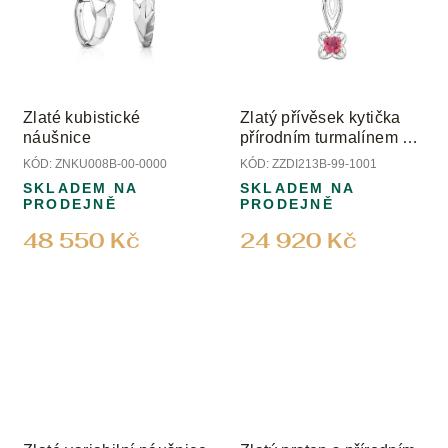
Zlaté kubistické
Zlatý přívěsek kytička
náušnice
přírodním turmalínem a
diamanty
KÓD:
ZNKU008B-00-0000
KÓD:
ZZDI213B-99-1001
SKLADEM NA
SKLADEM NA
PRODEJNĚ
PRODEJNĚ
48 550 Kč
24 920 Kč