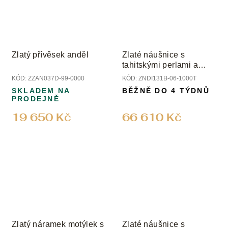
Zlatý přívěsek anděl
Zlaté náušnice s
tahitskými perlami a
diamanty
KÓD:
ZZAN037D-99-0000
KÓD:
ZNDI131B-06-1000T
SKLADEM NA
BĚŽNĚ DO 4 TÝDNŮ
PRODEJNĚ
19 650 Kč
66 610 Kč
Zlatý náramek motýlek s
Zlaté náušnice s