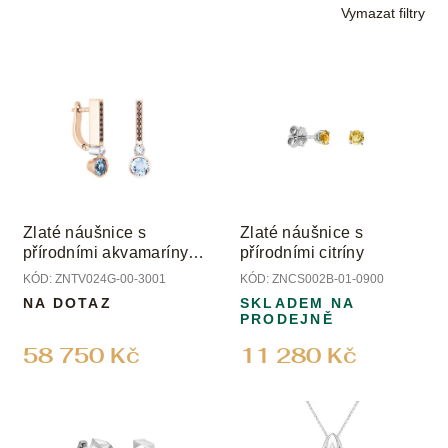
r
Vymazat filtry
o
d
V
u
ý
k
p
t
i
ů
s
p
r
o
Zlaté náušnice s
Zlaté náušnice s
d
přírodními akvamaríny a
přírodními citríny
u
diamanty
KÓD:
ZNTV024G-00-3001
KÓD:
ZNCS002B-01-0900
k
NA DOTAZ
SKLADEM NA
t
PRODEJNĚ
ů
58 750 Kč
11 280 Kč