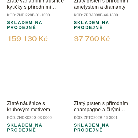
Zlaté variabilní náušnice
Zlatý prsten s přírodním
kytičky s přírodními
ametystem a diamanty
diamanty
KÓD:
ZNDI228B-01-1000
KÓD:
ZPRA098B-46-1800
SKLADEM NA
SKLADEM NA
PRODEJNĚ
PRODEJNĚ
159 130 Kč
37 760 Kč
Zlaté náušnice s
Zlatý prsten s přírodním
kruhovým motivem
champagne a čirými
diamanty
KÓD:
ZNDK029G-03-0000
KÓD:
ZPTO202B-46-3001
SKLADEM NA
SKLADEM NA
PRODEJNĚ
PRODEJNĚ