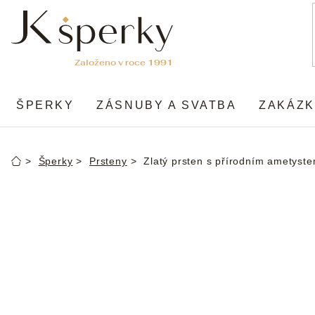
Přejít
na
obsah
ŠPERKY
ZÁSNUBY A SVATBA
ZAKÁZK
Šperky
Prsteny
Zlatý prsten s přírodním ametyst
Domů