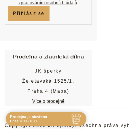
zpracováním osobních údajů
.
Přihlásit se
Prodejna a zlatnická dílna
JK šperky
Želetavská 1525/1,
Praha 4 (
Mapa
)
Více o prodejně
Prodejna je otevřena
Navštivte nás osobně
Dnes 10:00-18:00
Skrýt
Copyright 2026
JK šperky
. Všechna práva vy
Čas
Pauza