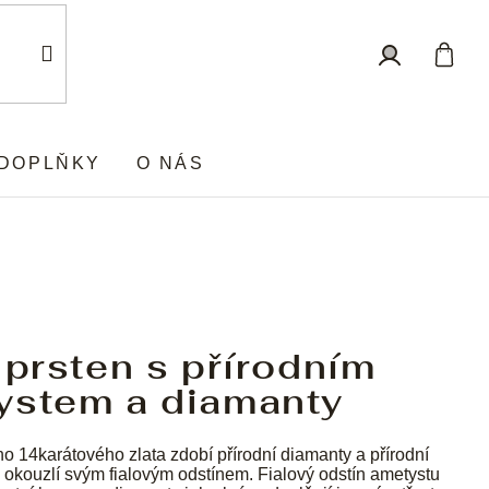
Nákup
Přihlášení
košík
DOPLŇKY
O NÁS
 prsten s přírodním
ystem a diamanty
ho 14karátového zlata zdobí přírodní diamanty a přírodní
ý okouzlí svým fialovým odstínem. Fialový odstín ametystu