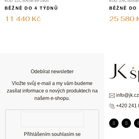
KÓD:
ZZCS065B-99-1800
KÓD:
ZNCS050B-
BĚŽNĚ DO 4 TÝDNŮ
BĚŽNĚ DO
11 440 Kč
25 580 
Z
á
p
a
t
í
Odebírat newsletter
Vložte svůj e-mail a my vám budeme
zasílat informace o nových produktech na
info
@
jk.cz
našem e-shopu.
+420 241 
E-
mail
Přihlášením souhlasím se