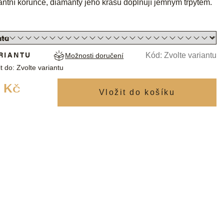
antní korunce, diamanty jeho krásu doplňují jemným třpytem.
RIANTU
Kód:
Zvolte variantu
Možnosti doručení
t do:
Zvolte variantu
Měrná
 Kč
cena: