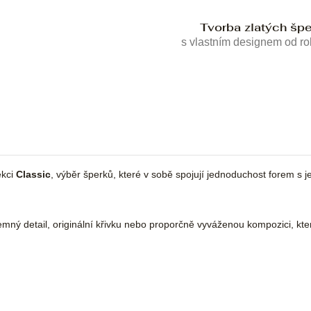
Tvorba zlatých šp
s vlastním designem od r
kci
Classic
, výběr šperků, které v sobě spojují jednoduchost forem s
emný detail, originální křivku nebo proporčně vyváženou kompozici, kt