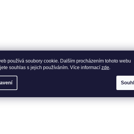
web používá soubory cookie. Dalším procházením tohoto webu
jete souhlas s jejich používáním. Více informací
zde
.
avení
Souh