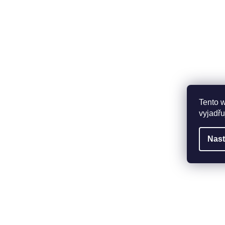
Tento 
vyjadřu
Nast