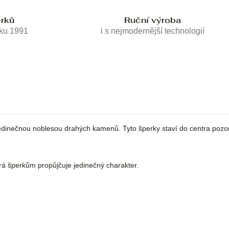
erků
Ruční výroba
oku 1991
i s nejmodernější technologií
 jedinečnou noblesou drahých kamenů. Tyto šperky staví do centra poz
erá šperkům propůjčuje jedinečný charakter.