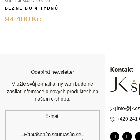
KÓD:
ZMPK009D-99-0400
BĚŽNĚ DO 4 TÝDNŮ
94 400 Kč
Z
á
p
a
t
í
Kontakt
Odebírat newsletter
Vložte svůj e-mail a my vám budeme
zasílat informace o nových produktech na
našem e-shopu.
info
@
jk.cz
E-mail
+420 241 
Přihlášením souhlasím se