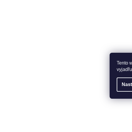
Tento 
vyjadřu
Nast