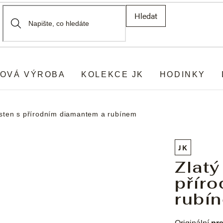
Hledat
OVÁ VÝROBA
KOLEKCE JK
HODINKY
rsten s přírodním diamantem a rubínem
JK
Zlatý
přír
rubí