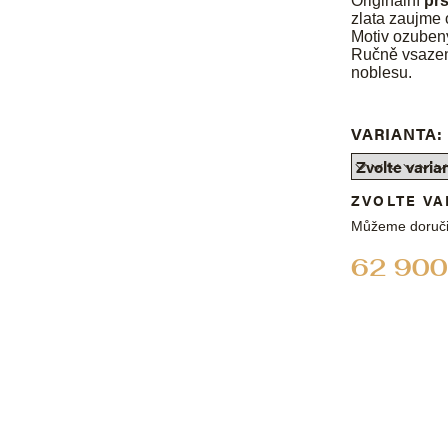
Originální
pr
zlata zaujme
Motiv ozubený
Ručně vsazený
noblesu.
VARIANTA:
ZVOLTE VA
Můžeme doruči
62 900