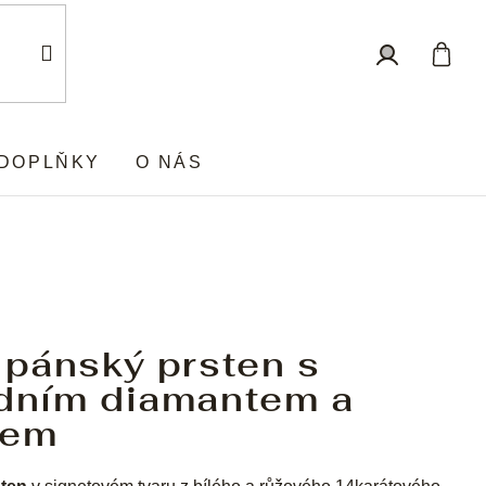
Nákup
Přihlášení
košík
DOPLŇKY
O NÁS
 pánský prsten s
odním diamantem a
nem