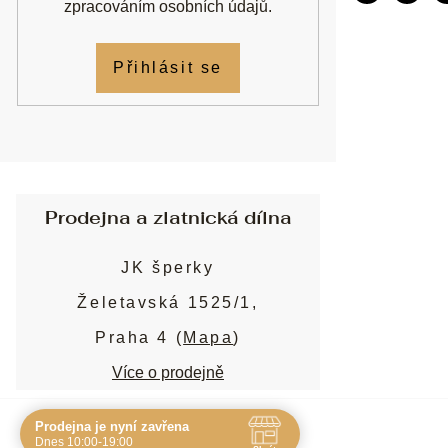
zpracováním osobních údajů
.
Přihlásit se
Prodejna a zlatnická dílna
JK šperky
Želetavská 1525/1,
Praha 4 (
Mapa
)
Více o prodejně
Prodejna je nyní zavřena
Navštivte nás osobně
Dnes 10:00-19:00