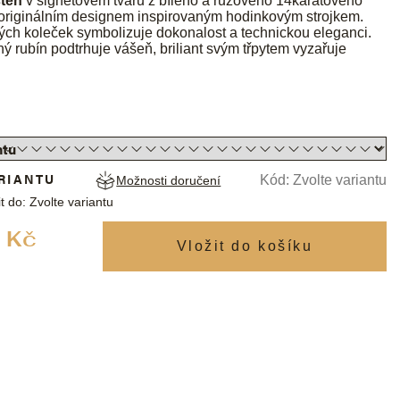
sten
v signetovém tvaru z bílého a růžového 14karátového
 originálním designem inspirovaným hodinkovým strojkem.
ch koleček symbolizuje dokonalost a technickou eleganci.
 rubín podtrhuje vášeň, briliant svým třpytem vyzařuje
RIANTU
Kód:
Zvolte variantu
Možnosti doručení
t do:
Zvolte variantu
Měrná
 Kč
cena: