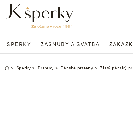
Přejít
na
obsah
ŠPERKY
ZÁSNUBY A SVATBA
ZAKÁZK
Šperky
Prsteny
Pánské prsteny
Zlatý pánský p
Domů