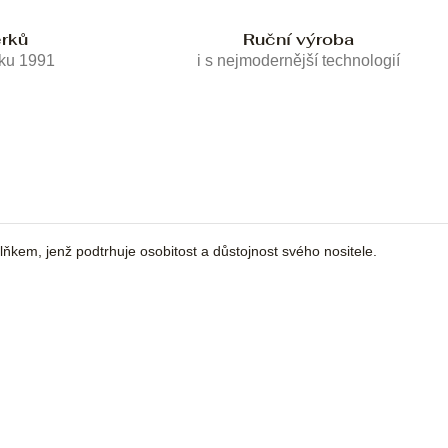
erků
Ruční výroba
oku 1991
i s nejmodernější technologií
ňkem, jenž podtrhuje osobitost a důstojnost svého nositele.