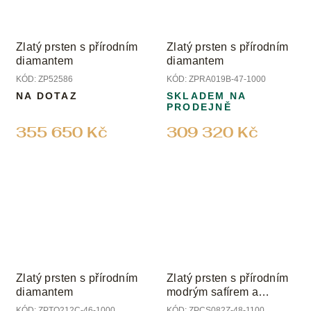
Zlatý prsten s přírodním
Zlatý prsten s přírodním
diamantem
diamantem
KÓD:
ZP52586
KÓD:
ZPRA019B-47-1000
NA DOTAZ
SKLADEM NA
PRODEJNĚ
355 650 Kč
309 320 Kč
Zlatý prsten s přírodním
Zlatý prsten s přírodním
diamantem
modrým safírem a
diamanty
KÓD:
ZPTO212C-46-1000
KÓD:
ZPCS082Z-48-1100