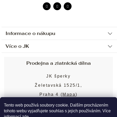
Informace o nákupu
Více o JK
Ochrana osobních údajů
Způsob platby a dopravy
Náš příběh
Prodejna a zlatnická dílna
Sjednání osobní schůzky
Náš tým
Obchodní podmínky
JK šperky
Design a výroba
Puncovní značky
Želetavská 1525/1,
Služby
Cookies
Praha 4 (
Mapa
)
Blog
Více o prodejně
Nejčastější dotazy
Tento web používá soubory cookie. Dalším procházením
tohoto webu vyjadřujete souhlas s jejich používáním. Více
informací
zde
.