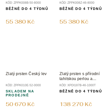
diamanty
diamanty
KÓD:
ZPPK008B-50-8000
KÓD:
ZPPK008Z-46-8000
BĚŽNĚ DO 4 TÝDNŮ
BĚŽNĚ DO 4 TÝDNŮ
55 380 Kč
55 380 Kč
Zlatý prsten Český lev
Zlatý prsten s přírodní
tahitskou perlou a
diamanty
KÓD:
ZPPK010E-52-0000
KÓD:
XPDI187B-46-1000T
SKLADEM NA
BĚŽNĚ DO 4 TÝDNŮ
PRODEJNĚ
50 670 Kč
138 270 Kč