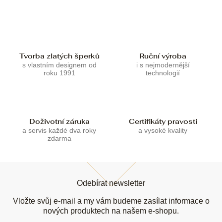
c
n
í
í
p
r
v
k
Tvorba zlatých šperků
Ruční výroba
y
s vlastním designem od
i s nejmodernější
v
roku 1991
technologií
ý
p
i
s
u
Doživotní záruka
Certifikáty pravosti
a servis každé dva roky
a vysoké kvality
zdarma
Z
á
Odebírat newsletter
p
a
Vložte svůj e-mail a my vám budeme zasílat informace o
t
nových produktech na našem e-shopu.