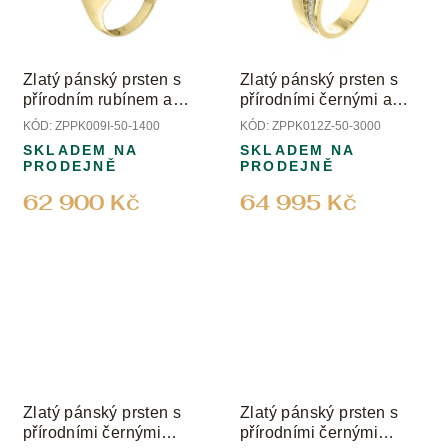
Zlatý pánský prsten s
Zlatý pánský prsten s
přírodním rubínem a
přírodními černými a
diamantem
čirými diamanty
KÓD:
ZPPK009I-50-1400
KÓD:
ZPPK012Z-50-3000
SKLADEM NA
SKLADEM NA
PRODEJNĚ
PRODEJNĚ
62 900 Kč
64 995 Kč
Zlatý pánský prsten s
Zlatý pánský prsten s
přírodními černými
přírodními černými