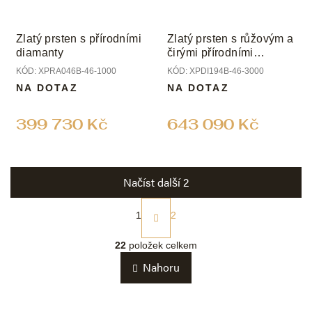
Zlatý prsten s přírodními
Zlatý prsten s růžovým a
diamanty
čirými přírodními
diamanty
KÓD:
XPRA046B-46-1000
KÓD:
XPDI194B-46-3000
NA DOTAZ
NA DOTAZ
399 730 Kč
643 090 Kč
Načíst další 2
S
t
1
2
r
O
á
v
22
položek celkem
n
l
k
Nahoru
á
o
d
v
a
á