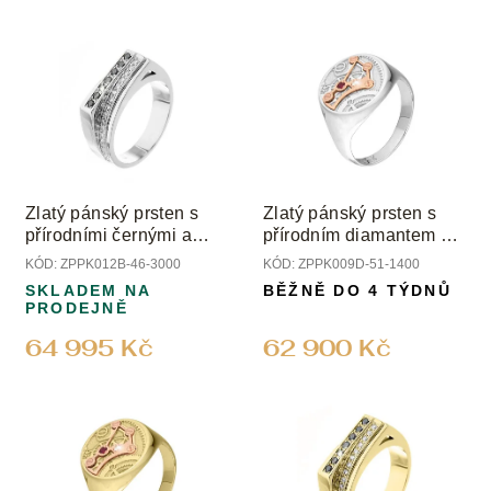
d
V
u
ý
k
p
t
i
ů
s
p
r
o
Zlatý pánský prsten s
Zlatý pánský prsten s
d
přírodními černými a
přírodním diamantem a
u
čirými diamanty
rubínem
KÓD:
ZPPK012B-46-3000
KÓD:
ZPPK009D-51-1400
k
SKLADEM NA
BĚŽNĚ DO 4 TÝDNŮ
t
PRODEJNĚ
ů
64 995 Kč
62 900 Kč