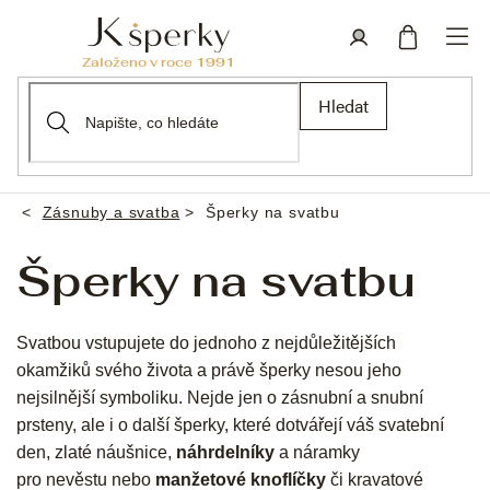
Přejít
na
obsah
Nákupní
Přihlášení
Hledat
košík
Zásnuby a svatba
Šperky na svatbu
Domů
Šperky na svatbu
Svatbou vstupujete do jednoho z nejdůležitějších
okamžiků svého života a právě šperky nesou jeho
nejsilnější symboliku. Nejde jen o zásnubní a snubní
prsteny, ale i o další šperky, které dotvářejí váš svatební
den, zlaté náušnice,
náhrdelníky
a náramky
pro nevěstu nebo
manžetové knoflíčky
či kravatové