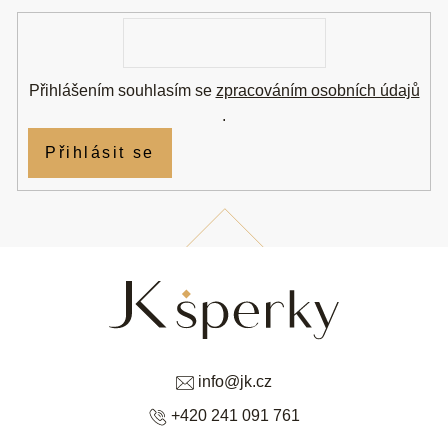
í
E-
mail
Přihlášením souhlasím se
zpracováním osobních údajů
.
Přihlásit se
info
@
jk.cz
+420 241 091 761