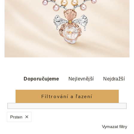
Ř
a
Doporučujeme
Nejlevnější
Nejdražší
z
e
Filtrování a řazení
n
í
p
Prsten
r
Vymazat filtry
o