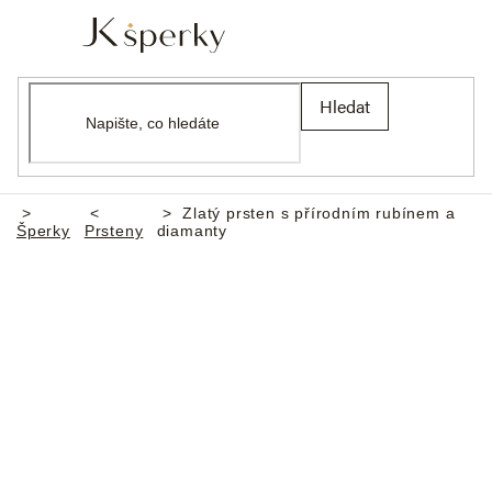
Přejít
na
obsah
Nákupní
Přihlášení
Hledat
košík
Zlatý prsten s přírodním rubínem a
Domů
Šperky
Prsteny
diamanty