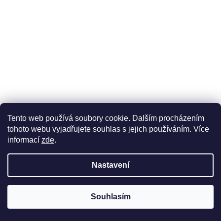
JK
Tento web používá soubory cookie. Dalším procházením
tohoto webu vyjadřujete souhlas s jejich používáním. Více
Prsten
z bílého 14karátového zlata s přírodními diamanty a
informací
zde
.
přírodním rubínem. Jemné diamanty vytvářejí třpyt, který
zvýrazňuje sytou barvu rubínu a dodává prstenu vyvážený
vzhled.
Nastavení
Souhlasím
ZVOLTE VARIANTU
Možnosti doručení