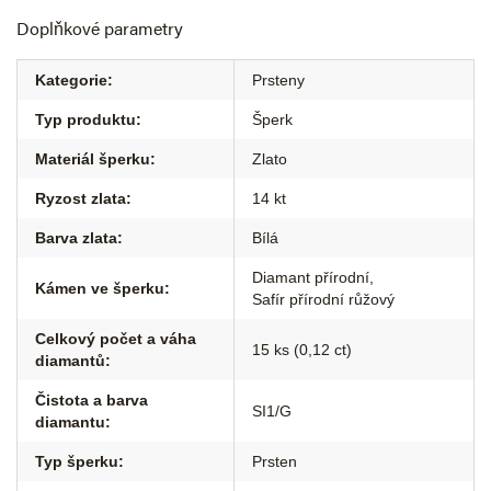
Doplňkové parametry
Kategorie
:
Prsteny
Typ produktu
:
Šperk
Materiál šperku
:
Zlato
Ryzost zlata
:
14 kt
Barva zlata
:
Bílá
Diamant přírodní
,
Kámen ve šperku
:
Safír přírodní růžový
Celkový počet a váha
15 ks (0,12 ct)
diamantů
:
Čistota a barva
SI1/G
diamantu
:
Typ šperku
:
Prsten