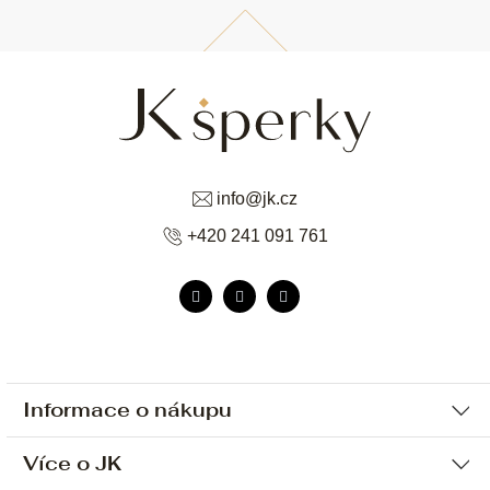
info
@
jk.cz
+420 241 091 761
Informace o nákupu
Více o JK
Ochrana osobních údajů