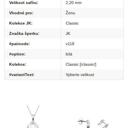
Velikost safíru
:
2,20 mm
Vhodné pro
:
Ženu
Kolekce JK
:
Classic
Značka šperku
:
JK
#paircode
:
v118
#option
:
bílá
Kolekce
:
Classic [/classic/]
#variantText
:
Vyberte velikost