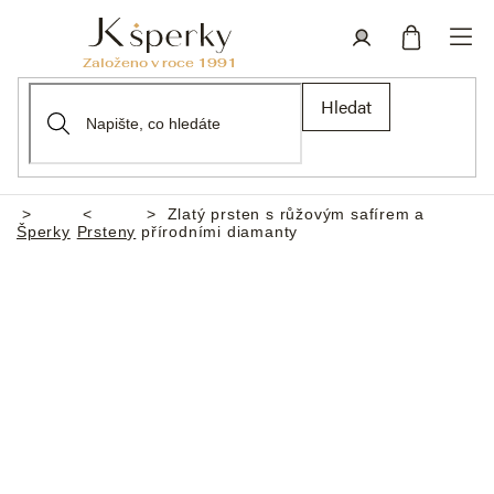
Přejít
na
obsah
Nákupní
Přihlášení
Hledat
košík
Zlatý prsten s růžovým safírem a
Domů
Šperky
Prsteny
přírodními diamanty