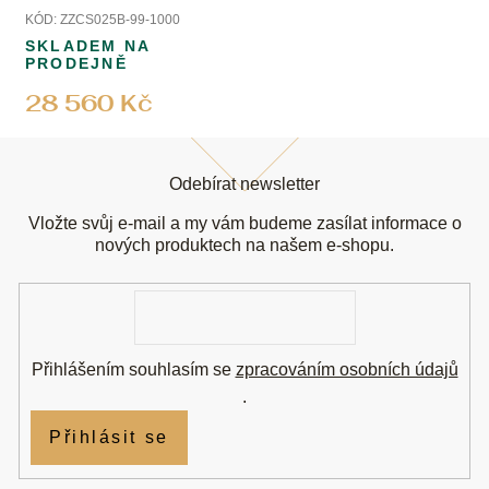
KÓD:
ZZCS025B-99-1000
SKLADEM NA
PRODEJNĚ
28 560 Kč
Z
á
Odebírat newsletter
p
a
Vložte svůj e-mail a my vám budeme zasílat informace o
t
nových produktech na našem e-shopu.
í
E-
mail
Přihlášením souhlasím se
zpracováním osobních údajů
.
Přihlásit se