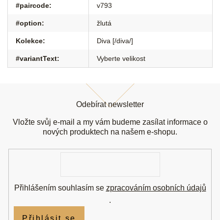
#paircode
:
v793
#option
:
žlutá
Kolekce
:
Diva [/diva/]
#variantText
:
Vyberte velikost
Z
á
Odebírat newsletter
p
a
Vložte svůj e-mail a my vám budeme zasílat informace o
t
nových produktech na našem e-shopu.
í
E-
mail
Přihlášením souhlasím se
zpracováním osobních údajů
.
Přihlásit se