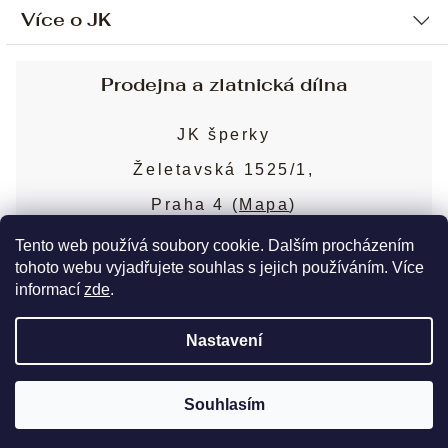
Více o JK
Ochrana osobních údajů
Způsob platby a dopravy
Náš příběh
Prodejna a zlatnická dílna
Sjednání osobní schůzky
Náš tým
Obchodní podmínky
JK šperky
Design a výroba
Puncovní značky
Želetavská 1525/1,
Služby
Cookies
Praha 4 (
Mapa
)
Blog
Více o prodejně
Nejčastější dotazy
Tento web používá soubory cookie. Dalším procházením
tohoto webu vyjadřujete souhlas s jejich používáním. Více
informací
zde
.
Copyright 2026
JK šperky
. Všechna práva
Nastavení
vyhrazena.
Upravit nastavení cookies
Souhlasím
Vytvořil Shoptet Premium