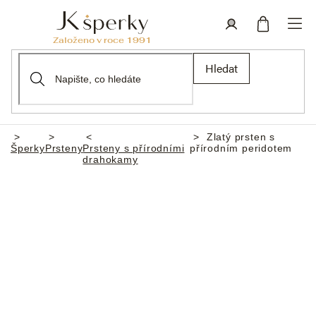
Přejít
na
obsah
Nákupní
Přihlášení
Hledat
košík
Zlatý prsten s
Domů
Šperky
Prsteny
Prsteny s přírodními
přírodním peridotem
drahokamy