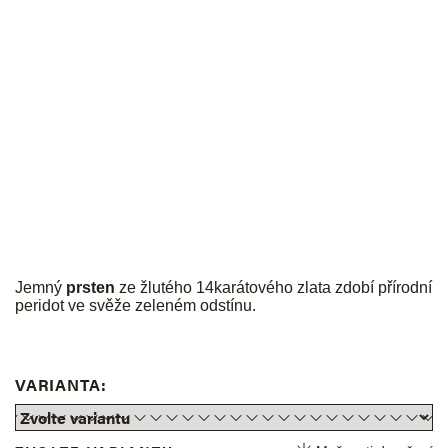
JK
Jemný
prsten
ze žlutého 14karátového zlata zdobí přírodní
peridot ve svěže zeleném odstínu.
VARIANTA: