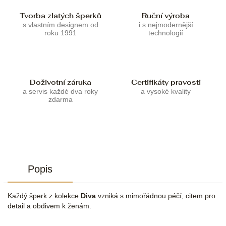
Tvorba zlatých šperků
Ruční výroba
s vlastním designem od
i s nejmodernější
roku 1991
technologií
Doživotní záruka
Certifikáty pravosti
a servis každé dva roky
a vysoké kvality
zdarma
Popis
Každý šperk z kolekce
Diva
vzniká s mimořádnou péčí, citem pro
detail a obdivem k ženám.