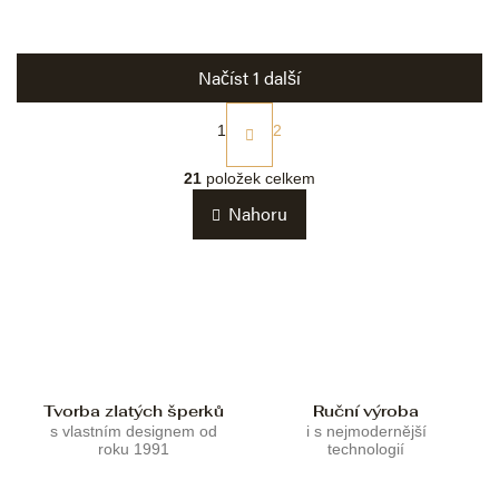
Načíst 1 další
S
t
1
2
r
O
á
v
21
položek celkem
n
l
k
Nahoru
á
o
d
v
a
á
c
n
í
í
p
r
v
k
Tvorba zlatých šperků
Ruční výroba
y
s vlastním designem od
i s nejmodernější
v
roku 1991
technologií
ý
p