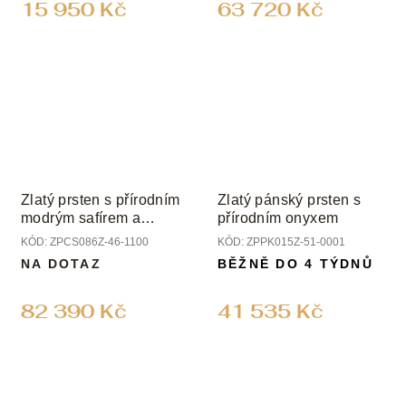
15 950 Kč
63 720 Kč
Zlatý prsten s přírodním
Zlatý pánský prsten s
modrým safírem a
přírodním onyxem
diamanty
KÓD:
ZPCS086Z-46-1100
KÓD:
ZPPK015Z-51-0001
NA DOTAZ
BĚŽNĚ DO 4 TÝDNŮ
82 390 Kč
41 535 Kč