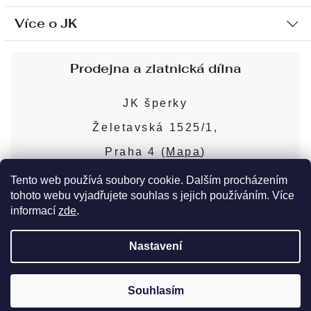
Více o JK
Ochrana osobních údajů
Způsob platby a dopravy
Náš příběh
Prodejna a zlatnická dílna
Sjednání osobní schůzky
Náš tým
Obchodní podmínky
JK šperky
Design a výroba
Puncovní značky
Želetavská 1525/1,
Služby
Cookies
Praha 4 (
Mapa
)
Blog
Více o prodejně
Nejčastější dotazy
Tento web používá soubory cookie. Dalším procházením
tohoto webu vyjadřujete souhlas s jejich používáním. Více
informací
zde
.
Copyright 2026
JK šperky
. Všechna práva
Nastavení
vyhrazena.
Upravit nastavení cookies
Souhlasím
Vytvořil Shoptet Premium