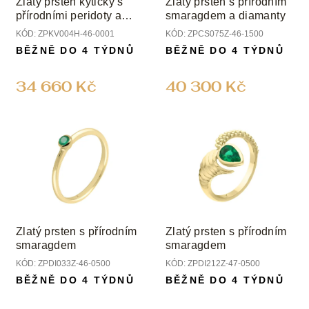
Zlatý prsten kytičky s
Zlatý prsten s přírodním
d
přírodními peridoty a
smaragdem a diamanty
u
topazem
KÓD:
ZPKV004H-46-0001
KÓD:
ZPCS075Z-46-1500
k
BĚŽNĚ DO 4 TÝDNŮ
BĚŽNĚ DO 4 TÝDNŮ
t
ů
34 660 Kč
40 300 Kč
Zlatý prsten s přírodním
Zlatý prsten s přírodním
smaragdem
smaragdem
KÓD:
ZPDI033Z-46-0500
KÓD:
ZPDI212Z-47-0500
BĚŽNĚ DO 4 TÝDNŮ
BĚŽNĚ DO 4 TÝDNŮ