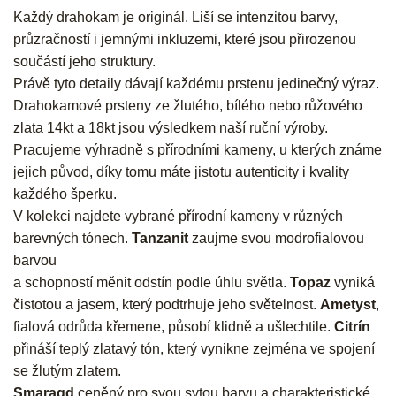
Každý drahokam je originál. Liší se intenzitou barvy,
průzračností i jemnými inkluzemi, které jsou přirozenou
součástí jeho struktury.
Právě tyto detaily dávají každému prstenu jedinečný výraz.
Drahokamové prsteny ze žlutého, bílého nebo růžového
zlata 14kt a 18kt jsou výsledkem naší ruční výroby.
Pracujeme výhradně s přírodními kameny, u kterých známe
jejich původ, díky tomu máte jistotu autenticity i kvality
každého šperku.
V kolekci najdete vybrané přírodní kameny v různých
barevných tónech.
Tanzanit
zaujme svou modrofialovou
barvou
a schopností měnit odstín podle úhlu světla.
Topaz
vyniká
čistotou a jasem, který podtrhuje jeho světelnost.
Ametyst
,
fialová odrůda křemene, působí klidně a ušlechtile.
Citrín
přináší teplý zlatavý tón, který vynikne zejména ve spojení
se žlutým zlatem.
Smaragd
ceněný pro svou sytou barvu a charakteristické