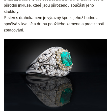
přírodní inkluze, které jsou přirozenou součástí jeho
struktury.
Prsten s drahokamem je výrazný šperk, jehož hodnota
spočívá v kvalitě a druhu použitého kamene a preciznosti
zpracování.