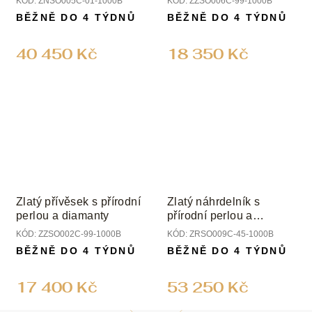
KÓD:
ZNSO005C-01-1000B
KÓD:
ZZSO006C-99-1000B
BĚŽNĚ DO 4 TÝDNŮ
BĚŽNĚ DO 4 TÝDNŮ
40 450 Kč
18 350 Kč
Zlatý přívěsek s přírodní
Zlatý náhrdelník s
perlou a diamanty
přírodní perlou a
diamanty
KÓD:
ZZSO002C-99-1000B
KÓD:
ZRSO009C-45-1000B
BĚŽNĚ DO 4 TÝDNŮ
BĚŽNĚ DO 4 TÝDNŮ
17 400 Kč
53 250 Kč