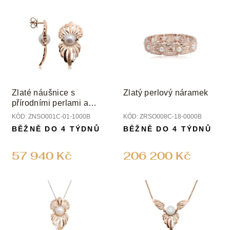
Zlaté náušnice s
Zlatý perlový náramek
přírodními perlami a
diamanty
KÓD:
ZNSO001C-01-1000B
KÓD:
ZRSO008C-18-0000B
BĚŽNĚ DO 4 TÝDNŮ
BĚŽNĚ DO 4 TÝDNŮ
57 940 Kč
206 200 Kč