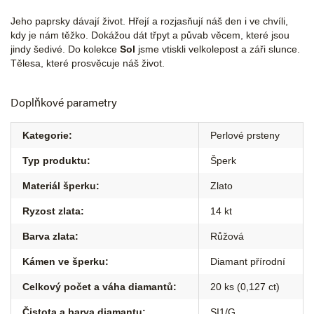
Jeho paprsky dávají život. Hřejí a rozjasňují náš den i ve chvíli,
kdy je nám těžko. Dokážou dát třpyt a půvab věcem, které jsou
jindy šedivé. Do kolekce
Sol
jsme vtiskli velkolepost a záři slunce.
Tělesa, které prosvěcuje náš život.
Doplňkové parametry
Kategorie
:
Perlové prsteny
Typ produktu
:
Šperk
Materiál šperku
:
Zlato
Ryzost zlata
:
14 kt
Barva zlata
:
Růžová
Kámen ve šperku
:
Diamant přírodní
Celkový počet a váha diamantů
:
20 ks (0,127 ct)
Čistota a barva diamantu
:
SI1/G