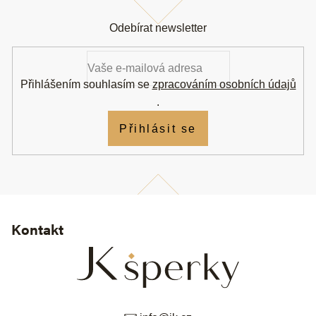
Z
á
Odebírat newsletter
p
a
t
í
Přihlášením souhlasím se
zpracováním osobních údajů
.
Přihlásit se
Kontakt