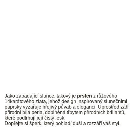
JK
Jako zapadající slunce, takový je
prsten
z růžového
14karátového zlata, jehož design inspirovaný slunečními
paprsky vyzařuje hřejivý půvab a eleganci. Uprostřed září
přírodní bílá perla, doplněná třpytem přírodních briliantů,
které podtrhují její čistý lesk.
Dopřejte si šperk, který pohladí duši a rozzáří váš styl.