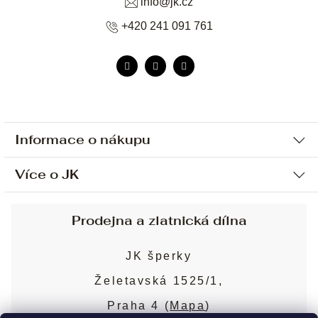
info
@
jk.cz
+420 241 091 761
Informace o nákupu
Více o JK
Ochrana osobních údajů
Způsob platby a dopravy
Náš příběh
Prodejna a zlatnická dílna
Sjednání osobní schůzky
Náš tým
Obchodní podmínky
JK šperky
Design a výroba
Puncovní značky
Želetavská 1525/1,
Služby
Cookies
Praha 4 (
Mapa
)
Blog