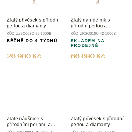
Zlatý přívěsek s přírodní
Zlatý náhrdelník s
perlou a diamanty
přírodní perlou a
diamanty
KÓD:
ZZSO003C-99-1000B
KÓD:
ZRSO010C-42-1000B
BĚŽNĚ DO 4 TÝDNŮ
SKLADEM NA
PRODEJNĚ
26 900 Kč
66 690 Kč
Zlaté náušnice s
Zlatý přívěsek s přírodní
přírodními perlami a
perlou a diamanty
diamanty