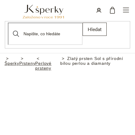
Přejít
na
obsah
Nákupní
Přihlášení
Hledat
košík
Zlatý prsten Sol s přírodní
Domů
Šperky
Prsteny
Perlové
bílou perlou a diamanty
prsteny