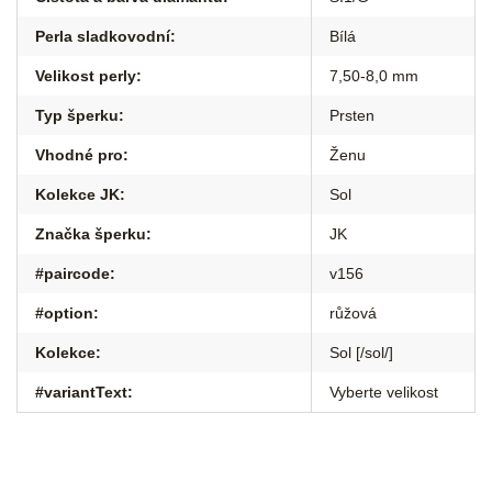
Perla sladkovodní
:
Bílá
Velikost perly
:
7,50-8,0 mm
Typ šperku
:
Prsten
Vhodné pro
:
Ženu
Kolekce JK
:
Sol
Značka šperku
:
JK
#paircode
:
v156
#option
:
růžová
Kolekce
:
Sol [/sol/]
#variantText
:
Vyberte velikost