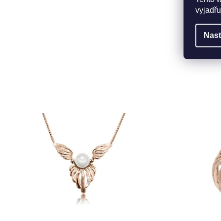
vyjadřu
Nast