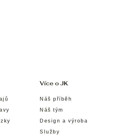
Více o JK
ajů
Náš příběh
ravy
Náš tým
ůzky
Design a výroba
Služby