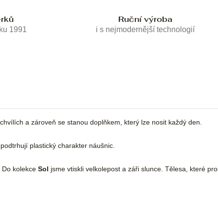
erků
Ruční výroba
oku 1991
i s nejmodernější technologií
chvílích a zároveň se stanou doplňkem, který lze nosit každý den.
odtrhují plastický charakter náušnic.
é. Do kolekce
Sol
jsme vtiskli velkolepost a záři slunce. Tělesa, které pr