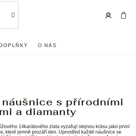
Nákup
Přihlášení
košík
DOPLŇKY
O NÁS
 náušnice s přírodními
mi a diamanty
ůžového 14karátového zlata vyzařují stejnou krásu jako první
e, které jemně prozáří den. Uprostřed každé náušnice se