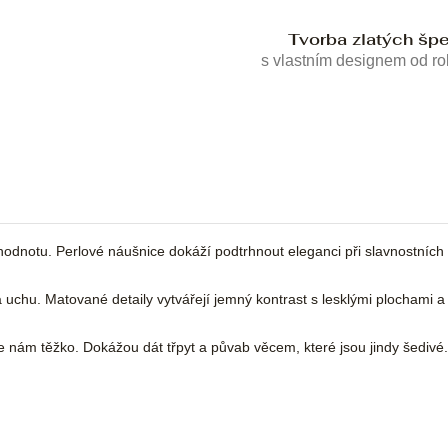
Tvorba zlatých šp
s vlastním designem od r
odnotu. Perlové náušnice dokáží podtrhnout eleganci při slavnostních 
chu. Matované detaily vytvářejí jemný kontrast s lesklými plochami a p
dy je nám těžko. Dokážou dát třpyt a půvab věcem, které jsou jindy šediv