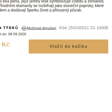
í bílá perla, jejíž jemný lesk symbolizuje čistotu a ženskost.
přírodními diamanty se rozbíhají jako sluneční paprsky, které
dem a dodávají šperku život a přirozený půvab.
4 TÝDNŮ
Kód:
ZNSO001C-01-1000B
Možnosti doručení
t do:
08.09.2026
Měrná
 Kč
cena: