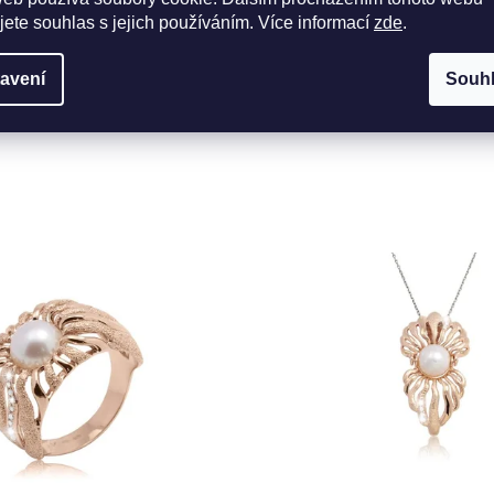
jete souhlas s jejich používáním. Více informací
zde
.
avení
Souh