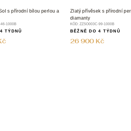
Sol s přírodní bílou perlou a
Zlatý přívěsek s přírodní pe
diamanty
46-1000B
KÓD:
ZZSO003C-99-1000B
 4 TÝDNŮ
BĚŽNĚ DO 4 TÝDNŮ
Kč
26 900 Kč