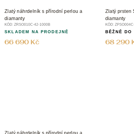
Zlatý náhrdelník s přírodní perlou a
Zlatý prsten 
diamanty
diamanty
KÓD:
ZRSO010C-42-1000B
KÓD:
ZPSO004C-
SKLADEM NA PRODEJNĚ
BĚŽNĚ DO
66 690 Kč
68 290 
Zlatý náhrdelník s přírodní perlou a