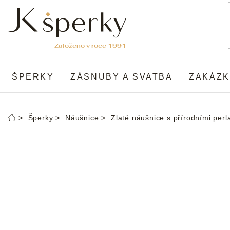
Přejít
na
obsah
ŠPERKY
ZÁSNUBY A SVATBA
ZAKÁZK
Šperky
Náušnice
Zlaté náušnice s přírodními per
Domů