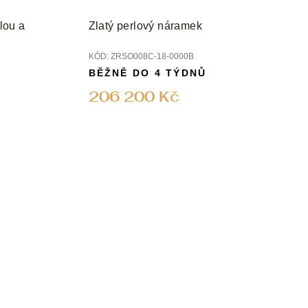
rlou a
Zlatý perlový náramek
KÓD:
ZRSO008C-18-0000B
BĚŽNĚ DO 4 TÝDNŮ
206 200 Kč