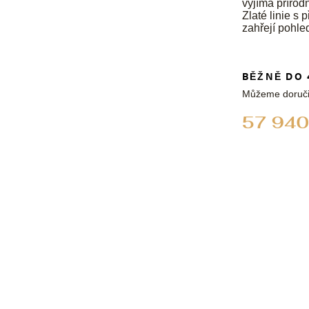
vyjímá přírodn
Zlaté linie s 
zahřejí pohle
BĚŽNĚ DO 
Můžeme doruči
57 940