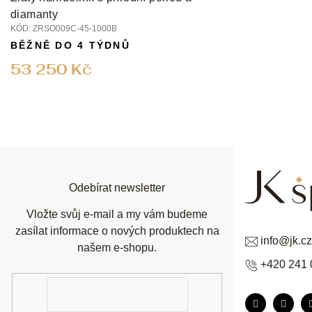
diamanty
KÓD:
ZRSO009C-45-1000B
BĚŽNĚ DO 4 TÝDNŮ
53 250 Kč
Z
á
p
a
t
í
Odebírat newsletter
Vložte svůj e-mail a my vám budeme
zasílat informace o nových produktech na
info
@
jk.cz
našem e-shopu.
+420 241 
E-
mail