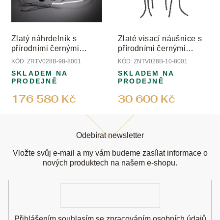
Zlatý náhrdelník s
Zlaté visací náušnice s
přírodními černými
přírodními černými
diamanty a černými
diamanty a spinely
KÓD:
ZRTV028B-98-8001
KÓD:
ZNTV028B-10-8001
spinely
SKLADEM NA
SKLADEM NA
PRODEJNĚ
PRODEJNĚ
176 580 Kč
30 600 Kč
Z
á
Odebírat newsletter
p
a
Vložte svůj e-mail a my vám budeme zasílat informace o
t
nových produktech na našem e-shopu.
í
E-
mail
Přihlášením souhlasím se
zpracováním osobních údajů