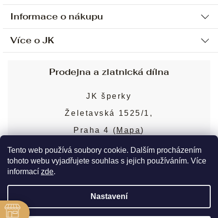
Informace o nákupu
Více o JK
Ochrana osobních údajů
Způsob platby a dopravy
Náš příběh
Prodejna a zlatnická dílna
Sjednání osobní schůzky
Náš tým
Obchodní podmínky
JK šperky
Design a výroba
Puncovní značky
Želetavská 1525/1,
Služby
Cookies
Praha 4 (
Mapa
)
Blog
Více o prodejně
Nejčastější dotazy
Tento web používá soubory cookie. Dalším procházením
tohoto webu vyjadřujete souhlas s jejich používáním. Více
informací
zde
.
Copyright 2026
JK šperky
. Všechna práva
Nastavení
vyhrazena.
Upravit nastavení cookies
ě