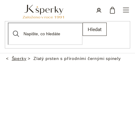
Přejít
na
obsah
Nákupní
Přihlášení
Hledat
košík
Šperky
Zlatý prsten s přírodními černými spinely
Domů