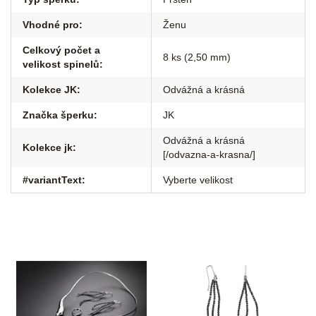
Vhodné pro
:
Ženu
Celkový počet a
8 ks (2,50 mm)
velikost spinelů
:
Kolekce JK
:
Odvážná a krásná
Značka šperku
:
JK
Odvážná a krásná
Kolekce jk
:
[/odvazna-a-krasna/]
#variantText
:
Vyberte velikost