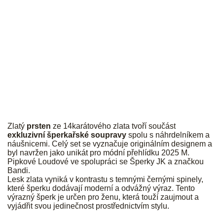
JK
Zlatý
prsten
ze 14karátového zlata tvoří součást
exkluzivní šperkařské soupravy
spolu s náhrdelníkem a
náušnicemi. Celý set se vyznačuje originálním designem a
byl navržen jako unikát pro módní přehlídku 2025 M.
Pipkové Loudové ve spolupráci se Šperky JK a značkou
Bandi.
Lesk zlata vyniká v kontrastu s temnými černými spinely,
které šperku dodávají moderní a odvážný výraz. Tento
výrazný šperk je určen pro ženu, která touží zaujmout a
vyjádřit svou jedinečnost prostřednictvím stylu.