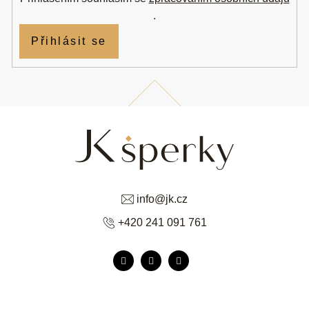
.
Přihlásit se
info
@
jk.cz
+420 241 091 761