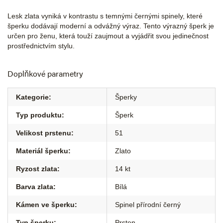
Lesk zlata vyniká v kontrastu s temnými černými spinely, které
šperku dodávají moderní a odvážný výraz. Tento výrazný šperk je
určen pro ženu, která touží zaujmout a vyjádřit svou jedinečnost
prostřednictvím stylu.
Doplňkové parametry
Kategorie
:
Šperky
Typ produktu
:
Šperk
Velikost prstenu
:
51
Materiál šperku
:
Zlato
Ryzost zlata
:
14 kt
Barva zlata
:
Bílá
Kámen ve šperku
:
Spinel přírodní černý
Typ šperku
:
Prsten