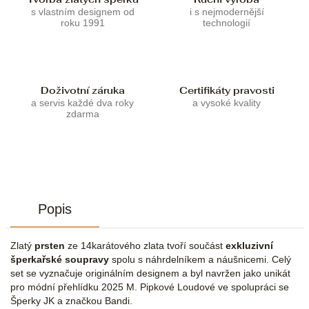
s vlastním designem od
i s nejmodernější
roku 1991
technologií
Doživotní záruka
Certifikáty pravosti
a servis každé dva roky
a vysoké kvality
zdarma
Popis
Zlatý
prsten
ze 14karátového zlata tvoří součást
exkluzivní
šperkařské soupravy
spolu s náhrdelníkem a náušnicemi. Celý
set se vyznačuje originálním designem a byl navržen jako unikát
pro módní přehlídku 2025 M. Pipkové Loudové ve spolupráci se
Šperky JK a značkou Bandi.