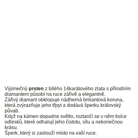
JK
Výjimečný
prsten
z bílého 14karátového zlata s přírodním
diamantem působí na ruce zářivě a elegantně.
Zářivý diamant obklopuje nádherná briliantová koruna,
která zvýrazňuje jeho třpyt a dodává šperku královský
půvab.
Když na kámen dopadne světlo, roztančí se v něm tisíce
odlesků, které odhalují jeho čistotu, sílu a nekonečnou
krásu.
Šperk, který si zaslouží místo na vaší ruce.