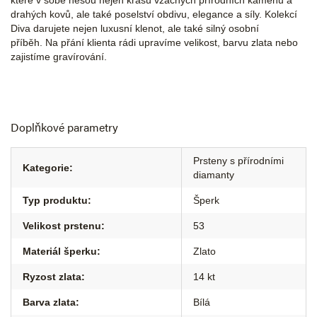
které v sobě nesou nejen krásu vzácných přírodních kamenů a
drahých kovů, ale také poselství obdivu, elegance a síly. Kolekcí
Diva darujete nejen luxusní klenot, ale také silný osobní
příběh. Na přání klienta rádi upravíme velikost, barvu zlata nebo
zajistíme gravírování.
Doplňkové parametry
Prsteny s přírodními
Kategorie
:
diamanty
Typ produktu
:
Šperk
Velikost prstenu
:
53
Materiál šperku
:
Zlato
Ryzost zlata
:
14 kt
Barva zlata
:
Bílá