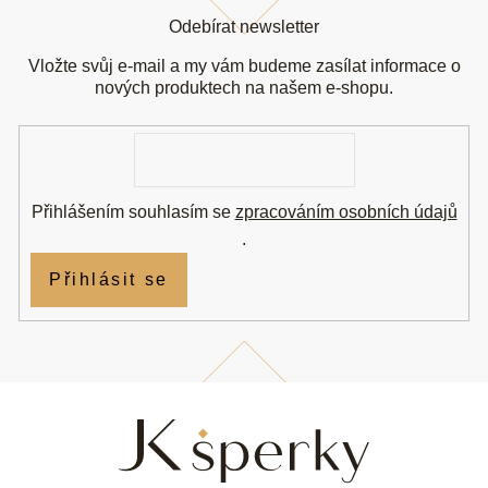
á
Odebírat newsletter
p
a
Vložte svůj e-mail a my vám budeme zasílat informace o
t
nových produktech na našem e-shopu.
í
E-
mail
Přihlášením souhlasím se
zpracováním osobních údajů
.
Přihlásit se