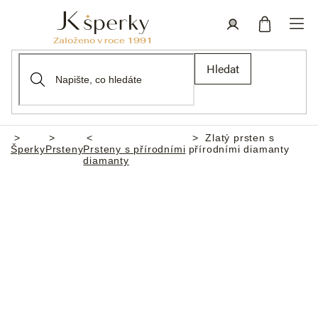
Přejít
na
obsah
Nákupní
Přihlášení
Hledat
košík
Zlatý prsten s
Domů
Šperky
Prsteny
Prsteny s přírodními
přírodními diamanty
diamanty