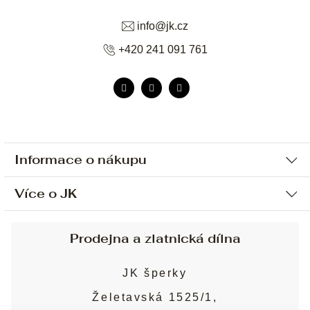
info
@
jk.cz
+420 241 091 761
Informace o nákupu
Více o JK
Ochrana osobních údajů
Způsob platby a dopravy
Náš příběh
Prodejna a zlatnická dílna
Sjednání osobní schůzky
Náš tým
Obchodní podmínky
JK šperky
Design a výroba
Puncovní značky
Želetavská 1525/1,
Služby