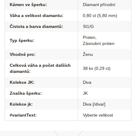
Kámen ve šperku
:
Diamant přírodní
Váha a velikost diamantu
:
0,80 ct (5,80 mm)
Čistota a barva diamantů
:
SI1/G
Prsten
,
Typ šperku
:
Zásnubní prsten
Vhodné pro
:
Ženu
Celková váha a počet dalších
38 ks (0,29 ct)
diamantů
:
Kolekce JK
:
Diva
Značka šperku
:
JK
Kolekce jk
:
Diva [/diva/]
#variantText
:
Vyberte velikost
Z