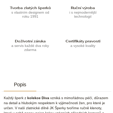
Tvorba zlatých šperků
Ruční výroba
s vlastním designem od
i s nejmodernější
roku 1991
technologií
Doživotní záruka
Certifikáty pravosti
a servis každé dva roky
a vysoké kvality
zdarma
Popis
Každý šperk z
kolekce Diva
vzniká s mimořádnou péčí, důrazem
na detail a hlubokým respektem k výjimečnosti žen, pro které je
určen. V naší zlatnické dílně JK Šperky tvoříme ručně klenoty,